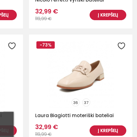
32,99 €
PŠELĮ
Į KREPŠELĮ
119,99 €
-73%
36
37
i
Laura Biagiotti moteriški bateliai
32,99 €
PŠELĮ
Į KREPŠELĮ
119,99 €