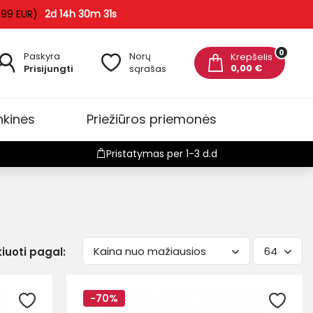
 99 EUR)
2d 14h 30m 30s
0
Paskyra
Norų
Krepšelis
0,00 €
Prisijungti
sąrašas
nkinės
Priežiūros priemonės
Pristatymas per 1-3 d.d
Kaina nuo mažiausios
64
kiuoti pagal:
-70%