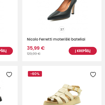
37
Nicolo Ferretti moteriški bateliai
35,99 €
PŠELĮ
Į KREPŠELĮ
129,99 €
-60%