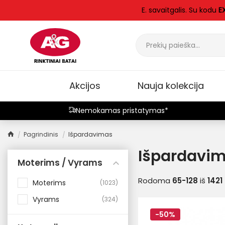
E. savaitgalis. Su kodu
EX
Akcijos
Nauja kolekcija
Nemokamas pristatymas*
Pagrindinis
Išpardavimas
Išpardavi
Moterims / Vyrams
Rodoma
65-128
iš
1421
Moterims
1023
Vyrams
324
-50%