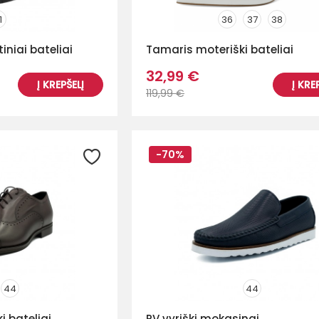
1
36
37
38
iniai bateliai
Tamaris moteriški bateliai
32,99 €
Į KREPŠELĮ
Į KRE
119,99 €
-70%
44
44
ki bateliai
RV vyriški mokasinai