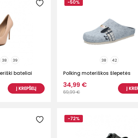
-50%
38
39
38
42
riški bateliai
Polking moteriškos šlepetės
34,99 €
Į KREPŠELĮ
Į KRE
69,99 €
-72%