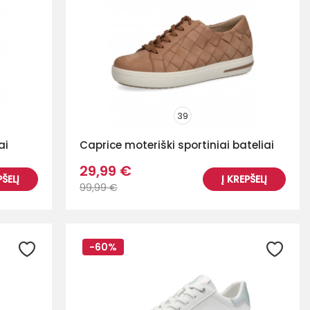
39
ai
Caprice moteriški sportiniai bateliai
29,99 €
PŠELĮ
Į KREPŠELĮ
99,99 €
-60%