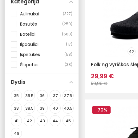
Kategorija
Aulinukai
327
Basutės
250
Bateliai
660
Ilgaauliai
17
42
Įspirtukės
58
Polking vyriškos šl
Šlepetės
38
29,99 €
Dydis
59,99 €
35
35.5
36
37
37.5
38
38.5
39
40
40.5
-70%
41
42
43
44
45
46