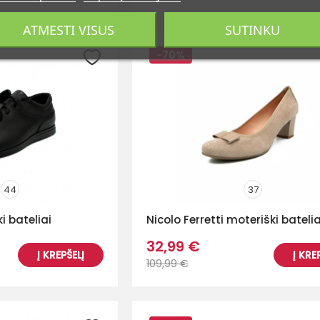
ATMESTI VISUS
SUTINKU
-70%
44
37
ki bateliai
Nicolo Ferretti moteriški batelia
32,99 €
Į KREPŠELĮ
Į KRE
109,99 €