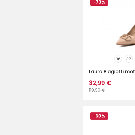
-73%
36
37
Laura Biagiotti mote
32,99 €
119,99 €
-60%