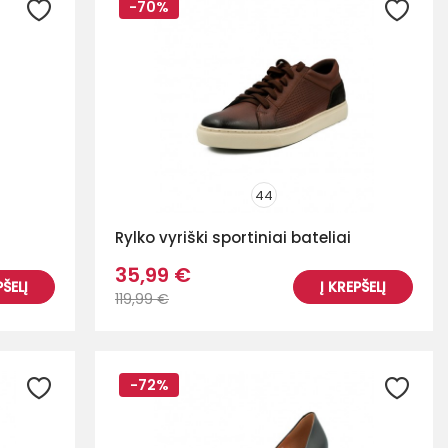
-70%
44
Rylko vyriški sportiniai bateliai
35,99 €
PŠELĮ
Į KREPŠELĮ
119,99 €
-72%