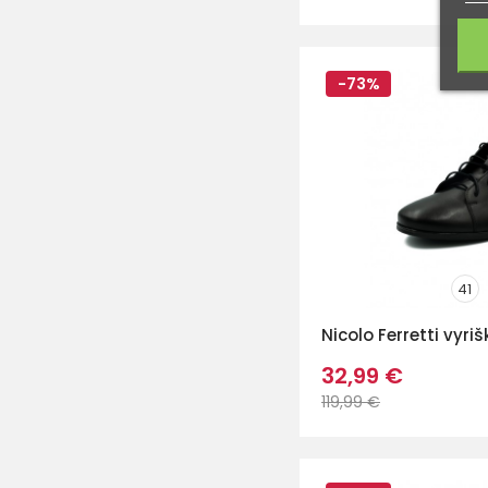
-73%
41
Nicolo Ferretti vyriš
32,99 €
119,99 €