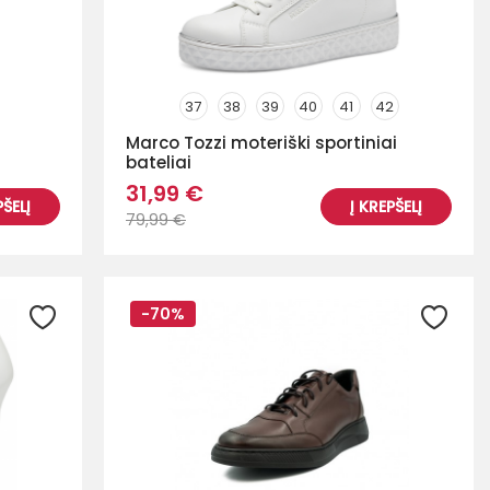
37
38
39
40
41
42
Marco Tozzi moteriški sportiniai
bateliai
31,99 €
PŠELĮ
Į KREPŠELĮ
79,99 €
-70%