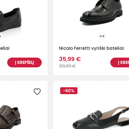
6
44
eliai
Nicolo Ferretti vyriški bateliai
35,99 €
Į KREPŠELĮ
Į KRE
129,99 €
-60%