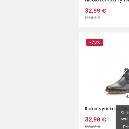
32,99 €
119,99 €
-73%
4
Rieker vyriški bateli
Siek
32,99 €
svet
119,99 €
Pri