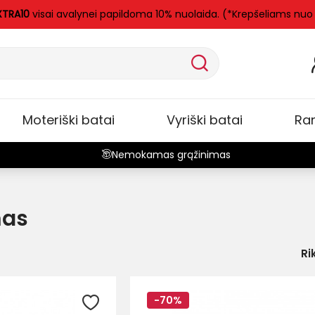
TRA10
visai avalynei papildoma 10% nuolaida. (*Krepšeliams nuo
Moteriški batai
Vyriški batai
Ra
Nemokamas grąžinimas
mas
Ri
-70%