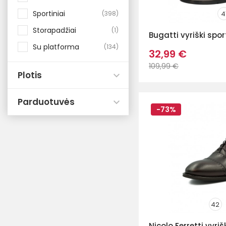
Sportiniai
4
398
Storapadžiai
1
Bugatti vyriški sport
Su platforma
134
32,99 €
109,99 €
Plotis
Parduotuvės
-73%
42
Nicolo Ferretti vyriš