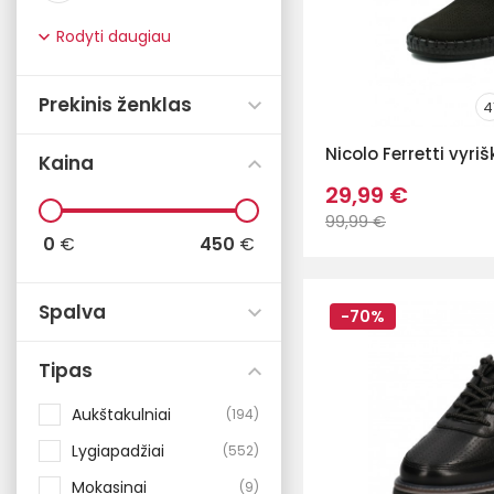
Rodyti daugiau
Prekinis ženklas
4
Nicolo Ferretti vyriš
Kaina
29,99 €
99,99 €
0
€
450
€
Spalva
-70%
Tipas
Aukštakulniai
194
Lygiapadžiai
552
Mokasinai
9