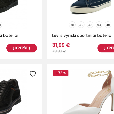
1
41
42
43
44
45
ki bateliai
Levi's vyriški sportiniai bateliai
31,99 €
Į KREPŠELĮ
Į KRE
79,99 €
-73%