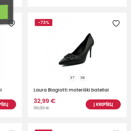
-73%
37
38
i
Laura Biagiotti moteriški bateliai
32,99 €
PŠELĮ
Į KREPŠELĮ
119,99 €