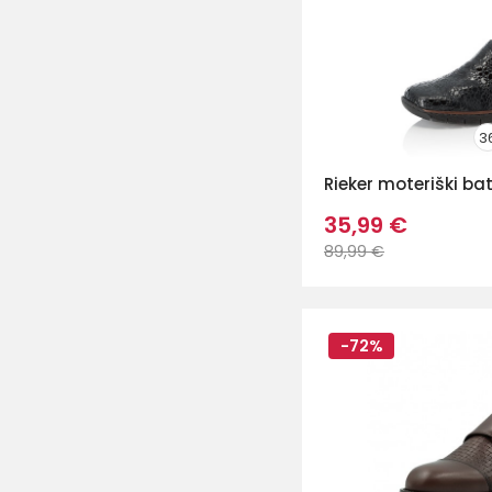
3
Rieker moteriški bat
35,99 €
89,99 €
-72%