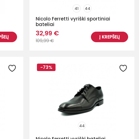
41
44
Nicolo Ferretti vyriški sportiniai
bateliai
32,99 €
PŠELĮ
Į KREPŠELĮ
109,99 €
-73%
44
Nicolo Ferretti vyriški bateliai