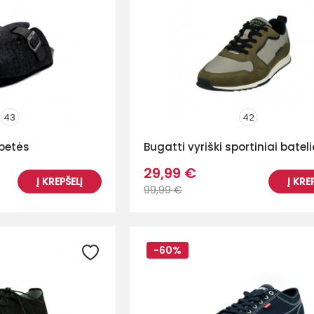
43
42
epetės
Bugatti vyriški sportiniai bateli
29,99 €
Į KREPŠELĮ
Į KRE
99,99 €
-60%