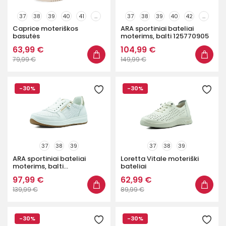
37
38
39
40
41
...
37
38
39
40
42
...
Caprice moteriškos
ARA sportiniai bateliai
basutės
moterims, balti 125770905
63,99 €
104,99 €
79,99 €
149,99 €
-30%
-30%
37
38
39
37
38
39
ARA sportiniai bateliai
Loretta Vitale moteriški
moterims, balti...
bateliai
97,99 €
62,99 €
139,99 €
89,99 €
-30%
-30%