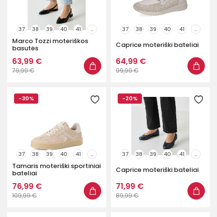
37
38
39
40
41
...
37
38
39
40
41
...
Marco Tozzi moteriškos
Caprice moteriški bateliai
basutės
63,99 €
64,99 €
79,99 €
99,99 €
-30%
-20%
37
38
39
40
41
...
37
38
39
40
41
...
Tamaris moteriški sportiniai
Caprice moteriški bateliai
bateliai
76,99 €
71,99 €
109,99 €
89,99 €