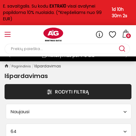
E. savaitgalis. Su kodu
EXTRA10
visai avalynei
FILTRAS
1d 10h
papildoma 10% nuolaida. (*Krepšeliams nuo 99
30m 1s
EUR)
Moterims / Vyrams
Moterims
1019
0
Vyrams
322
Pristatymas per 1-3 d.d
Kategorija
Išpardavimas
Pagrindinis
Aulinukai
Išpardavimas
329
Basutės
248
RODYTI FILTRĄ
Bateliai
655
Ilgaauliai
17
Naujausi
Įspirtukės
57
Šlepetės
38
64