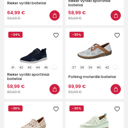
Rieker vyriški sportiniai
Rieker vyriški bateliai
bateliai
64,99 €
58,99 €
99,99 €
89,99 €
-34%
-30%
41
42
43
44
45
...
37
38
39
40
42
...
Rieker vyriški sportiniai
Polking moteriški bateliai
bateliai
58,99 €
69,99 €
89,99 €
99,99 €
-30%
-30%