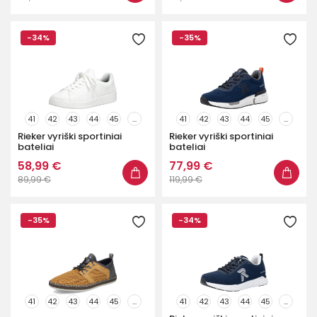
-34%
-35%
41
42
43
44
45
...
41
42
43
44
45
...
Rieker vyriški sportiniai
Rieker vyriški sportiniai
bateliai
bateliai
58,99 €
77,99 €
89,99 €
119,99 €
-35%
-34%
41
42
43
44
45
...
41
42
43
44
45
...