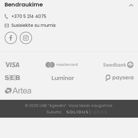
Bendraukime
+370 5 214 4075
Susisiekite su mumis
© 2026 UAB “Ageseta”. Visos teisės saugomos.
FILTRUOTI
Sukurta: