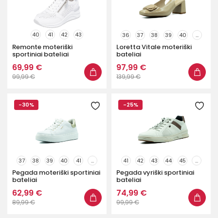
40
41
42
43
36
37
38
39
40
...
Remonte moteriški
Loretta Vitale moteriški
sportiniai bateliai
bateliai
69,99 €
97,99 €
99,99 €
139,99 €
-30%
-25%
37
38
39
40
41
...
41
42
43
44
45
...
Pegada moteriški sportiniai
Pegada vyriški sportiniai
bateliai
bateliai
62,99 €
74,99 €
89,99 €
99,99 €