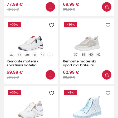
77,99 €
69,99 €
119,99 €
99,99 €
-30%
-30%
37
38
40
42
37
38
39
41
42
...
Remonte moteriški
Remonte moteriški
sportiniai bateliai
sportiniai bateliai
69,99 €
62,99 €
99,99 €
89,99 €
-30%
-8%