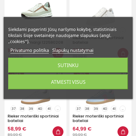
Siekdami pagerinti Jūsų naršymo kokybę, statistiniais
37
38
40
42
37
38
39
40
41
...
tikslais šioje svetainėje naudojame slapukus (angl.
ARA sportiniai bateliai
Rieker moteriški sportiniai
„cookies“).
moterims, margi 122580208
bateliai
104,99 €
Privatumo politika
Slapukų nustatymai
83,99 €
149,99 €
119,99 €
SUTINKU
-34%
-35%
ATMESTI VISUS
37
38
39
40
41
...
37
38
39
40
41
...
Rieker moteriški sportiniai
Rieker moteriški sportiniai
bateliai
bateliai
58,99 €
64,99 €
89,99 €
99,99 €