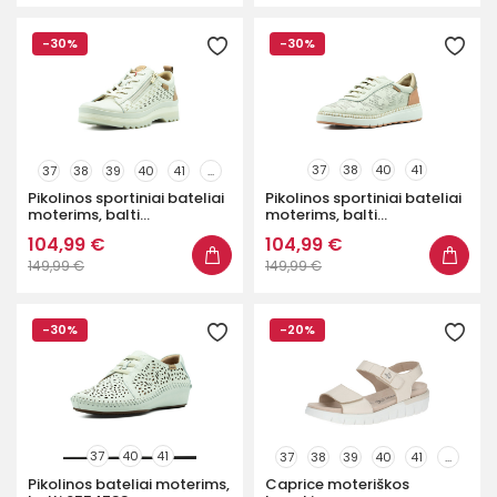
-30%
-30%
37
38
40
41
37
38
39
40
41
...
Pikolinos sportiniai bateliai
Pikolinos sportiniai bateliai
moterims, balti...
moterims, balti...
104,99 €
104,99 €
149,99 €
149,99 €
-30%
-20%
37
40
41
37
38
39
40
41
...
Pikolinos bateliai moterims,
Caprice moteriškos