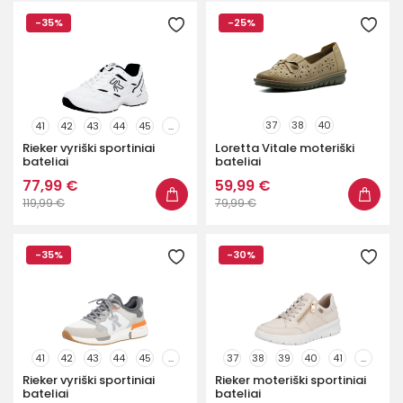
-35%
-25%
37
38
40
41
42
43
44
45
...
Rieker vyriški sportiniai
Loretta Vitale moteriški
bateliai
bateliai
77,99 €
59,99 €
119,99 €
79,99 €
-35%
-30%
41
42
43
44
45
...
37
38
39
40
41
...
Rieker vyriški sportiniai
Rieker moteriški sportiniai
bateliai
bateliai