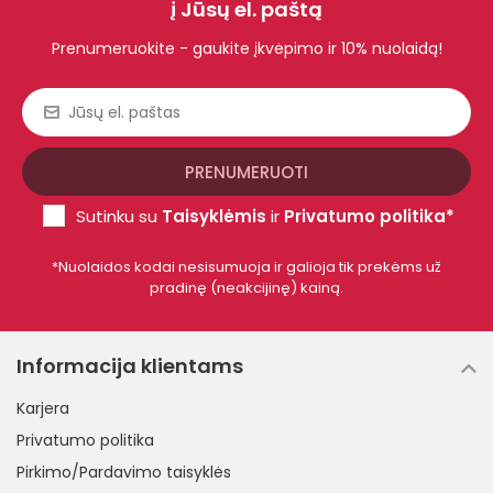
į Jūsų el. paštą
Prenumeruokite - gaukite įkvėpimo ir 10% nuolaidą!
Sutinku su
Taisyklėmis
ir
Privatumo politika*
*Nuolaidos kodai nesisumuoja ir galioja tik prekėms už
pradinę (neakcijinę) kainą.
Informacija klientams
Karjera
Privatumo politika
Pirkimo/Pardavimo taisyklės