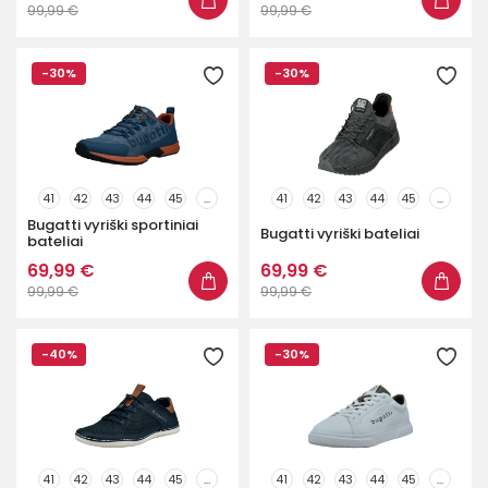
99,99 €
99,99 €
-30%
-30%
41
42
43
44
45
...
41
42
43
44
45
...
Bugatti vyriški sportiniai
Bugatti vyriški bateliai
bateliai
69,99 €
69,99 €
99,99 €
99,99 €
-40%
-30%
41
42
43
44
45
...
41
42
43
44
45
...