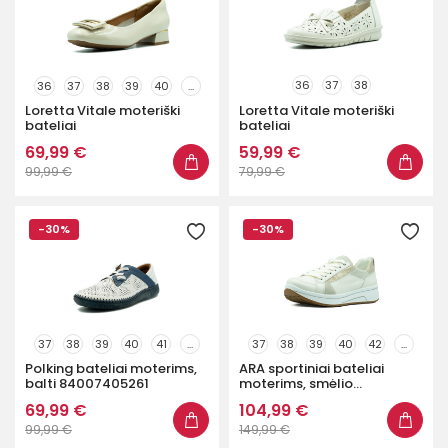
36
37
38
36
37
38
39
40
...
Loretta Vitale moteriški
Loretta Vitale moteriški
bateliai
bateliai
69,99 €
59,99 €
99,99 €
79,99 €
-30%
-30%
37
38
39
40
41
...
37
38
39
40
42
...
Polking bateliai moterims,
ARA sportiniai bateliai
balti 84007405261
moterims, smėlio...
69,99 €
104,99 €
99,99 €
149,99 €