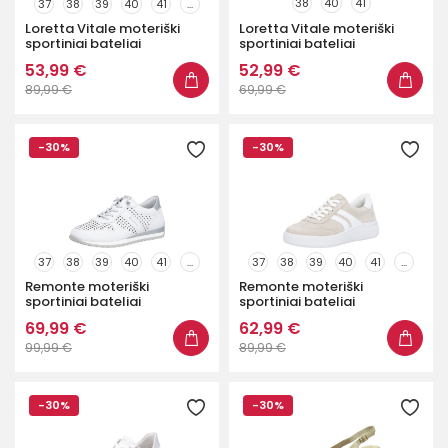
38
40
41
37
38
39
40
41
...
Loretta Vitale moteriški
Loretta Vitale moteriški
Spalva
sportiniai bateliai
sportiniai bateliai
53,99 €
52,99 €
Tipas
89,99 €
69,99 €
Aukštakulniai
192
-30%
-30%
Lygiapadžiai
549
Mokasinai
9
Sportiniai
398
Storapadžiai
1
37
38
39
40
41
...
37
38
39
40
41
...
Remonte moteriški
Remonte moteriški
Su platforma
133
sportiniai bateliai
sportiniai bateliai
69,99 €
62,99 €
Plotis
99,99 €
89,99 €
Parduotuvės
-30%
-30%