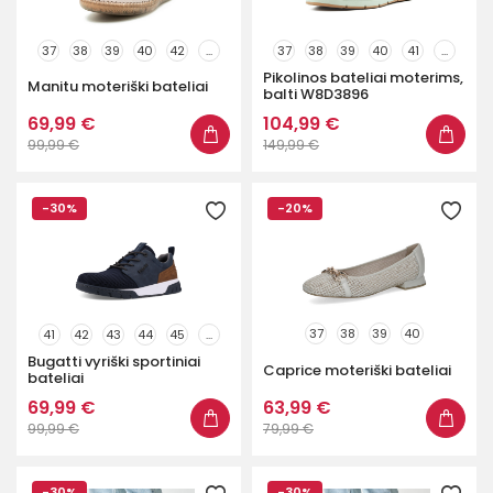
37
38
39
40
42
...
37
38
39
40
41
...
Pikolinos bateliai moterims,
Manitu moteriški bateliai
balti W8D3896
69,99 €
104,99 €
99,99 €
149,99 €
-30%
-20%
37
38
39
40
41
42
43
44
45
...
Bugatti vyriški sportiniai
Caprice moteriški bateliai
bateliai
69,99 €
63,99 €
99,99 €
79,99 €
-30%
-30%