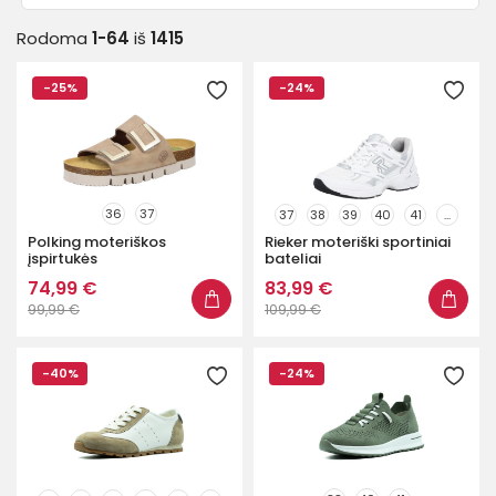
Dydis
Rodoma
1-64
iš
1415
35
35.5
36
37
37.5
-25%
-24%
38
38.5
39
40
40.5
41
42
43
44
45
46
36
37
37
38
39
40
41
...
Polking moteriškos
Rieker moteriški sportiniai
Rodyti daugiau
įspirtukės
bateliai
74,99 €
83,99 €
99,99 €
109,99 €
Prekinis ženklas
-40%
-24%
Kaina
0
€
450
€