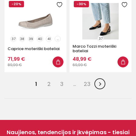
-20%
-30%
37
37
38
39
40
41
...
Marco Tozzi moteriški
Caprice moteriški bateliai
bateliai
71,99 €
48,99 €
89,99 €
69,99 €
1
2
3
…
23
Naujienos, tendencijos ir įkvėpimas - tiesiai