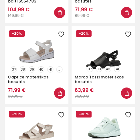
balti 6554783
basutės
104,99 €
71,99 €
149,99 €
89,99 €
-20%
-20%
37
39
40
41
37
38
39
40
41
...
Caprice moteriškos
Marco Tozzi moteriškos
basutės
basutės
71,99 €
63,99 €
89,99 €
79,99 €
-20%
-30%