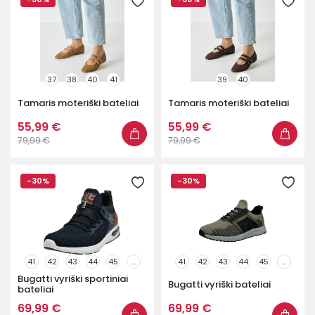
37
38
40
41
39
40
Tamaris moteriški bateliai
Tamaris moteriški bateliai
55,99 €
55,99 €
79,99 €
79,99 €
-30%
-30%
41
42
43
44
45
...
41
42
43
44
45
...
Bugatti vyriški sportiniai
Bugatti vyriški bateliai
bateliai
69,99 €
69,99 €