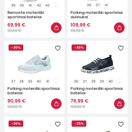
36
37
41
38
39
41
42
43
...
Remonte moteriški
Polking moteriški sportiniai
sportiniai bateliai
aulinukai
69,99 €
109,99 €
99,99 €
119,99 €
-30%
-30%
37
38
39
40
41
...
36
37
38
39
40
...
Polking moteriški sportiniai
Polking moteriški sportiniai
bateliai
bateliai
90,99 €
76,99 €
129,99 €
109,99 €
-30%
-25%