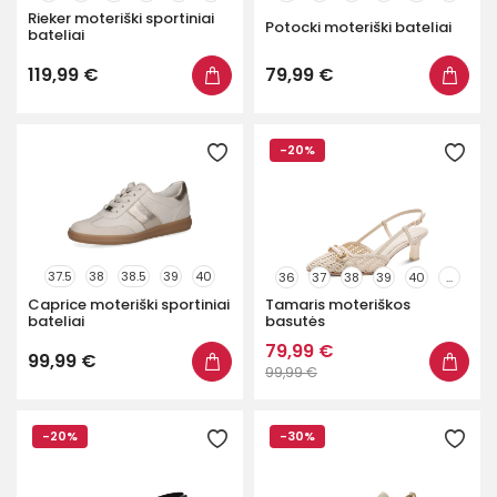
Rieker moteriški sportiniai
Potocki moteriški bateliai
bateliai
119,99 €
79,99 €
-20%
37.5
38
38.5
39
40
36
37
38
39
40
...
Caprice moteriški sportiniai
Tamaris moteriškos
...
bateliai
basutės
79,99 €
99,99 €
99,99 €
-20%
-30%