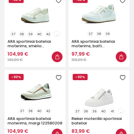
37
38
39
37
38
39
40
42
...
ARA sportiniai bateliai
ARA sportiniai bateliai
moterims, smėlio...
moterims, balti...
104,99 €
97,99 €
149,99 €
139,99 €
-30%
-30%
37
38
40
42
37
38
39
40
41
...
ARA sportiniai bateliai
Rieker moteriški sportiniai
moterims, margi 122580208
bateliai
104,99 €
83,99 €