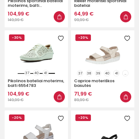
Pikolinos sportiniai bateliai
Rieker moteriški sportiniai
moterims, balti...
bateliai
104,99 €
64,99 €
149,99 €
99,99 €
-30%
-20%
37
40
41
37
38
39
40
41
...
Pikolinos bateliai moterims,
Caprice moteriškos
balti 6554783
basutės
104,99 €
71,99 €
149,99 €
89,99 €
-20%
-20%