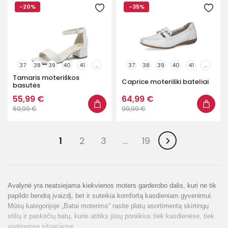
-20%
-35%
37
38
39
40
41
...
37
38
39
40
41
...
Tamaris moteriškos
Caprice moteriški bateliai
basutės
55,99 €
64,99 €
69,99 €
99,99 €
1
2
3
…
19
Avalynė yra neatsiejama kiekvienos moters garderobo dalis, kuri ne tik
papildo bendrą įvaizdį, bet ir suteikia komfortą kasdieniam gyvenimui.
Mūsų kategorijoje „Batai moterims“ rasite platų asortimentą skirtingų
stilių ir paskirčių batų, kurie atitiks jūsų poreikius tiek kasdienėse, tiek
ypatingose situacijose.