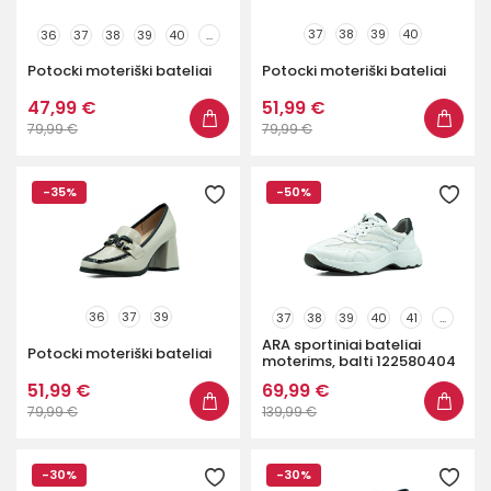
37
38
39
40
36
37
38
39
40
...
Potocki moteriški bateliai
Potocki moteriški bateliai
47,99 €
51,99 €
79,99 €
79,99 €
-35%
-50%
36
37
39
37
38
39
40
41
...
ARA sportiniai bateliai
Potocki moteriški bateliai
moterims, balti 122580404
51,99 €
69,99 €
79,99 €
139,99 €
-30%
-30%