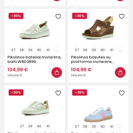
-30%
-30%
37
38
39
40
41
...
37
38
39
40
41
...
Pikolinos bateliai moterims,
Pikolinos basutės su
balti W8D3896
platforma moterims,
rudos...
104,99 €
104,99 €
149,99 €
149,99 €
-30%
-35%
37
38
40
41
37
38
39
40
41
...