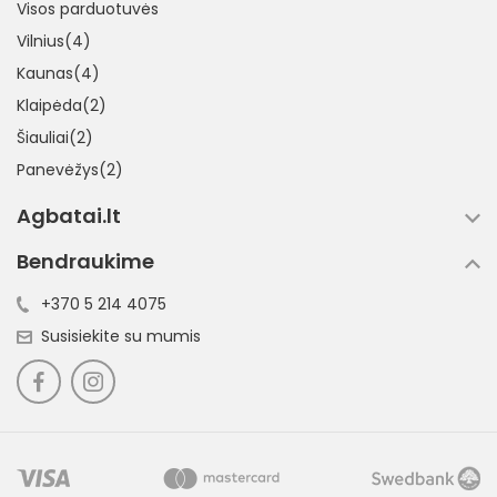
Visos parduotuvės
Vilnius(4)
Kaunas(4)
Klaipėda(2)
Šiauliai(2)
Panevėžys(2)
Agbatai.lt
Bendraukime
+370 5 214 4075
Susisiekite su mumis