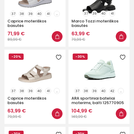
37
39
40
41
37
38
39
40
41
...
Caprice moteriškos
Marco Tozzi moteriškos
basutės
basutės
71,99 €
63,99 €
89,99 €
79,99 €
-20%
-30%
37
38
39
40
41
...
37
38
39
40
42
...
Caprice moteriškos
ARA sportiniai bateliai
basutės
moterims, balti 125770905
63,99 €
104,99 €
79,99 €
149,99 €
-30%
-30%