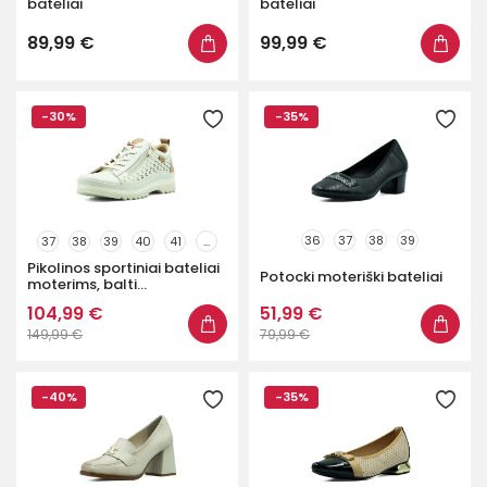
bateliai
bateliai
89,99 €
99,99 €
-30%
-35%
36
37
38
39
37
38
39
40
41
...
Pikolinos sportiniai bateliai
Potocki moteriški bateliai
moterims, balti...
104,99 €
51,99 €
149,99 €
79,99 €
-40%
-35%