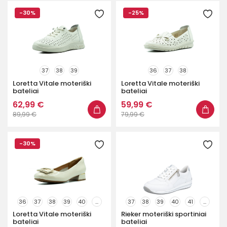
-30%
-25%
37
38
39
36
37
38
Loretta Vitale moteriški
Loretta Vitale moteriški
bateliai
bateliai
62,99 €
59,99 €
89,99 €
79,99 €
-30%
36
37
38
39
40
...
37
38
39
40
41
...
Loretta Vitale moteriški
Rieker moteriški sportiniai
bateliai
bateliai