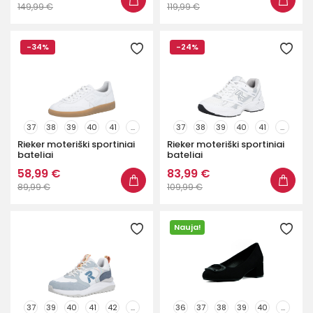
149,99 €
119,99 €
-34%
-24%
37
38
39
40
41
...
37
38
39
40
41
...
Rieker moteriški sportiniai
Rieker moteriški sportiniai
bateliai
bateliai
58,99 €
83,99 €
89,99 €
109,99 €
Nauja!
37
39
40
41
42
...
36
37
38
39
40
...