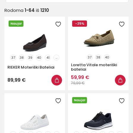
Rodoma
1-64
iš
1210
Dydis
Nauja!
-25%
35
35.5
36
37
37.5
38
38.5
39
40
40.5
41
42
43
44
45
37
38
40
37
38
39
40
41
...
Loretta Vitale moteriški
46
RIEKER Moteriški Bateliai
bateliai
59,99 €
89,99 €
79,99 €
Tipas
Aukštakulniai
227
Nauja!
Lygiapadžiai
466
Sportiniai
323
Storapadžiai
1