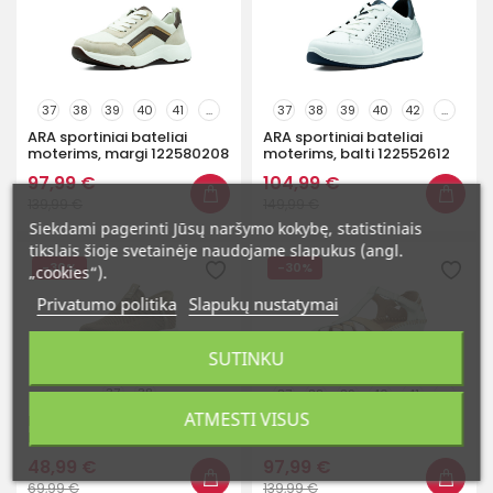
37
38
39
40
41
...
37
38
39
40
42
...
ARA sportiniai bateliai
ARA sportiniai bateliai
moterims, margi 122580208
moterims, balti 122552612
97,99 €
104,99 €
139,99 €
149,99 €
Siekdami pagerinti Jūsų naršymo kokybę, statistiniais
tikslais šioje svetainėje naudojame slapukus (angl.
-30%
-30%
„cookies“).
Privatumo politika
Slapukų nustatymai
SUTINKU
37
38
37
38
39
40
41
...
ATMESTI VISUS
Potocki moteriški sportiniai
Pikolinos basutės
bateliai
moterims, baltos
W8K0705C1
48,99 €
97,99 €
69,99 €
139,99 €