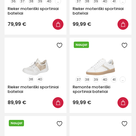
36
37
38
39
40
...
37
38
39
40
41
...
Su platforma
147
Rieker moteriški sportiniai
Rieker moteriški sportiniai
bateliai
bateliai
Prekinis ženklas
79,99 €
99,99 €
Spalva
Nauja!
Bato išorė
Plotis
38
40
37
38
39
40
41
...
Parduotuvės
Rieker moteriški sportiniai
Remonte moteriški
bateliai
sportiniai bateliai
89,99 €
99,99 €
Nauja!