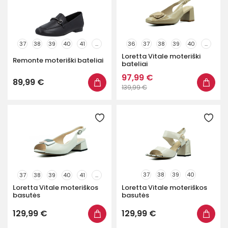
37
38
39
40
41
...
36
37
38
39
40
...
Loretta Vitale moteriški
Remonte moteriški bateliai
bateliai
97,99 €
89,99 €
139,99 €
37
38
39
40
37
38
39
40
41
...
Loretta Vitale moteriškos
Loretta Vitale moteriškos
basutės
basutės
129,99 €
129,99 €