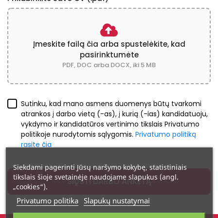
Įmeskite failą čia arba spustelėkite, kad
pasirinktumėte
PDF, DOC arba DOCX, iki 5 MB
Sutinku, kad mano asmens duomenys būtų tvarkomi
atrankos į darbo vietą (-as), į kurią (-ias) kandidatuoju,
vykdymo ir kandidatūros vertinimo tikslais Privatumo
politikoje nurodytomis sąlygomis.
Privatumo politiką
rasite čia
Siekdami pagerinti Jūsų naršymo kokybę, statistiniais
tikslais šioje svetainėje naudojame slapukus (angl.
SIŲSTI DARBO ANKETĄ
„cookies“).
Privatumo politika
Slapukų nustatymai