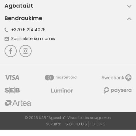
Agbatai.lt
Bendraukime
+370 5 214 4075
Susisiekite su mumis
© 2026 UAB “Ageseta”. Visos teisės saugomos.
Sukurta: