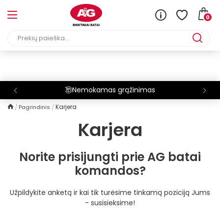
0
Nemokamas grąžinimas
Karjera
Pagrindinis
Karjera
Norite prisijungti prie AG batai
komandos?
Užpildykite anketą ir kai tik turėsime tinkamą poziciją Jums
- susisieksime!