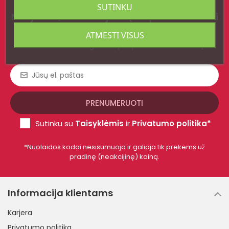
SUTINKU
Naujienos, tendencijos ir įkvėpimas - tiesiai
į Jūsų el. paštą
ATMESTI VISUS
Prenumeruokite - gaukite įkvėpimo ir 10% nuolaidą!
Sutinku su
Taisyklėmis
ir
Privatumo politika*
*Nuolaidos kodai nesisumuoja ir galioja tik prekėms už
pradinę (neakcijinę) kainą.
Informacija klientams
Karjera
Privatumo politika