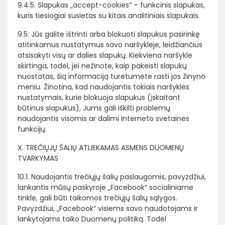
9.4.5. Slapukas „accept-cookies“ – funkcinis slapukas,
kuris tiesiogiai susietas su kitais analitiniais slapukais.
9.5. Jūs galite ištrinti arba blokuoti slapukus pasirinkę
atitinkamus nustatymus savo naršyklėje, leidžiančius
atsisakyti visų ar dalies slapukų. Kiekviena naršyklė
skirtinga, todėl, jei nežinote, kaip pakeisti slapukų
nuostatas, šią informaciją turėtumėte rasti jos žinyno
meniu. Žinotina, kad naudojantis tokiais naršyklės
nustatymais, kurie blokuoja slapukus (įskaitant
būtinus slapukus), Jums gali iškilti problemų
naudojantis visomis ar dalimi Interneto svetainės
funkcijų.
X. TREČIŲJŲ ŠALIŲ ATLIEKAMAS ASMENS DUOMENŲ
TVARKYMAS
10.1. Naudojantis trečiųjų šalių paslaugomis, pavyzdžiui,
lankantis mūsų paskyroje „Facebook“ socialiniame
tinkle, gali būti taikomos trečiųjų šalių sąlygos.
Pavyzdžiui, „Facebook“ visiems savo naudotojams ir
lankytojams taiko Duomenų politiką. Todėl