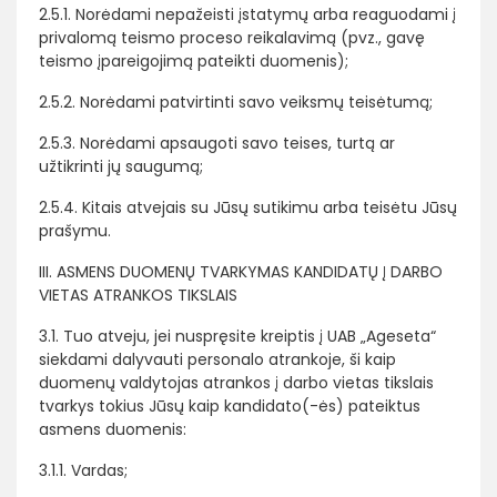
2.5.1. Norėdami nepažeisti įstatymų arba reaguodami į
privalomą teismo proceso reikalavimą (pvz., gavę
teismo įpareigojimą pateikti duomenis);
2.5.2. Norėdami patvirtinti savo veiksmų teisėtumą;
2.5.3. Norėdami apsaugoti savo teises, turtą ar
užtikrinti jų saugumą;
2.5.4. Kitais atvejais su Jūsų sutikimu arba teisėtu Jūsų
prašymu.
III. ASMENS DUOMENŲ TVARKYMAS KANDIDATŲ Į DARBO
VIETAS ATRANKOS TIKSLAIS
3.1. Tuo atveju, jei nuspręsite kreiptis į UAB „Ageseta“
siekdami dalyvauti personalo atrankoje, ši kaip
duomenų valdytojas atrankos į darbo vietas tikslais
tvarkys tokius Jūsų kaip kandidato(-ės) pateiktus
asmens duomenis:
3.1.1. Vardas;