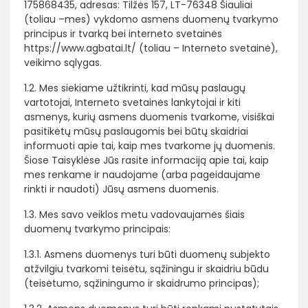
175868435, adresas: Tilžės 157, LT-76348 Šiauliai
(toliau –mes) vykdomo asmens duomenų tvarkymo
principus ir tvarką bei interneto svetainės
https://www.agbatai.lt/ (toliau – Interneto svetainė),
veikimo sąlygas.
1.2. Mes siekiame užtikrinti, kad mūsų paslaugų
vartotojai, Interneto svetainės lankytojai ir kiti
asmenys, kurių asmens duomenis tvarkome, visiškai
pasitikėtų mūsų paslaugomis bei būtų skaidriai
informuoti apie tai, kaip mes tvarkome jų duomenis.
Šiose Taisyklėse Jūs rasite informaciją apie tai, kaip
mes renkame ir naudojame (arba pageidaujame
rinkti ir naudoti) Jūsų asmens duomenis.
1.3. Mes savo veiklos metu vadovaujamės šiais
duomenų tvarkymo principais:
1.3.1. Asmens duomenys turi būti duomenų subjekto
atžvilgiu tvarkomi teisėtu, sąžiningu ir skaidriu būdu
(teisėtumo, sąžiningumo ir skaidrumo principas);