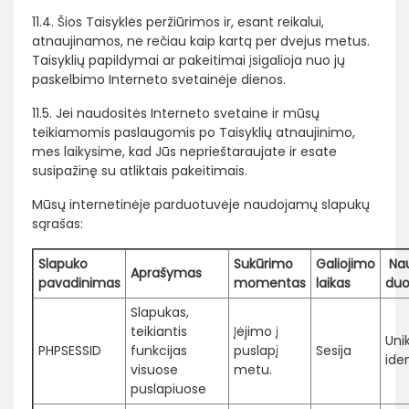
11.4. Šios Taisyklės peržiūrimos ir, esant reikalui,
atnaujinamos, ne rečiau kaip kartą per dvejus metus.
Taisyklių papildymai ar pakeitimai įsigalioja nuo jų
paskelbimo Interneto svetainėje dienos.
11.5. Jei naudositės Interneto svetaine ir mūsų
teikiamomis paslaugomis po Taisyklių atnaujinimo,
mes laikysime, kad Jūs neprieštaraujate ir esate
susipažinę su atliktais pakeitimais.
Mūsų internetinėje parduotuvėje naudojamų slapukų
sąrašas:
Slapuko
Sukūrimo
Galiojimo
Na
Aprašymas
pavadinimas
momentas
laikas
du
Slapukas,
teikiantis
Įėjimo į
Uni
PHPSESSID
funkcijas
puslapį
Sesija
iden
visuose
metu.
puslapiuose