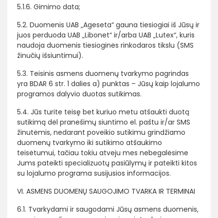
5.1.6. Gimimo data;
5.2. Duomenis UAB „Ageseta“ gauna tiesiogiai iš Jūsų ir
juos perduoda UAB „Libonet“ ir/arba UAB „Lutex“, kuris
naudoja duomenis tiesioginės rinkodaros tikslu (SMS
žinučių išsiuntimui).
5.3. Teisinis asmens duomenų tvarkymo pagrindas
yra BDAR 6 str. 1 dalies a) punktas – Jūsų kaip lojalumo
programos dalyvio duotas sutikimas.
5.4. Jūs turite teisę bet kuriuo metu atšaukti duotą
sutikimą dėl pranešimų siuntimo el. paštu ir/ar SMS
žinutėmis, nedarant poveikio sutikimu grindžiamo
duomenų tvarkymo iki sutikimo atšaukimo
teisėtumui, tačiau tokiu atveju mes nebegalėsime
Jums pateikti specializuotų pasiūlymų ir pateikti kitos
su lojalumo programa susijusios informacijos.
VI. ASMENS DUOMENŲ SAUGOJIMO TVARKA IR TERMINAI
6.1. Tvarkydami ir saugodami Jūsų asmens duomenis,