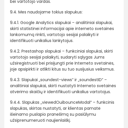
bei vartotojo vardas.
9.4. Mes naudojame tokius slapukus:
9.4.1. Google Analytics slapukai – analitiniai slapukai,
skirti statistinei informacijai apie interneto svetainės
lankomumą rinkti, vartotojo sesijai palaikyti ir
identifikuoti unikalius lankytojus.
9.4.2. Prestashop slapukai – funkciniai slapukai, skirti
vartotojo sesijai palaikyti, sudaryti sąlygas Jums
užsiregistruoti bei prisijungti prie Interneto svetainės,
joje apsipirkti ir atlikti kitus su tuo susijusius veiksmus.
9.4.3. Slapukai „soundest-views“ ir „soundestID“ –
analitiniai slapukai, skirti nustatyti Interneto svetainės
atvėrimo skaičių ir identifikuoti unikalius vartotojus.
9.4.4. Slapukas „viewedOuibounceModal“ – funkcinis
slapukas, skirtas nustatyti, ar klientas pamatė
išeinamo puslapio pranešimą su pasiūlymu
užsiprenumeruoti naujienlaiškį.