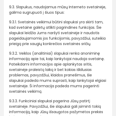
9.3. Slapukus, naudojamus mūsų Interneto svetainėje,
galima sugrupuoti į šiuos tipus:
9.3.1. Svetainės veikimui būtini slapukai yra skirti tam,
kad svetainė galėtų atlikti pagrindines funkcijas. Šie
slapukai leidžia Jums naršyti svetainėje ir naudotis
pageidaujamomis jos funkcijomis, pavyzdžiui, suteikia
prieigą prie saugių konkrečios svetainės sričių.
9.3.2. Veiklos (analitiniai) slapukai renka anoniminę
informaciją apie tai, kaip lankytojai naudoja svetainę.
Pateikdami informacijos apie aplankytas sritis,
svetainėje praleistą laiką ir bet kokias iškilusias
problemas, pavyzdžiui, klaidos pranešimus, šie
slapukai padeda mums suprasti, kaip lankytojai elgiasi
svetainėje. Ši informacija padeda mums pagerinti
svetainės veikimą.
9.3.3. Funkciniai slapukai pagerina Jūsų patirtį
svetainėje. Pavyzdžiui, šie slapukai gali įsiminti tokią
informaciją, kaip Jūsų išsaugotos pažymėtos prekės