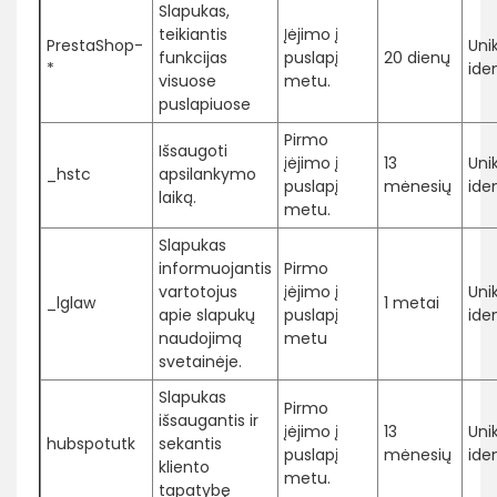
Slapukas,
teikiantis
Įėjimo į
PrestaShop-
Uni
funkcijas
puslapį
20 dienų
*
iden
visuose
metu.
puslapiuose
Pirmo
Išsaugoti
įėjimo į
13
Uni
_hstc
apsilankymo
puslapį
mėnesių
iden
laiką.
metu.
Slapukas
informuojantis
Pirmo
vartotojus
įėjimo į
Uni
_lglaw
1 metai
apie slapukų
puslapį
iden
naudojimą
metu
svetainėje.
Slapukas
Pirmo
išsaugantis ir
įėjimo į
13
Uni
hubspotutk
sekantis
puslapį
mėnesių
iden
kliento
metu.
tapatybę