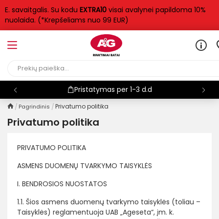
E. savaitgalis. Su kodu
EXTRA10
visai avalynei papildoma 10%
nuolaida. (*Krepšeliams nuo 99 EUR)
Pristatymas per 1-3 d.d
Privatumo politika
Pagrindinis
Privatumo politika
PRIVATUMO POLITIKA
ASMENS DUOMENŲ TVARKYMO TAISYKLĖS
I. BENDROSIOS NUOSTATOS
1.1. Šios asmens duomenų tvarkymo taisyklės (toliau –
Taisyklės) reglamentuoja UAB „Ageseta“, įm. k.