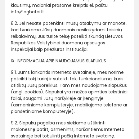
klausimų, maloniai prašome kreiptis el. paštu
info@agbatai.lt.
8.2. Jei nesate patenkinti mūsų atsakymu ar manote,
kad tvarkome Jūsų duomenis nesilaikydami teisinių
reikalavimų, Jūs turite teisę pateikti skundą Lietuvos
Respublikos Valstybinei duomenų apsaugos
inspekcijai kaip priežiūros institucijai.
IX. INFORMACIJA APIE NAUDOJAMUS SLAPUKUS
9.1. Jums lankantis Interneto svetainėje, mes norime
pateikti tokį turinį ir suteikti tokį funkcionalumą, kuris
atitiktų Jūsų poreikius. Tam mes naudojame slapukus
(angl. cookies). Slapukai yra mažos apimties tekstiniai
failai, saugomi Jūsų naršyklėje ar įrenginyje
(asmeniniame kompiuteryje, mobiliajame telefone ar
planšetiniame kompiuteryje).
9.2. Slapukų pagalba mes siekiame užtikrinti
malonesnę patirtį asmenims, naršantiems Interneto
svetainėje bei tobulinti pačią Interneto svetainę.