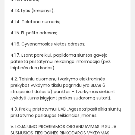
4.1.3. Lytis (kreipinys);
4.1.4. Telefono numeris;
4.1.5. El. pašto adresas;
4.1.6. Gyvenamosios vietos adresas;
4.1.7. Esant poreikiui, papildoma siuntos gavėjo
pateikta pristatymui reikalinga informacija (pvz.
laiptinės durų kodas).
4.2. Teisiniu duomenų tvarkymo elektroninės
prekybos vykdymo tikslu pagrindu yra BDAR 6
straipsnio 1 dalies b) punktas – tvarkymas siekiant
įvykdyti Jums įsigyjant prekes sudaromą sutartį.
4.3. Prekių pristatymui UAB „Ageseta“pasitelkia siuntų
pristatymo paslaugas teikiančias įmones.
V. LOJALUMO PROGRAMOS ORGANIZAVIMAS IR SU JA
SUSIJUSIOS TIESIOGINĖS RINKODAROS VYKDYMAS