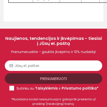
Naujienos, tendencijos ir įkvėpimas - tiesiai
į Jūsų el. paštą
Prenumeruokite - gaukite įkvėpimo ir 10% nuolaidą!
Sutinku su
Taisyklėmis
ir
Privatumo politika*
*Nuolaidos kodai nesisumuoja ir galioja tik prekėms už
pradinę (neakcijinę) kainą.