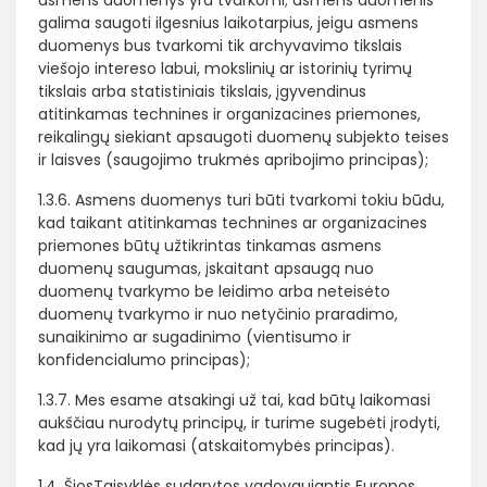
asmens duomenys yra tvarkomi; asmens duomenis
galima saugoti ilgesnius laikotarpius, jeigu asmens
duomenys bus tvarkomi tik archyvavimo tikslais
viešojo intereso labui, mokslinių ar istorinių tyrimų
tikslais arba statistiniais tikslais, įgyvendinus
atitinkamas technines ir organizacines priemones,
reikalingų siekiant apsaugoti duomenų subjekto teises
ir laisves (saugojimo trukmės apribojimo principas);
1.3.6. Asmens duomenys turi būti tvarkomi tokiu būdu,
kad taikant atitinkamas technines ar organizacines
priemones būtų užtikrintas tinkamas asmens
duomenų saugumas, įskaitant apsaugą nuo
duomenų tvarkymo be leidimo arba neteisėto
duomenų tvarkymo ir nuo netyčinio praradimo,
sunaikinimo ar sugadinimo (vientisumo ir
konfidencialumo principas);
1.3.7. Mes esame atsakingi už tai, kad būtų laikomasi
aukščiau nurodytų principų, ir turime sugebėti įrodyti,
kad jų yra laikomasi (atskaitomybės principas).
1.4. ŠiosTaisyklės sudarytos vadovaujantis Europos