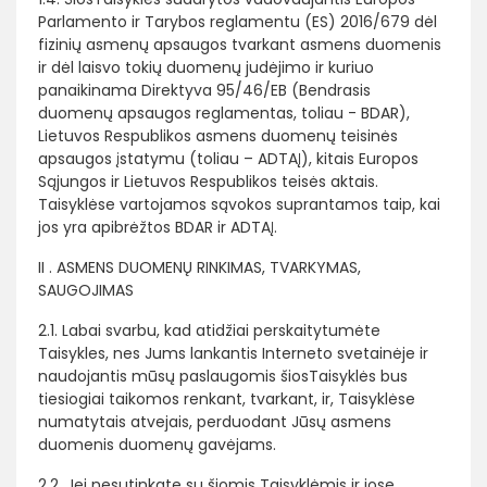
Parlamento ir Tarybos reglamentu (ES) 2016/679 dėl
fizinių asmenų apsaugos tvarkant asmens duomenis
ir dėl laisvo tokių duomenų judėjimo ir kuriuo
panaikinama Direktyva 95/46/EB (Bendrasis
duomenų apsaugos reglamentas, toliau - BDAR),
Lietuvos Respublikos asmens duomenų teisinės
apsaugos įstatymu (toliau – ADTAĮ), kitais Europos
Sąjungos ir Lietuvos Respublikos teisės aktais.
Taisyklėse vartojamos sąvokos suprantamos taip, kai
jos yra apibrėžtos BDAR ir ADTAĮ.
II . ASMENS DUOMENŲ RINKIMAS, TVARKYMAS,
SAUGOJIMAS
2.1. Labai svarbu, kad atidžiai perskaitytumėte
Taisykles, nes Jums lankantis Interneto svetainėje ir
naudojantis mūsų paslaugomis šiosTaisyklės bus
tiesiogiai taikomos renkant, tvarkant, ir, Taisyklėse
numatytais atvejais, perduodant Jūsų asmens
duomenis duomenų gavėjams.
2.2. Jei nesutinkate su šiomis Taisyklėmis ir jose