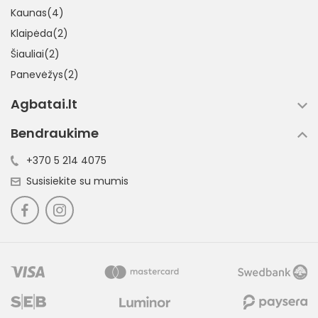
Kaunas(4)
Klaipėda(2)
Šiauliai(2)
Panevėžys(2)
Agbatai.lt
Bendraukime
+370 5 214 4075
Susisiekite su mumis