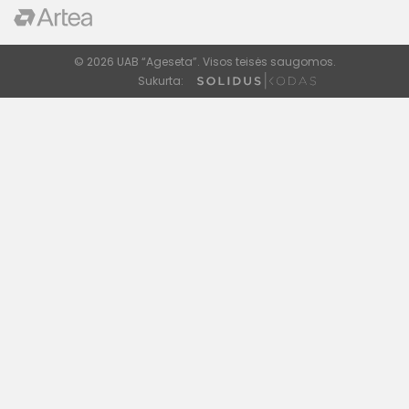
© 2026 UAB “Ageseta”. Visos teisės saugomos.
Sukurta: