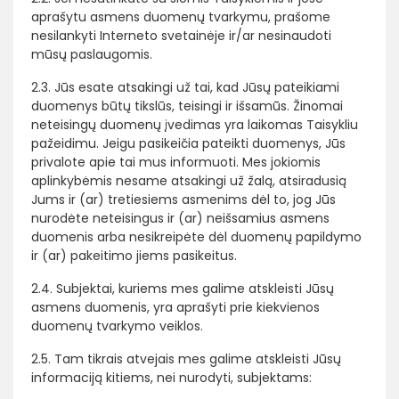
aprašytu asmens duomenų tvarkymu, prašome
nesilankyti Interneto svetainėje ir/ar nesinaudoti
mūsų paslaugomis.
2.3. Jūs esate atsakingi už tai, kad Jūsų pateikiami
duomenys būtų tikslūs, teisingi ir išsamūs. Žinomai
neteisingų duomenų įvedimas yra laikomas Taisykliu
pažeidimu. Jeigu pasikeičia pateikti duomenys, Jūs
privalote apie tai mus informuoti. Mes jokiomis
aplinkybėmis nesame atsakingi už žalą, atsiradusią
Jums ir (ar) tretiesiems asmenims dėl to, jog Jūs
nurodėte neteisingus ir (ar) neišsamius asmens
duomenis arba nesikreipėte dėl duomenų papildymo
ir (ar) pakeitimo jiems pasikeitus.
2.4. Subjektai, kuriems mes galime atskleisti Jūsų
asmens duomenis, yra aprašyti prie kiekvienos
duomenų tvarkymo veiklos.
2.5. Tam tikrais atvejais mes galime atskleisti Jūsų
informaciją kitiems, nei nurodyti, subjektams: