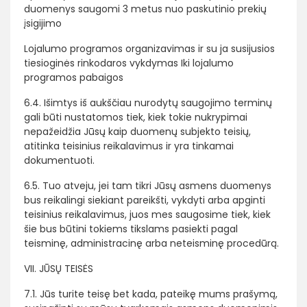
duomenys saugomi 3 metus nuo paskutinio prekių
įsigijimo
Lojalumo programos organizavimas ir su ja susijusios
tiesioginės rinkodaros vykdymas
Iki lojalumo
programos pabaigos
6.4. Išimtys iš aukščiau nurodytų saugojimo terminų
gali būti nustatomos tiek, kiek tokie nukrypimai
nepažeidžia Jūsų kaip duomenų subjekto teisių,
atitinka teisinius reikalavimus ir yra tinkamai
dokumentuoti.
6.5. Tuo atveju, jei tam tikri Jūsų asmens duomenys
bus reikalingi siekiant pareikšti, vykdyti arba apginti
teisinius reikalavimus, juos mes saugosime tiek, kiek
šie bus būtini tokiems tikslams pasiekti pagal
teisminę, administracinę arba neteisminę procedūrą.
VII. JŪSŲ TEISĖS
7.1. Jūs turite teisę bet kada, pateikę mums prašymą,