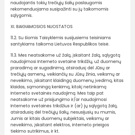
naudojantis tokių trečiųjų šalių paslaugomis
rekomenduojama susipažinti su jų taikomomis
sąlygomis.
XI. BAIGIAMOSIOS NUOSTATOS
11.2. Su šiomis Taisyklėmis susijusiems teisiniams
santykiams taikoma Lietuvos Respublikos teisė.
11.3. Mes neatsakome už žalą, įskaitant žalą, sąlygotą
naudojimosi Interneto svetaine trikdžių, už duomenų
praradimą ar sugadinimą, atsiradusį dėl Jūsų ar
trečiųjų asmenų, veikiančių su Jūsų žinia, veiksmų ar
neveikimo, įskaitant klaidingą duomenų įvedimą, kitas
klaidas, sąmoningą kenkimą, kitokį netinkamą
Interneto svetainės naudojimą. Mes taip pat
neatsakome už prisijungimo ir/ar naudojimosi
Interneto svetainės trikdžius ir (ar) jų sąlygotą žalą,
atsiradusią dėl trečiųjų šalių, nesusijusių su mumis,
Jumis ar kitais duomenų subjektais, veiksmų ar
neveikimo, įskaitant elektros, interneto prieigos
tiekimo sutrikimus, ir kt.