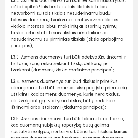
1.3.2. Asmens duomenys turi būti renkami nustatytais,
aiškiai apibrėžtais bei teisėtais tikslais ir toliau
netvarkomi su tais tikslais nesuderinamu būdu;
tolesnis duomenų tvarkymas archyvavimo tikslais
viešojo intereso labui, mokslinių ar istorinių tyrimų
tikslais arba statistiniais tikslais nėra laikomas
nesuderinamu su pirminiais tikslais (tikslo apribojimo
principas);
1.3.3. Asmens duomenys turi būti adekvatūs, tinkami ir
tik tokie, kurių reikia siekiant tikslų, dėl kurių jie
tvarkomi (duomenų kiekio mažinimo principas);
1.3.4. Asmens duomenys turi būti tikslūs ir prireikus
atnaujinami; turi būti imamasi visų pagrįstų priemonių
užtikrinti, kad asmens duomenys, kurie nėra tikslūs,
atsižvelgiant į jų tvarkymo tikslus, būtų nedelsiant
ištrinami arba ištaisomi (tikslumo principas);
1.3.5. Asmens duomenys turi būti laikomi tokia forma,
kad duomenų subjektų tapatybę būtų galima
nustatyti ne ilgiau, nei tai yra būtina tais tikslais, kuriais