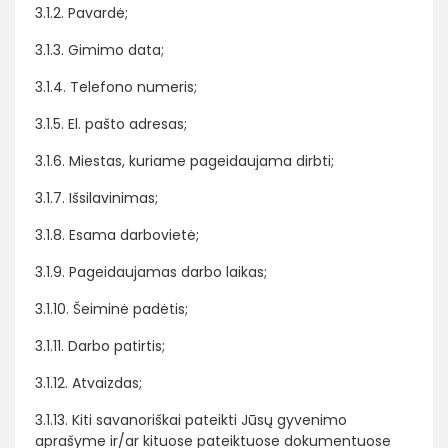
3.1.2. Pavardė;
3.1.3. Gimimo data;
3.1.4. Telefono numeris;
3.1.5. El. pašto adresas;
3.1.6. Miestas, kuriame pageidaujama dirbti;
3.1.7. Išsilavinimas;
3.1.8. Esama darbovietė;
3.1.9. Pageidaujamas darbo laikas;
3.1.10. Šeiminė padėtis;
3.1.11. Darbo patirtis;
3.1.12. Atvaizdas;
3.1.13. Kiti savanoriškai pateikti Jūsų gyvenimo
aprašyme ir/ar kituose pateiktuose dokumentuose