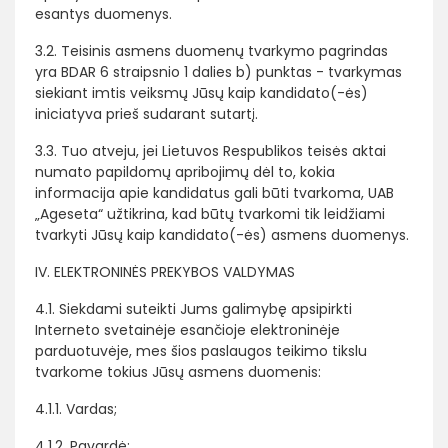
esantys duomenys.
3.2. Teisinis asmens duomenų tvarkymo pagrindas
yra BDAR 6 straipsnio 1 dalies b) punktas - tvarkymas
siekiant imtis veiksmų Jūsų kaip kandidato(-ės)
iniciatyva prieš sudarant sutartį.
3.3. Tuo atveju, jei Lietuvos Respublikos teisės aktai
numato papildomų apribojimų dėl to, kokia
informacija apie kandidatus gali būti tvarkoma, UAB
„Ageseta“ užtikrina, kad būtų tvarkomi tik leidžiami
tvarkyti Jūsų kaip kandidato(-ės) asmens duomenys.
IV. ELEKTRONINĖS PREKYBOS VALDYMAS
4.1. Siekdami suteikti Jums galimybę apsipirkti
Interneto svetainėje esančioje elektroninėje
parduotuvėje, mes šios paslaugos teikimo tikslu
tvarkome tokius Jūsų asmens duomenis:
4.1.1. Vardas;
4.1.2. Pavardė;