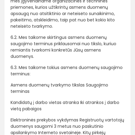
mes įgyvendiname organizacines ir technines
priemones, kurios užtikrintų asmens duomenų
apsaugą nuo atsitiktinio ar neteisėto sunaikinimo,
pakeitimo, atskleidimo, taip pat nuo bet kokio kito
neteisėto tvarkymo.
6.2. Mes taikome skirtingus asmens duomenų
saugojimo terminus priklausomai nuo tikslo, kuriuo
remiantis tvarkomi konkretūs Jūsų asmens
duomenys.
6.3. Mes taikome tokius asmens duomenų saugojimo
terminus:
Asmens duomenų tvarkymo tikslas
Saugojimo
terminas
Kandidatų į darbo vietas atranka
Iki atrankos į darbo
vietą pabaigos
Elektroninės prekybos vykdymas
Registruotų vartotojų
duomenys saugomi 3 metus nuo paskutinio
apsilankymo Interneto svetainėje. Kitų pirkėjų