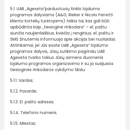
5.1. UAB „Ageseta“parduotuvių tinklo lojalumo
programos dalyviams (A&G, Rieker ir Nicolo Ferretti
kliento kortelių turėtojams) teikia tai, kas gali būti
apibūdinta kaip „tiesioginė rinkodara“ – el. paštu
siunčia naujienlaiškius, kviečia į renginius, el. paštu ir
SMS žinutėmis informuoja apie akcijas bei nuolaidas.
Atitinkamai, jei Jūs esate UAB „Ageseta“ lojalumo
programos dalyvis, Jūsų sutikimo pagrindu UAB
Ageseta tvarko tokius Jūsų asmens duomenis
lojalumo programos organizavimo ir su ja susijusios
tiesioginės rinkodaros vykdymo tikslu:
5.1.1. Vardas;
5.1.2. Pavardė;
5.1.3. El. pašto adresas;
5.1.4. Telefono numeris;
5.1.5. Miestas;