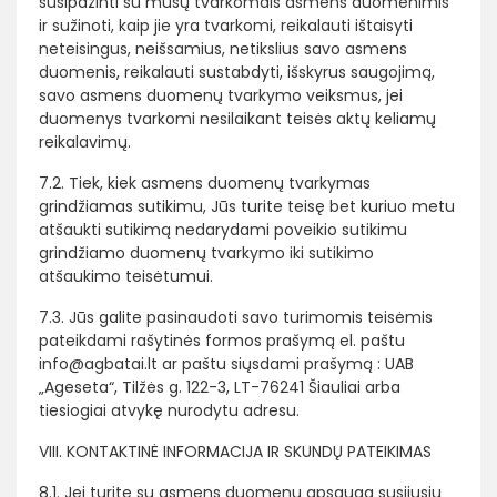
susipažinti su mūsų tvarkomais asmens duomenimis
ir sužinoti, kaip jie yra tvarkomi, reikalauti ištaisyti
neteisingus, neišsamius, netikslius savo asmens
duomenis, reikalauti sustabdyti, išskyrus saugojimą,
savo asmens duomenų tvarkymo veiksmus, jei
duomenys tvarkomi nesilaikant teisės aktų keliamų
reikalavimų.
7.2. Tiek, kiek asmens duomenų tvarkymas
grindžiamas sutikimu, Jūs turite teisę bet kuriuo metu
atšaukti sutikimą nedarydami poveikio sutikimu
grindžiamo duomenų tvarkymo iki sutikimo
atšaukimo teisėtumui.
7.3. Jūs galite pasinaudoti savo turimomis teisėmis
pateikdami rašytinės formos prašymą el. paštu
info@agbatai.lt ar paštu siųsdami prašymą : UAB
„Ageseta“, Tilžės g. 122-3, LT-76241 Šiauliai arba
tiesiogiai atvykę nurodytu adresu.
VIII. KONTAKTINĖ INFORMACIJA IR SKUNDŲ PATEIKIMAS
8.1. Jei turite su asmens duomenų apsauga susijusių