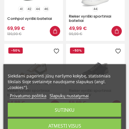
41
42
44
46
44
Rieker vyriški sportiniai
Conhpol vyriški bateliai
bateliai
69,99 €
49,99 €
139,99 €
99,99 €
-50%
-50%
Siekdami pagerinti Jūsų naršymo kokybę, statistiniais
tikslais šioje svetainėje naudojame slapukus (angl.
41
43
45
41
42
43
44
45
...
„cookies“).
Rieker vyriški sportiniai
Rieker vyriški sportiniai
bateliai
bateliai REV
Privatumo politika
Slapukų nustatymai
54,99 €
59,99 €
109,99 €
119,99 €
SUTINKU
-30%
-55%
ATMESTI VISUS