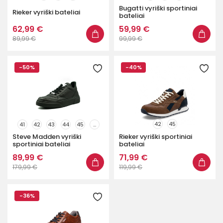
Bugatti vyriški sportiniai
Rieker vyriški bateliai
bateliai
62,99 €
59,99 €
89,99 €
99,99 €
-50%
-40%
42
45
41
42
43
44
45
...
Steve Madden vyriški
Rieker vyriški sportiniai
sportiniai bateliai
bateliai
89,99 €
71,99 €
179,99 €
119,99 €
-36%