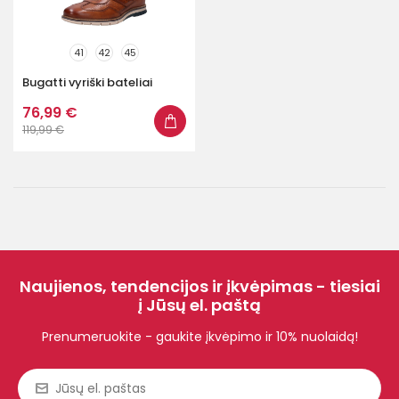
41
42
45
Bugatti vyriški bateliai
76,99 €
119,99 €
Naujienos, tendencijos ir įkvėpimas - tiesiai
į Jūsų el. paštą
Prenumeruokite - gaukite įkvėpimo ir 10% nuolaidą!