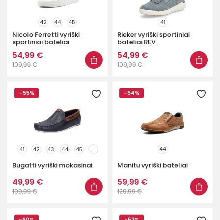
42
44
45
41
Nicolo Ferretti vyriški
Rieker vyriški sportiniai
sportiniai bateliai
bateliai REV
54,99 €
54,99 €
109,99 €
109,99 €
-55%
-54%
44
41
42
43
44
45
...
Bugatti vyriški mokasinai
Manitu vyriški bateliai
49,99 €
59,99 €
109,99 €
129,99 €
-60%
-53%