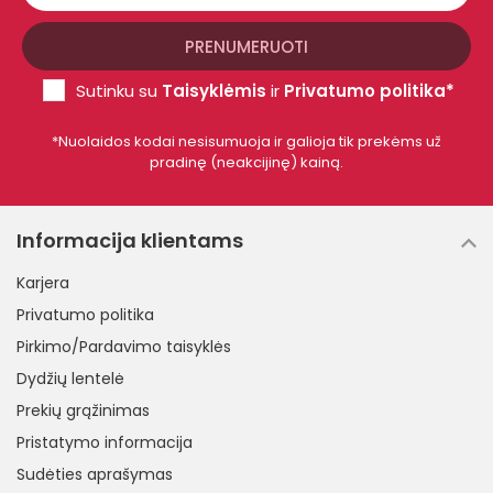
Sutinku su
Taisyklėmis
ir
Privatumo politika*
*Nuolaidos kodai nesisumuoja ir galioja tik prekėms už
pradinę (neakcijinę) kainą.
Informacija klientams
Karjera
Privatumo politika
Pirkimo/Pardavimo taisyklės
Dydžių lentelė
Prekių grąžinimas
Pristatymo informacija
Sudėties aprašymas