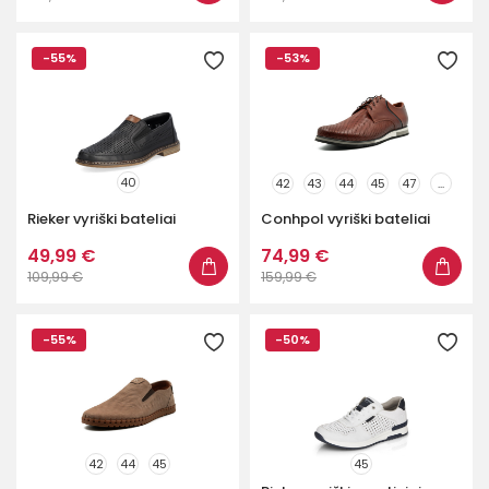
-55%
-53%
40
42
43
44
45
47
...
Rieker vyriški bateliai
Conhpol vyriški bateliai
49,99 €
74,99 €
109,99 €
159,99 €
-55%
-50%
42
44
45
45