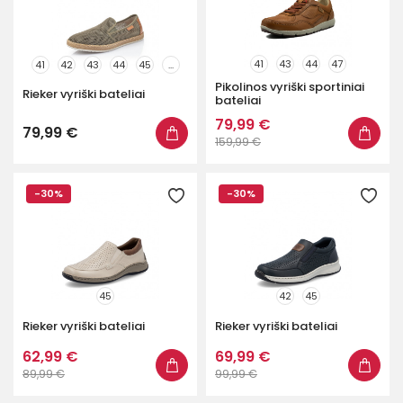
41
43
44
47
41
42
43
44
45
...
Pikolinos vyriški sportiniai
Rieker vyriški bateliai
bateliai
79,99 €
79,99 €
159,99 €
-30%
-30%
45
42
45
Rieker vyriški bateliai
Rieker vyriški bateliai
62,99 €
69,99 €
89,99 €
99,99 €