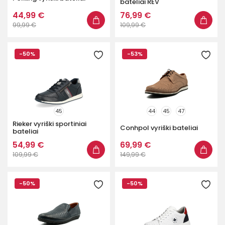
bateliai REV
44,99 €
76,99 €
99,99 €
109,99 €
-50%
-53%
45
44
45
47
Rieker vyriški sportiniai
Conhpol vyriški bateliai
bateliai
54,99 €
69,99 €
109,99 €
149,99 €
-50%
-50%