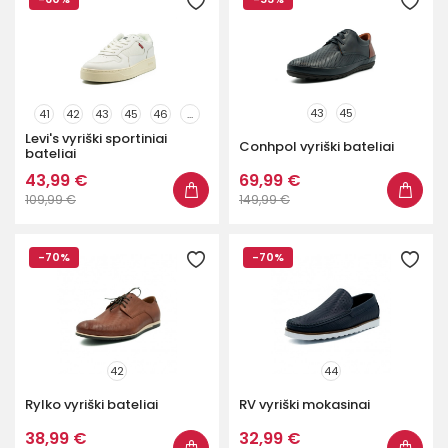
43
45
41
42
43
45
46
...
Levi's vyriški sportiniai
Conhpol vyriški bateliai
bateliai
43,99 €
69,99 €
109,99 €
149,99 €
-70%
-70%
42
44
Rylko vyriški bateliai
RV vyriški mokasinai
38,99 €
32,99 €