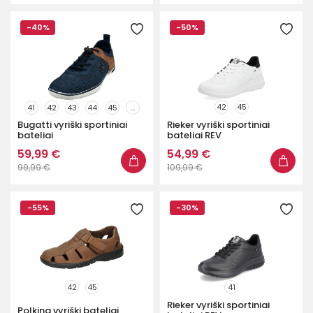
-40%
-50%
42
45
41
42
43
44
45
...
Bugatti vyriški sportiniai
Rieker vyriški sportiniai
bateliai
bateliai REV
59,99 €
54,99 €
99,99 €
109,99 €
-55%
-30%
42
45
41
Rieker vyriški sportiniai
Polking vyriški bateliai