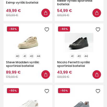
Rieker vyriški sportiniai
Eximp vyriški bateliai
bateliai
49,99 €
54,99 €
109,99 €
109,99 €
-50%
-60%
40
41
43
44
41
43
44
Steve Madden vyriški
Nicolo Ferretti vyriški
sportiniai bateliai
sportiniai bateliai
89,99 €
43,99 €
179,99 €
109,99 €
-50%
-50%