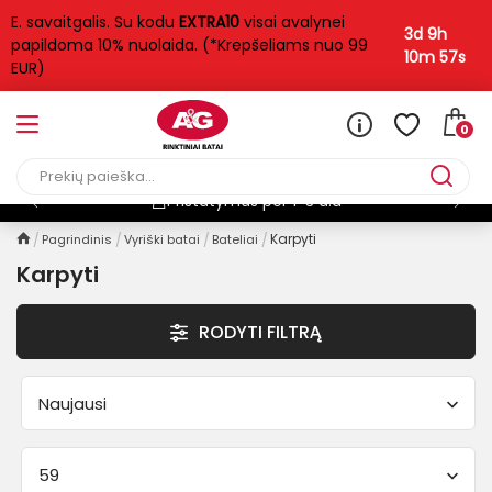
E. savaitgalis. Su kodu
EXTRA10
visai avalynei
FILTRAS
3d 9h
papildoma 10% nuolaida. (*Krepšeliams nuo 99
10m 57s
EUR)
Kaina
0
26
€
100
€
Pristatymas per 1-3 d.d
Dydis
Karpyti
Pagrindinis
Vyriški batai
Bateliai
Karpyti
40
41
42
43
44
45
46
47
RODYTI FILTRĄ
Tipas
Naujausi
Lygiapadžiai
35
59
Mokasinai
1