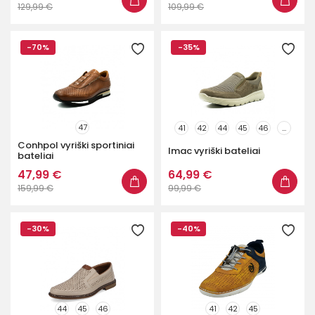
129,99 €
109,99 €
-70%
-35%
47
41
42
44
45
46
...
Conhpol vyriški sportiniai
Imac vyriški bateliai
bateliai
47,99 €
64,99 €
159,99 €
99,99 €
-30%
-40%
44
45
46
41
42
45