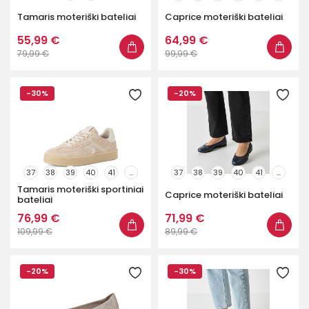
Tamaris moteriški bateliai
Caprice moteriški bateliai
55,99 €
64,99 €
79,99 €
99,99 €
-30%
-20%
37
38
39
40
41
...
37
38
39
40
41
...
Tamaris moteriški sportiniai
Caprice moteriški bateliai
bateliai
76,99 €
71,99 €
109,99 €
89,99 €
-20%
-30%