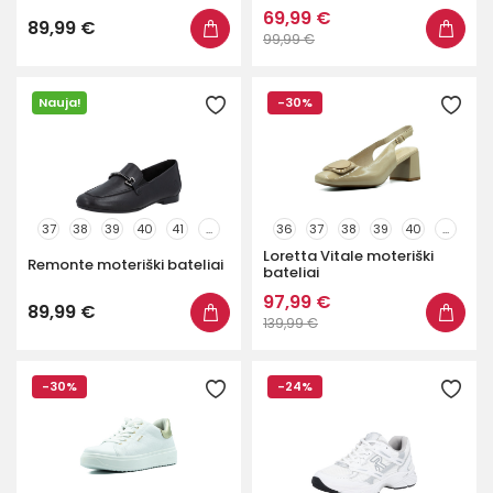
69,99 €
89,99 €
99,99 €
Nauja!
-30%
37
38
39
40
41
...
36
37
38
39
40
...
Loretta Vitale moteriški
Remonte moteriški bateliai
bateliai
97,99 €
89,99 €
139,99 €
-30%
-24%