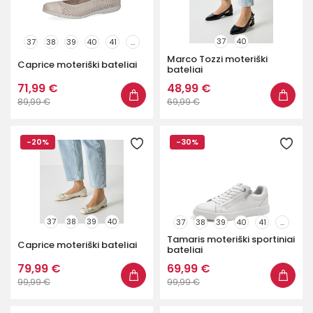
37
40
37
38
39
40
41
...
Marco Tozzi moteriški
Caprice moteriški bateliai
bateliai
71,99 €
48,99 €
89,99 €
69,99 €
-20%
-30%
37
38
39
40
37
38
39
40
41
...
Tamaris moteriški sportiniai
Caprice moteriški bateliai
bateliai
79,99 €
69,99 €
99,99 €
99,99 €