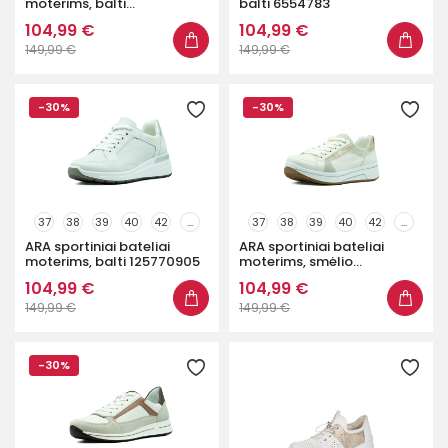
moterims, balti...
balti 6554783
104,99 €
104,99 €
149,99 €
149,99 €
-30%
-30%
37
38
39
40
42
...
37
38
39
40
42
...
ARA sportiniai bateliai
ARA sportiniai bateliai
moterims, balti 125770905
moterims, smėlio...
104,99 €
104,99 €
149,99 €
149,99 €
-30%