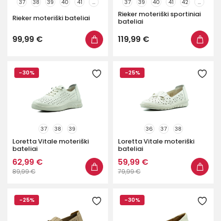
37
38
39
40
41
...
37
39
40
41
42
...
Prekinis ženklas
Rieker moteriški sportiniai
Rieker moteriški bateliai
bateliai
Spalva
99,99 €
119,99 €
Bato išorė
-30%
-25%
Plotis
Parduotuvės
37
38
39
36
37
38
Loretta Vitale moteriški
Loretta Vitale moteriški
bateliai
bateliai
62,99 €
59,99 €
89,99 €
79,99 €
-25%
-30%