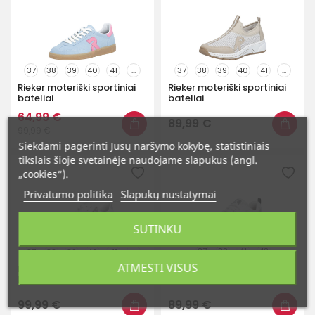
37
38
39
40
41
...
37
38
39
40
41
...
Rieker moteriški sportiniai
Rieker moteriški sportiniai
bateliai
bateliai
64,99 €
89,99 €
99,99 €
Siekdami pagerinti Jūsų naršymo kokybę, statistiniais
tikslais šioje svetainėje naudojame slapukus (angl.
„cookies“).
Privatumo politika
Slapukų nustatymai
SUTINKU
37
38
41
43
37
38
39
40
41
...
ATMESTI VISUS
Rieker moteriški sportiniai
Rieker moteriški sportiniai
bateliai
bateliai
99,99 €
89,99 €