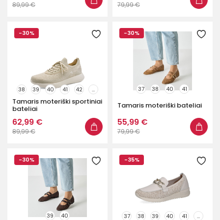
89,99 €
79,99 €
-30%
-30%
37
38
40
41
38
39
40
41
42
...
Tamaris moteriški sportiniai
Tamaris moteriški bateliai
bateliai
62,99 €
55,99 €
89,99 €
79,99 €
-30%
-35%
39
40
37
38
39
40
41
...