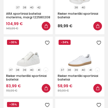
37
38
40
42
38
40
ARA sportiniai bateliai
Rieker moteriški sportiniai
moterims, margi 122580208
bateliai
104,99 €
89,99 €
149,99 €
-30%
-34%
37
38
39
40
41
...
37
38
39
40
41
...
Rieker moteriški sportiniai
Rieker moteriški sportiniai
bateliai
bateliai
83,99 €
58,99 €
119,99 €
89,99 €
-35%