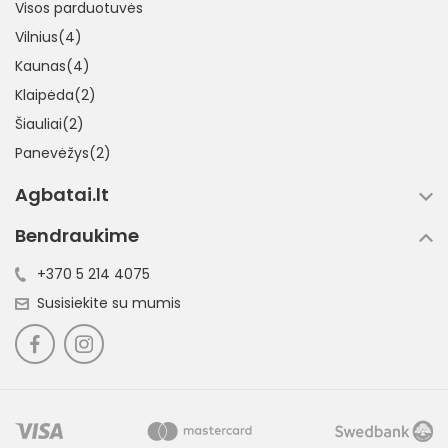
Visos parduotuvės
Vilnius(4)
Kaunas(4)
Klaipėda(2)
Šiauliai(2)
Panevėžys(2)
Agbatai.lt
Bendraukime
+370 5 214 4075
Susisiekite su mumis