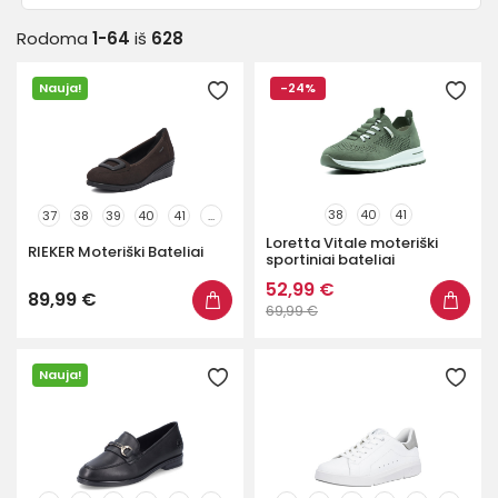
Rodoma
1-64
iš
628
35
35.5
36
37
37.5
38
38.5
39
40
40.5
Nauja!
-24%
41
42
43
44
45
46
38
40
41
37
38
39
40
41
...
Loretta Vitale moteriški
Tipas
RIEKER Moteriški Bateliai
sportiniai bateliai
52,99 €
89,99 €
Aukštakulniai
107
69,99 €
Lygiapadžiai
235
Sportiniai
262
Nauja!
Storapadžiai
1
Su platforma
28