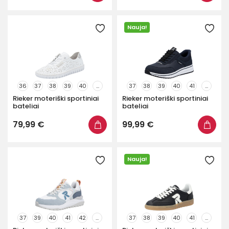
Nauja!
36
37
38
39
40
...
37
38
39
40
41
...
Rieker moteriški sportiniai
Rieker moteriški sportiniai
bateliai
bateliai
79,99 €
99,99 €
Nauja!
37
39
40
41
42
...
37
38
39
40
41
...