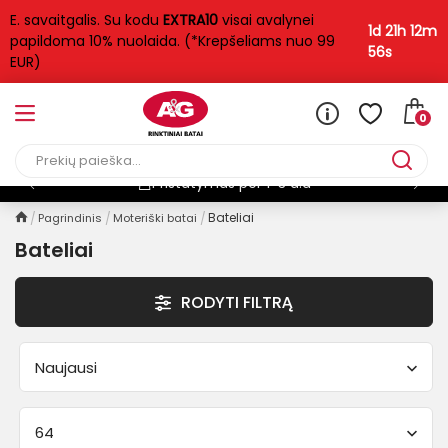
E. savaitgalis. Su kodu
EXTRA10
visai avalynei
FILTRAS
1d 21h 12m
papildoma 10% nuolaida. (*Krepšeliams nuo 99
55s
EUR)
Kategorija
Aukštakulniai
109
0
Karpyti
124
Plokščiapadžiai
Pristatymas per 1-3 d.d
408
Sportiniai
265
Bateliai
Pagrindinis
Moteriški batai
Bateliai
Uždari
201
RODYTI FILTRĄ
Kaina
Naujausi
14
€
150
€
64
Dydis