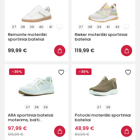
37
38
39
40
41
...
37
38
39
41
43
...
Remonte moteriški
Rieker moteriški sportiniai
sportiniai bateliai
bateliai
99,99 €
119,99 €
-30%
-30%
37
38
39
37
38
ARA sportiniai bateliai
Potocki moteriški sportiniai
moterims, balti...
bateliai
97,99 €
48,99 €
139,99 €
69,99 €