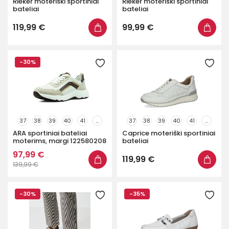
Rieker moteriški sportiniai
Rieker moteriški sportiniai
bateliai
bateliai
119,99 €
99,99 €
-30%
37
38
39
40
41
...
37
38
39
40
41
...
ARA sportiniai bateliai
Caprice moteriški sportiniai
moterims, margi 122580208
bateliai
97,99 €
119,99 €
139,99 €
-30%
-35%