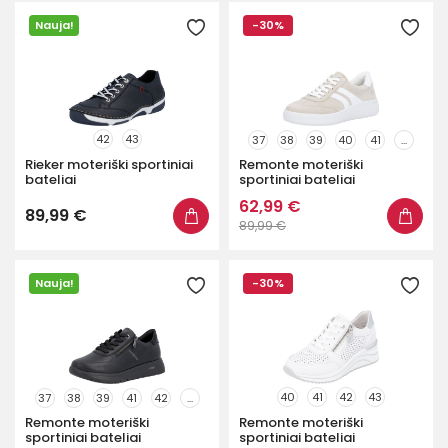
Nauja!
-30%
42
43
37
38
39
40
41
...
Rieker moteriški sportiniai
Remonte moteriški
bateliai
sportiniai bateliai
62,99 €
89,99 €
89,99 €
Nauja!
-30%
40
41
42
43
37
38
39
41
42
...
Remonte moteriški
Remonte moteriški
sportiniai bateliai
sportiniai bateliai