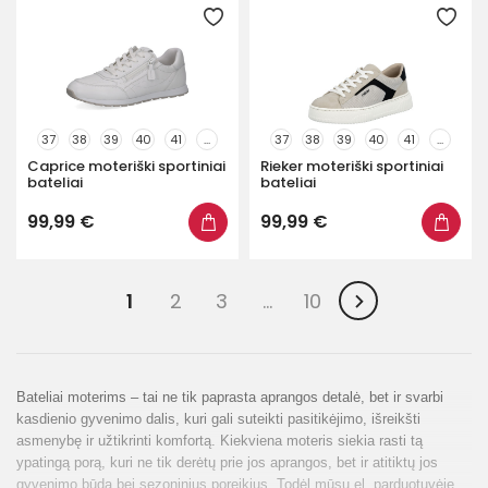
37
38
39
40
41
...
37
38
39
40
41
...
Caprice moteriški sportiniai
Rieker moteriški sportiniai
bateliai
bateliai
99,99 €
99,99 €
1
2
3
…
10
Bateliai moterims – tai ne tik paprasta aprangos detalė, bet ir svarbi
kasdienio gyvenimo dalis, kuri gali suteikti pasitikėjimo, išreikšti
asmenybę ir užtikrinti komfortą. Kiekviena moteris siekia rasti tą
ypatingą porą, kuri ne tik derėtų prie jos aprangos, bet ir atitiktų jos
gyvenimo būdą bei sezoninius poreikius. Todėl mūsų el. parduotuvėje