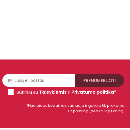
Sutinku su
Taisyklėmis
ir
Privatumo politika*
*Nuolaidos kodai nesisumuoja ir galioja tik prekėms
už pradinę (neakcijinę) kainą.