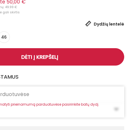
te 50,00 €
nų: 49.99 €
 gali skirtis
Dydžių lentelė
46
DĖTI Į KREPŠELĮ
GSTAMUS
arduotuvėse
atyti prieinamumą parduotuvėse pasirinkite batų dydį.