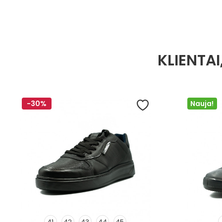
KLIENTAI
-30%
Nauja!
41
42
43
44
45