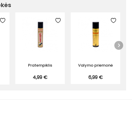
ekės
Pratempiklis
Valymo priemonė
4,99 €
6,99 €