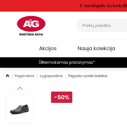
E. savaitgalis. Su kodu
E
Akcijos
Nauja kolekcija
Nemokamas pristatymas*
Pagrindinis
Lygiapadžiai
Pegada vyriški bateliai
-50%