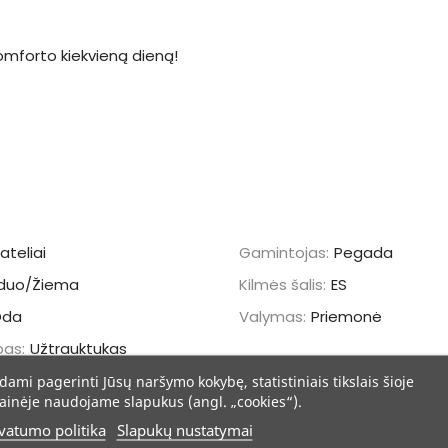
 komforto kiekvieną dieną!
ateliai
Gamintojas:
Pegada
duo/Žiema
Kilmės šalis:
ES
Oda
Valymas:
Priemonė
pas:
Užtrauktukas
dami pagerinti Jūsų naršymo kokybę, statistiniais tikslais šioje
ainėje naudojame slapukus (angl. „cookies“).
vatumo politika
Slapukų nustatymai