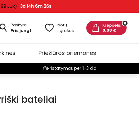
 99 EUR)
3d 14h 6m 26s
0
Paskyra
Norų
Krepšelis
0,00 €
Prisijungti
sąrašas
nkinės
Priežiūros priemonės
Pristatymas per 1-3 d.d
iški bateliai
-5