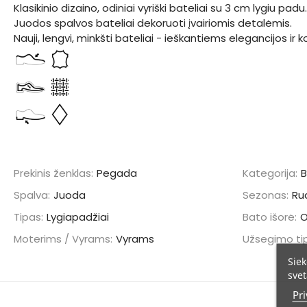
Klasikinio dizaino, odiniai vyriški bateliai su 3 cm lygiu padu.
Juodos spalvos bateliai dekoruoti įvairiomis detalėmis.
Nauji, lengvi, minkšti bateliai - ieškantiems elegancijos ir
Prekinis ženklas:
Pegada
Kategorija:
B
Spalva:
Juoda
Sezonas:
Ru
Tipas:
Lygiapadžiai
Bato išorė:
Moterims / Vyrams:
Vyrams
Užsegimo ti
Siek
svet
Pri