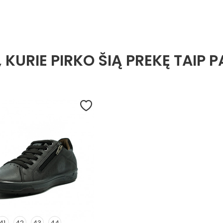
, KURIE PIRKO ŠIĄ PREKĘ TAIP P
41
42
43
44