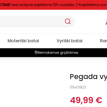
XTRA10
visai avalynei papildoma 10% nuolaida. (*Krepšeliams nuo
Moteriški batai
Vyriški batai
Ra
Nemokamas grąžinimas
Pegada vyr
-50%
11940903
49,99 €