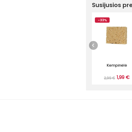
Susijusios pr
-33%
Kempinėlė
1,99 €
2,99 €