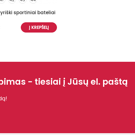
riški sportiniai bateliai
€
Į KREPŠELĮ
imas - tiesiai į Jūsų el. paštą
dą!