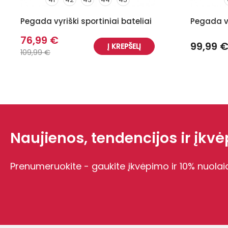
Pegada vyriški sportiniai bateliai
Pegada vy
76,99 €
99,99 
Į KREPŠELĮ
109,99 €
Naujienos, tendencijos ir įkvėp
Prenumeruokite - gaukite įkvėpimo ir 10% nuolai