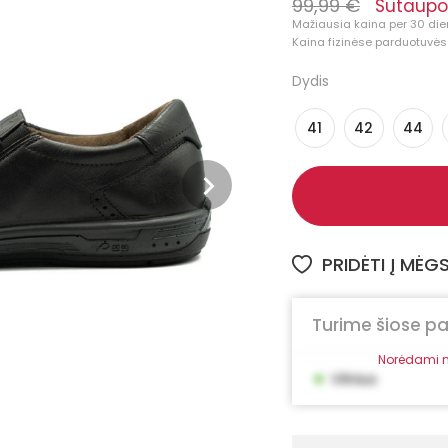
99,99 €
Sutaupo
Mažiausia kaina per 30 die
Kaina fizinėse parduotuvėse
Dydis
41
42
44
PRIDĖTI Į MĖ
Turime šiose p
Norėdami m
•
Vilnius