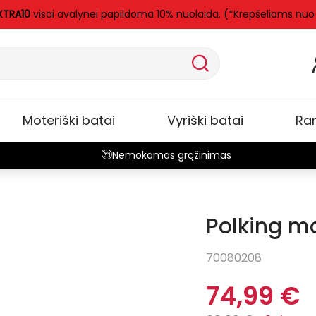
XTRA10
visai avalynei papildoma 10% nuolaida. (*Krepšeliams nuo
Moteriški batai
Vyriški batai
Ra
Nemokamas grąžinimas
Polking mo
-25%
70080208
74,99 €