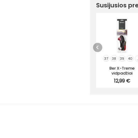
Susijusios pr
37
38
39
40
.
Ber X-Treme
vidpadžiai
12,99 €