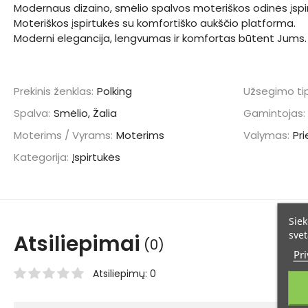
Modernaus dizaino, smėlio spalvos moteriškos odinės įspi
Moteriškos įspirtukės su komfortiško aukščio platforma.
Moderni elegancija, lengvumas ir komfortas būtent Jums.
Prekinis ženklas:
Polking
Užsegimo ti
Spalva:
Smėlio, Žalia
Gamintojas:
Moterims / Vyrams:
Moterims
Valymas:
Pr
Kategorija:
Įspirtukės
Siek
svet
Atsiliepimai
(0)
Pri
Atsiliepimų: 0