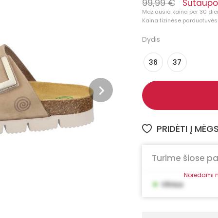
99,99 €
Sutaupo
Mažiausia kaina per 30 die
Kaina fizinėse parduotuvėse
Dydis
36
37
PRIDĖTI Į MĖ
Turime šiose p
Norėdami m
•
Vilnius