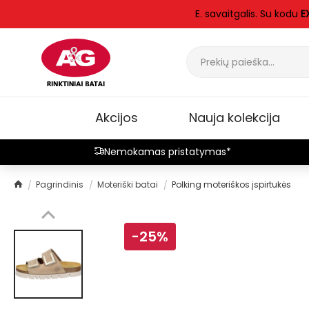
E. savaitgalis. Su kodu
E
Akcijos
Nauja kolekcija
Nemokamas pristatymas*
Pagrindinis
Moteriški batai
Polking moteriškos įspirtukės
-25%