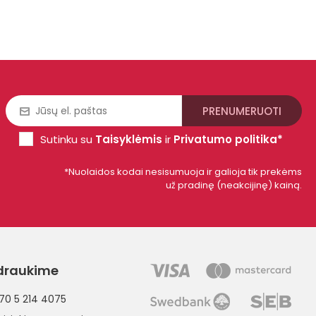
Sutinku su
Taisyklėmis
ir
Privatumo politika*
*Nuolaidos kodai nesisumuoja ir galioja tik prekėms
už pradinę (neakcijinę) kainą.
draukime
70 5 214 4075