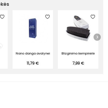
ekės
..
Nano danga avalynei
Blizginimo kempinėlė
11,79 €
7,99 €