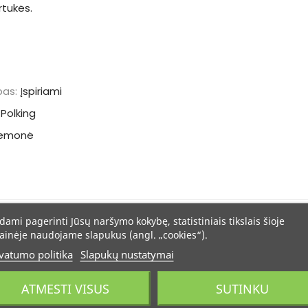
rtukės.
pas:
Įspiriami
Polking
iemonė
dami pagerinti Jūsų naršymo kokybę, statistiniais tikslais šioje
ainėje naudojame slapukus (angl. „cookies“).
vatumo politika
Slapukų nustatymai
ATMESTI VISUS
SUTINKU