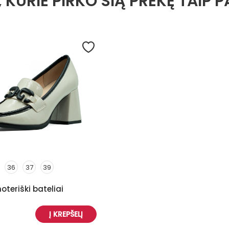
, KURIE PIRKO ŠIĄ PREKĘ TAIP P
36
37
39
oteriški bateliai
Į KREPŠELĮ