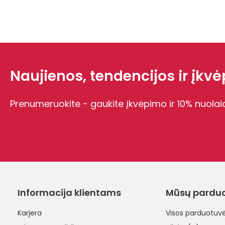
Naujienos, tendencijos ir įkvėp
Prenumeruokite - gaukite įkvėpimo ir 10% nuolai
Informacija klientams
Mūsų pardu
Karjera
Visos parduotuv