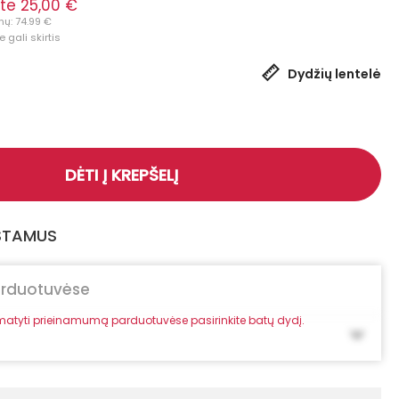
te 25,00 €
nų: 74.99 €
 gali skirtis
Dydžių lentelė
DĖTI Į KREPŠELĮ
GSTAMUS
arduotuvėse
atyti prieinamumą parduotuvėse pasirinkite batų dydį.