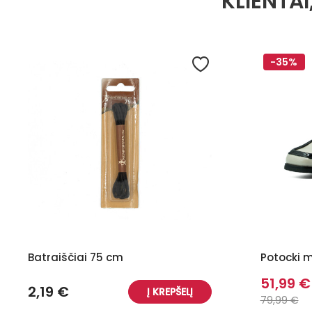
KLIENTAI
-35%
Batraiščiai 75 cm
Potocki m
51,99 €
2,19 €
Į KREPŠELĮ
79,99 €