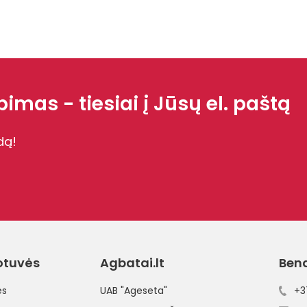
imas - tiesiai į Jūsų el. paštą
dą!
otuvės
Agbatai.lt
Ben
ės
UAB "Ageseta"
+3