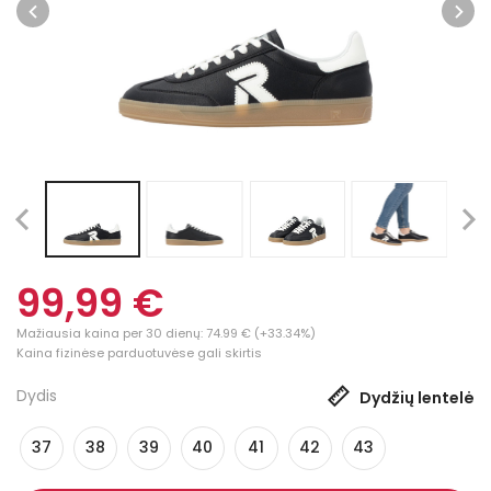
99,99 €
Mažiausia kaina per 30 dienų: 74.99 € (+33.34%)
Kaina fizinėse parduotuvėse gali skirtis
Dydis
Dydžių lentelė
37
38
39
40
41
42
43