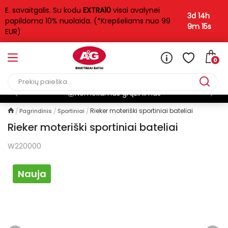
E. savaitgalis. Su kodu
EXTRA10
visai avalynei
3d 14h
papildoma 10% nuolaida. (*Krepšeliams nuo 99
9m 15s
EUR)
0
Nemokamas grąžinimas
Rieker moteriški sportiniai bateliai
Pagrindinis
Sportiniai
Rieker moteriški sportiniai bateliai
W220000
Nauja