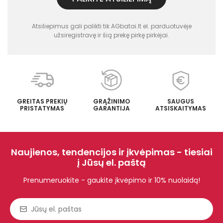
Atsiliepimus gali palikti tik AGbatai.lt el. parduotuvėje
užsiregistravę ir šią prekę pirkę pirkėjai.
GREITAS PREKIŲ
GRĄŽINIMO
SAUGUS
PRISTATYMAS
GARANTIJA
ATSISKAITYMAS
Naujienos, tendencijos ir įkvėpimas - tiesiai
į Jūsų el. paštą
Prenumeruokite - gaukite įkvėpimo ir 10% nuolaidą!