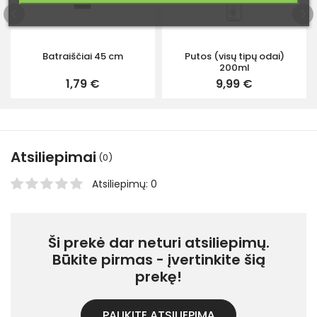
Batraiščiai 45 cm
Putos (visų tipų odai)
200ml
1,79 €
9,99 €
Atsiliepimai
(0)
Atsiliepimų: 0
Ši prekė dar neturi atsiliepimų.
Būkite pirmas - įvertinkite šią
prekę!
PALIKITE ATSILIEPIMĄ