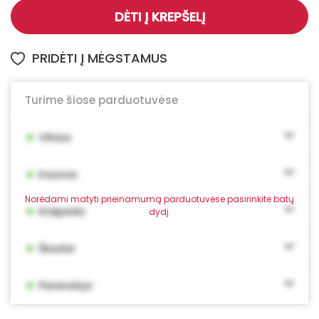
DĖTI Į KREPŠELĮ
PRIDĖTI Į MĖGSTAMUS
Turime šiose parduotuvėse
•
Vilnius
•
Kaunas
Norėdami matyti prieinamumą parduotuvėse pasirinkite batų
•
Klaipėda
dydį.
•
Šiauliai
•
Panevėžys