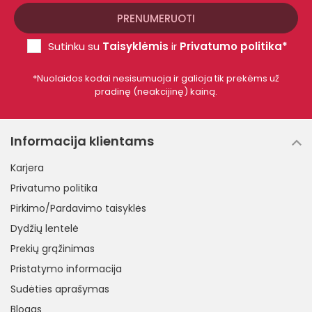
Sutinku su
Taisyklėmis
ir
Privatumo politika*
*Nuolaidos kodai nesisumuoja ir galioja tik prekėms už
pradinę (neakcijinę) kainą.
Informacija klientams
Karjera
Privatumo politika
Pirkimo/Pardavimo taisyklės
Dydžių lentelė
Prekių grąžinimas
Pristatymo informacija
Sudėties aprašymas
Blogas