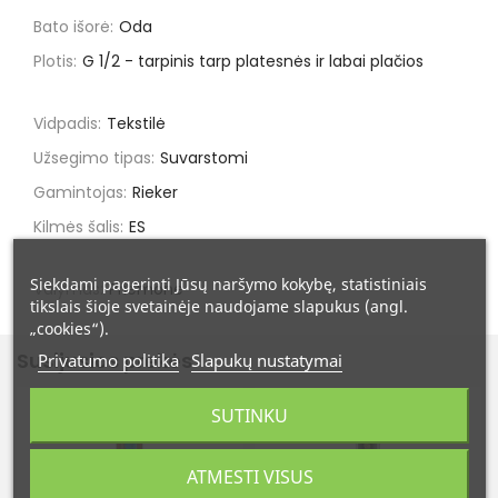
Bato išorė:
Oda
Plotis:
G 1/2 - tarpinis tarp platesnės ir labai plačios
Vidpadis:
Tekstilė
Užsegimo tipas:
Suvarstomi
Gamintojas:
Rieker
Kilmės šalis:
ES
Siekdami pagerinti Jūsų naršymo kokybę, statistiniais
Valymas:
Priemonė
tikslais šioje svetainėje naudojame slapukus (angl.
„cookies“).
Susijusios prekės
Privatumo politika
Slapukų nustatymai
SUTINKU
ATMESTI VISUS