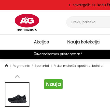
E. savaitgalis. Su kodu
E
Akcijos
Nauja kolekcija
Nemokamas pristatymas*
Pagrindinis
Sportiniai
Rieker moteriški sportiniai bateliai
Nauja