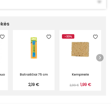
ekės
-33%
nuo
Batraiščiai 75 cm
Kempinėlė
"
2,19 €
1,99 €
2,99 €