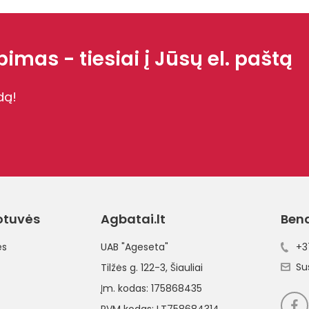
imas - tiesiai į Jūsų el. paštą
dą!
otuvės
Agbatai.lt
Ben
ės
UAB "Ageseta"
+3
Su
Tilžės g. 122-3
, Šiauliai
Įm. kodas: 175868435
PVM kodas: LT758684314