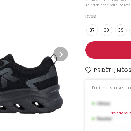
Kaina fizinėse parduotuvėse
Dydis
37
38
39
PRIDĖTI Į MĖ
Turime šiose p
•
Vilnius
Norėdami m
•
Šiauliai