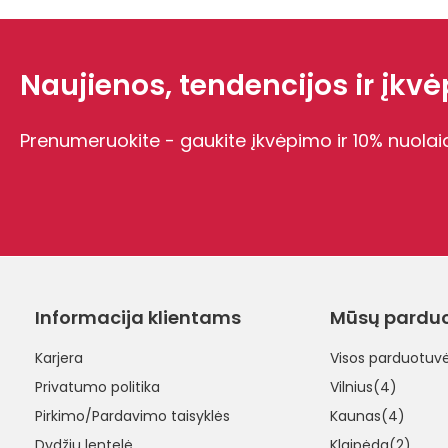
Naujienos, tendencijos ir įkvėp
Prenumeruokite - gaukite įkvėpimo ir 10% nuolai
Informacija klientams
Mūsų pardu
Karjera
Visos parduotuv
Privatumo politika
Vilnius(4)
Pirkimo/Pardavimo taisyklės
Kaunas(4)
Dydžių lentelė
Klaipėda(2)