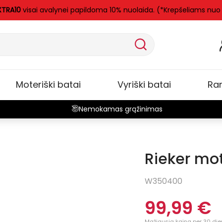
XTRA10
visai avalynei papildoma 10% nuolaida. (*Krepšeliams nuo
Moteriški batai
Vyriški batai
Ra
Nemokamas grąžinimas
Rieker mote
Nauja
W350400
99,99 €
Mažiausia kaina per 30 die