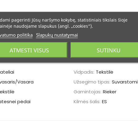
dami pagerinti Jūsų naršymo kokybę, statistiniais tikslais šioje
ainėje naudojame slapukus (angl. „cookies“).
vatumo politika
Slapukų nustatymai
ieną.
ATMESTI VISUS
SUTINKU
ateliai
Vidpadis:
Tekstilė
vasaris/Vasara
Užsegimo tipas:
Suvarstomi
ekstilė
Gamintojas:
Rieker
atesnei pėdai
Kilmės šalis:
ES