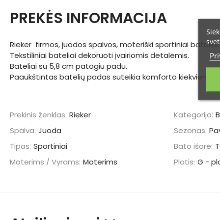
PREKĖS INFORMACIJA
Siek
svet
Rieker firmos, juodos spalvos, moteriški sportiniai bateliai.
Tekstiliniai bateliai dekoruoti įvairiomis detalėmis.
Pri
Bateliai su 5,8 cm patogiu padu.
Paaukštintas batelių padas suteikia komforto kiekvieną d
Prekinis ženklas:
Rieker
Kategorija:
B
Spalva:
Juoda
Sezonas:
Pa
Tipas:
Sportiniai
Bato išorė:
T
Moterims / Vyrams:
Moterims
Plotis:
G - pl