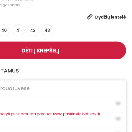
 gali skirtis
Dydžių lentelė
40
41
42
43
DĖTI Į KREPŠELĮ
GSTAMUS
arduotuvėse
atyti prieinamumą parduotuvėse pasirinkite batų dydį.