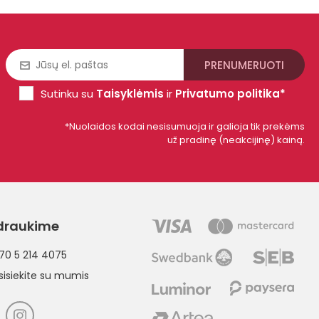
Sutinku su
Taisyklėmis
ir
Privatumo politika*
*Nuolaidos kodai nesisumuoja ir galioja tik prekėms
už pradinę (neakcijinę) kainą.
draukime
70 5 214 4075
sisiekite su mumis