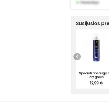
•
Panevėžys
Susijusios pr
Speciali apsauga 
drėgmės
12,99 €