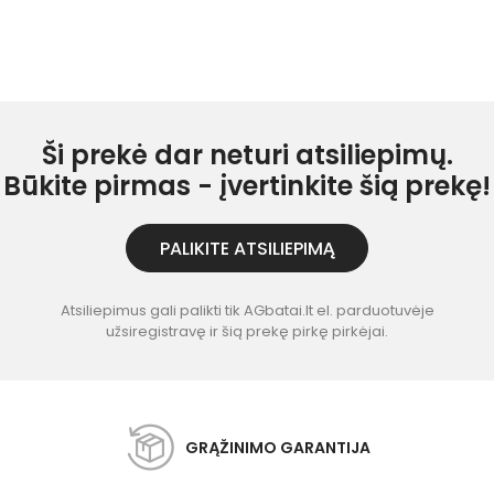
Ši prekė dar neturi atsiliepimų.
Būkite pirmas - įvertinkite šią prekę!
PALIKITE ATSILIEPIMĄ
Atsiliepimus gali palikti tik AGbatai.lt el. parduotuvėje
užsiregistravę ir šią prekę pirkę pirkėjai.
GRĄŽINIMO GARANTIJA