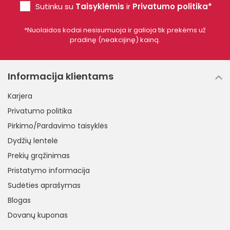
Sutinku su
Taisyklėmis
ir
Privatumo politika*
*Nuolaidos kodai nesisumuoja ir galioja tik prekėms už
pradinę (neakcijinę) kainą.
Informacija klientams
Karjera
Privatumo politika
Pirkimo/Pardavimo taisyklės
Dydžių lentelė
Prekių grąžinimas
Pristatymo informacija
Sudėties aprašymas
Blogas
Dovanų kuponas