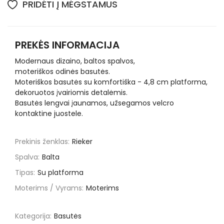
PRIDĖTI Į MĖGSTAMUS
PREKĖS INFORMACIJA
Modernaus dizaino, baltos spalvos,
moteriškos odinės basutės.
Moteriškos basutės su komfortiška - 4,8 cm platforma,
dekoruotos įvairiomis detalėmis.
Basutės lengvai įaunamos, užsegamos velcro
kontaktine juostele.
Prekinis ženklas:
Rieker
Spalva:
Balta
Tipas:
Su platforma
Moterims / Vyrams:
Moterims
Kategorija:
Basutės