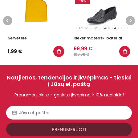
-9%
37
38
39
40
41
...
Servetėlė
Rieker moteriški bateliai
99,99 €
1,99 €
109,99 €
Naujienos, tendencijos ir įkvėpimas - tiesiai
į Jūsų el. paštą
Prenumeruokite - gaukite įkvėpimo ir 10% nuolaidą!