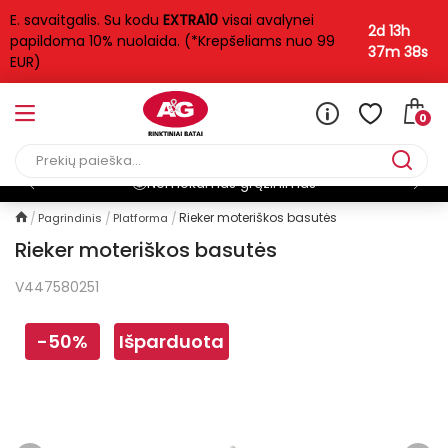
E. savaitgalis. Su kodu
EXTRA10
visai avalynei
2d 13h
papildoma 10% nuolaida. (*Krepšeliams nuo 99
37m 38s
EUR)
0
Nemokamas grąžinimas
Rieker moteriškos basutės
Pagrindinis
Platforma
Rieker moteriškos basutės
V447580251
-50%
Išparduota