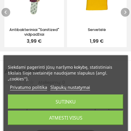
Antibakteriniai "Sanitized"
Servetėlė
vidpadžiai
3,99 €
1,99 €
Siekdami pagerinti Jūsų naršymo kokybę, statistiniais
Atsiliepimai
(0)
tikslais šioje svetainėje naudojame slapukus (angl.
„cookies“).
Atsiliepimų: 0
Privatumo politika
Slapukų nustatymai
SUTINKU
Ši prekė dar neturi atsiliepimų.
Būkite pirmas - įvertinkite šią
ATMESTI VISUS
prekę!