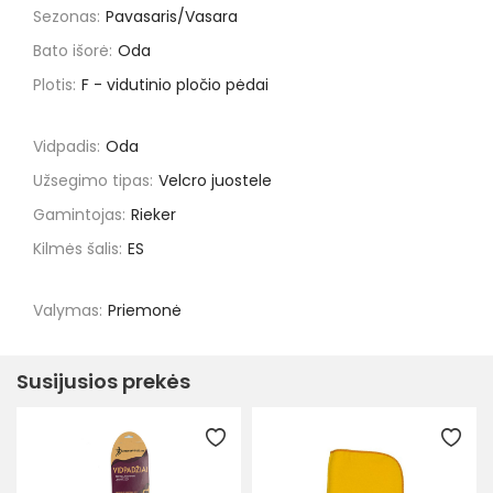
Sezonas:
Pavasaris/Vasara
Bato išorė:
Oda
Plotis:
F - vidutinio pločio pėdai
Vidpadis:
Oda
Užsegimo tipas:
Velcro juostele
Gamintojas:
Rieker
Kilmės šalis:
ES
Valymas:
Priemonė
Susijusios prekės