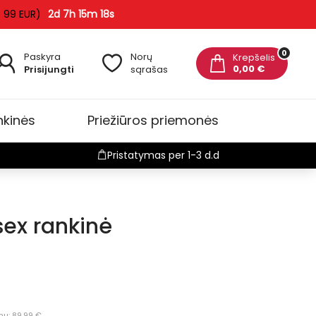
o 99 EUR)
2d 7h 15m 17s
0
Paskyra
Norų
Krepšelis
0,00 €
Prisijungti
sąrašas
nkinės
Priežiūros priemonės
Pristatymas per 1-3 d.d
sex rankinė
nų: 89.99 €