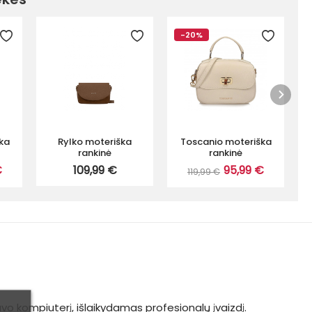
-20%
ka
Rylko moteriška
Toscanio moteriška
rankinė
rankinė
€
109,99 €
95,99 €
119,99 €
avo kompiuterį, išlaikydamas profesionalų įvaizdį.