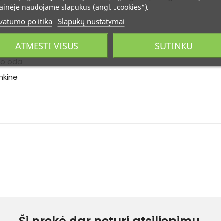
ainėje naudojame slapukus (angl. „cookies“).
vatumo politika
Slapukų nustatymai
ATMESTI VISUS
SUTINKU
ES
ko oda
nkinė
Ši prekė dar neturi atsiliepimų.