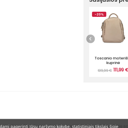
-20%
Toscanio moteriš
kuprinė
111,99 
139,99 €
 sprendimas kiekvienam, kas nori saugiai ir patogiai nešiotis s
dami pagerinti Jūsų naršymo kokybę, statistiniais tikslais šioje