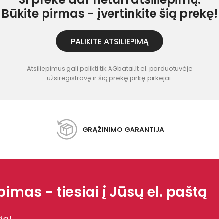
Būkite pirmas - įvertinkite šią prekę!
PALIKITE ATSILIEPIMĄ
Atsiliepimus gali palikti tik AGbatai.lt el. parduotuvėje
užsiregistravę ir šią prekę pirkę pirkėjai.
GRĄŽINIMO GARANTIJA
imas - tiesiai į Jūsų el. paštą
dą!