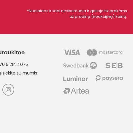
*Nuolaidos kodai nesisumuoja ir galioja tik prekėms
už pradinę (neakcijinę) kainą.
draukime
70 5 214 4075
sisiekite su mumis