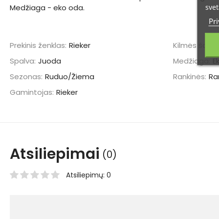
svet
Medžiaga - eko oda.
Pri
Prekinis ženklas:
Rieker
Kilmės šalis:
Spalva:
Juoda
Medžiaga:
E
Sezonas:
Ruduo/Žiema
Rankinės:
Ra
Gamintojas:
Rieker
Atsiliepimai
(0)
Atsiliepimų: 0