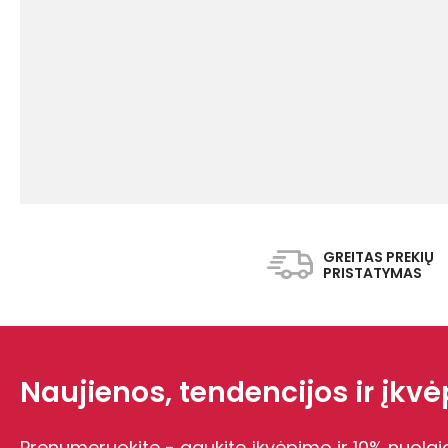
GREITAS PREKIŲ
PRISTATYMAS
Naujienos, tendencijos ir įkvėp
Prenumeruokite - gaukite įkvėpimo ir 10% nuolai