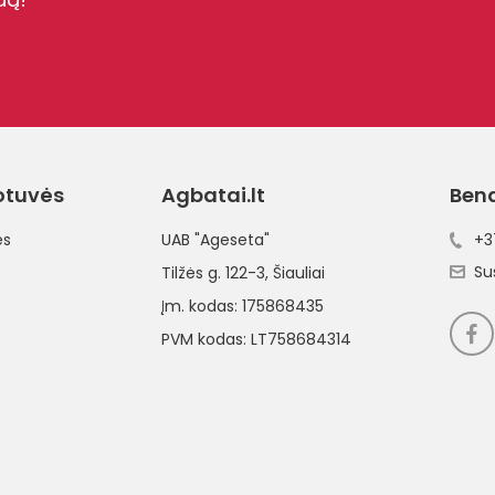
otuvės
Agbatai.lt
Ben
ės
UAB "Ageseta"
+3
Su
Tilžės g. 122-3
, Šiauliai
Įm. kodas: 175868435
PVM kodas: LT758684314