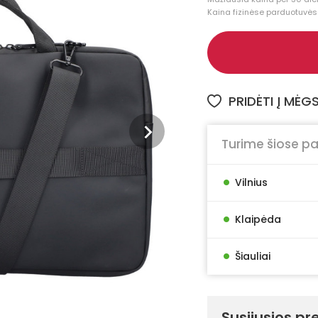
Kaina fizinėse parduotuvėse
PRIDĖTI Į MĖ
Turime šiose p
•
Vilnius
•
Klaipėda
•
Šiauliai
Susijusios pr