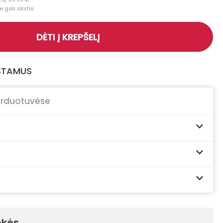
 gali skirtis
DĖTI Į KREPŠELĮ
GSTAMUS
arduotuvėse
ekės