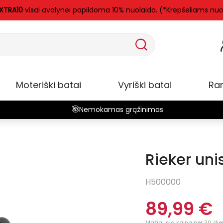
XTRA10
visai avalynei papildoma 10% nuolaida. (*Krepšeliams nu
Moteriški batai
Vyriški batai
Ra
Nemokamas grąžinimas
Rieker uni
H500000
89,99 €
Mažiausia kaina per 30 die