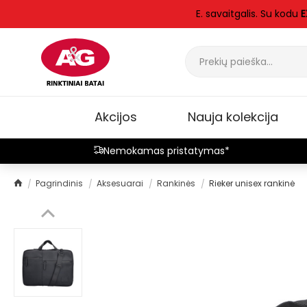
E. savaitgalis. Su kodu
E
Akcijos
Nauja kolekcija
Nemokamas pristatymas*
Pagrindinis
Aksesuarai
Rankinės
Rieker unisex rankinė