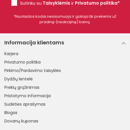
Sutinku su
Taisyklėmis
ir
Privatumo politika*
*Nuolaidos kodai nesisumuoja ir galioja tik prekėms už
pradinę (neakcijinę) kainą.
Informacija klientams
Karjera
Privatumo politika
Pirkimo/Pardavimo taisyklės
Dydžių lentelė
Prekių grąžinimas
Pristatymo informacija
Sudėties aprašymas
Blogas
Dovanų kuponas