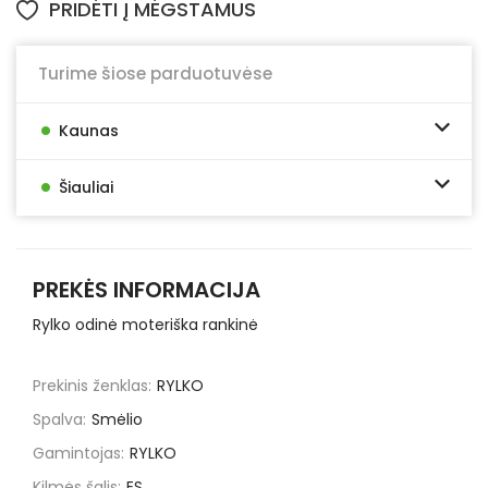
PRIDĖTI Į MĖGSTAMUS
Turime šiose parduotuvėse
•
Kaunas
•
Šiauliai
PREKĖS INFORMACIJA
Rylko odinė moteriška rankinė
Prekinis ženklas:
RYLKO
Spalva:
Smėlio
Gamintojas:
RYLKO
Kilmės šalis:
ES