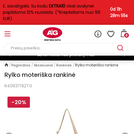
E. savaitgalis. Su kodu
EXTRA10
visai avalynei
0d 11h
papildoma 10% nuolaida. (*Krepšeliams nuo 99
28m 55s
EUR)
0
Nemokamas pristatymas*
Rylko moteriška rankinė
Pagrindinis
Aksesuarai
Rankinės
Rylko moteriška rankinė
R40831TB2TG
-20%