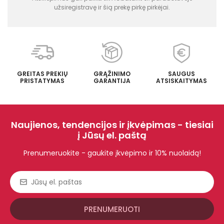
užsiregistravę ir šią prekę pirkę pirkėjai.
GREITAS PREKIŲ
GRĄŽINIMO
SAUGUS
PRISTATYMAS
GARANTIJA
ATSISKAITYMAS
Naujienos, tendencijos ir įkvėpimas - tiesiai
į Jūsų el. paštą
Prenumeruokite - gaukite įkvėpimo ir 10% nuolaidą!