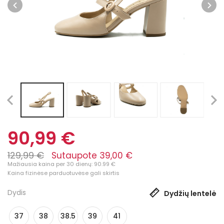
90,99 €
129,99 €
Sutaupote 39,00 €
Mažiausia kaina per 30 dienų: 90.99 €
Kaina fizinėse parduotuvėse gali skirtis
Dydis
Dydžių lentelė
37
38
38.5
39
41