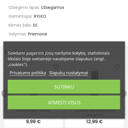
Užsegimo tipas:
Užsegamos
Gamintojas:
RYLKO
Kilmės šalis:
ES
Valymas:
Priemonė
Susijusios prekės
Siekdami pagerinti Jūsų naršymo kokybę, statistiniais
tikslais šioje svetainėje naudojame slapukus (angl.
„cookies“).
Privatumo politika
Slapukų nustatymai
SUTINKU
ATMESTI VISUS
Batų valiklis 100ml
Speciali apsauga nuo
drėgmės
9,99 €
12,99 €