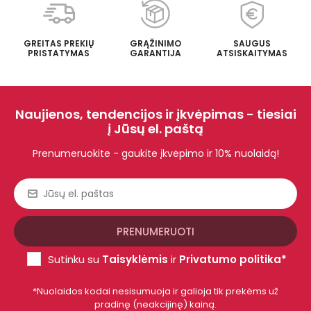
GREITAS PREKIŲ
GRĄŽINIMO
SAUGUS
PRISTATYMAS
GARANTIJA
ATSISKAITYMAS
Naujienos, tendencijos ir įkvėpimas - tiesiai
į Jūsų el. paštą
Prenumeruokite - gaukite įkvėpimo ir 10% nuolaidą!
Sutinku su
Taisyklėmis
ir
Privatumo politika*
*Nuolaidos kodai nesisumuoja ir galioja tik prekėms už
pradinę (neakcijinę) kainą.