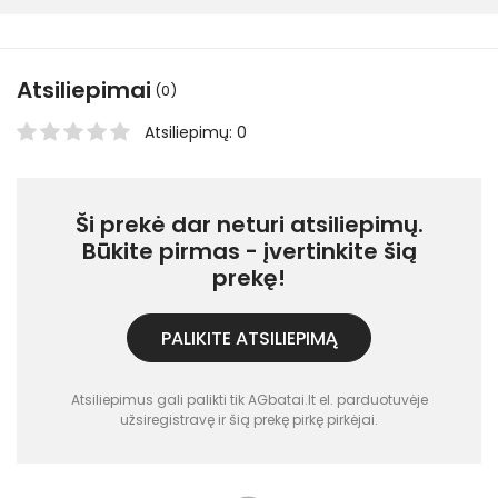
Atsiliepimai
(0)
Atsiliepimų: 0
Ši prekė dar neturi atsiliepimų.
Būkite pirmas - įvertinkite šią
prekę!
PALIKITE ATSILIEPIMĄ
Atsiliepimus gali palikti tik AGbatai.lt el. parduotuvėje
užsiregistravę ir šią prekę pirkę pirkėjai.