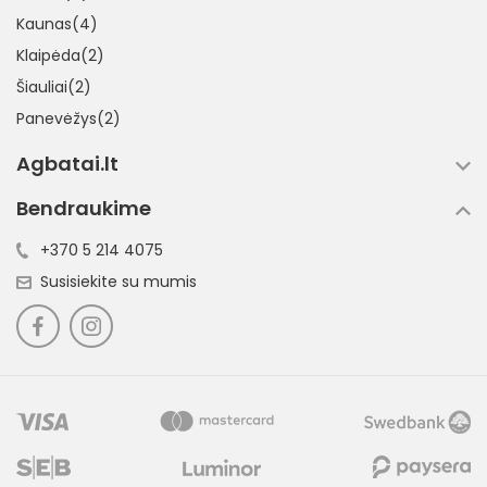
Kaunas(4)
Klaipėda(2)
Šiauliai(2)
Panevėžys(2)
Agbatai.lt
Bendraukime
+370 5 214 4075
Susisiekite su mumis