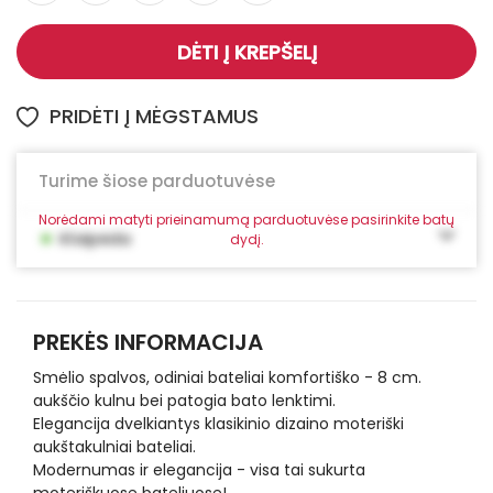
DĖTI Į KREPŠELĮ
PRIDĖTI Į MĖGSTAMUS
Turime šiose parduotuvėse
Norėdami matyti prieinamumą parduotuvėse pasirinkite batų
•
Klaipėda
dydį.
PREKĖS INFORMACIJA
Smėlio spalvos, odiniai bateliai komfortiško - 8 cm.
aukščio kulnu bei patogia bato lenktimi.
Elegancija dvelkiantys klasikinio dizaino moteriški
aukštakulniai bateliai.
Modernumas ir elegancija - visa tai sukurta