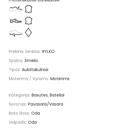
moteriškuose bateliuose!
Prekinis ženklas:
RYLKO
Spalva:
Smėlio
Tipas:
Aukštakulniai
Moterims / Vyrams:
Moterims
Kategorija:
Basutės, Bateliai
Sezonas:
Pavasaris/Vasara
Bato išorė:
Oda
Vidpadis:
Oda