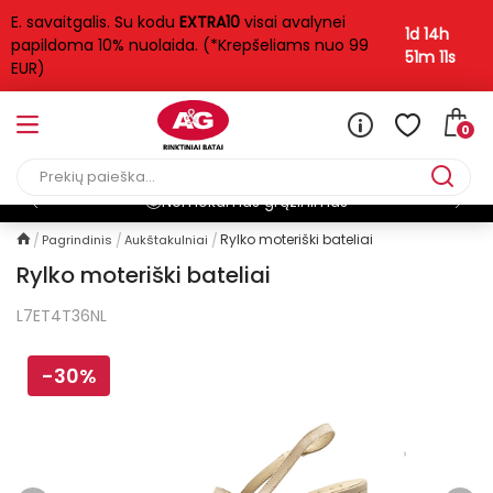
E. savaitgalis. Su kodu
EXTRA10
visai avalynei
1d 14h
papildoma 10% nuolaida. (*Krepšeliams nuo 99
51m 11s
EUR)
0
Nemokamas grąžinimas
Rylko moteriški bateliai
Pagrindinis
Aukštakulniai
Rylko moteriški bateliai
L7ET4T36NL
-30%