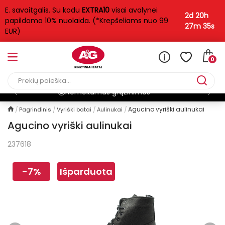
E. savaitgalis. Su kodu
EXTRA10
visai avalynei
2d 20h
papildoma 10% nuolaida. (*Krepšeliams nuo 99
27m 35s
EUR)
0
mas
Pristatymas per 1-3 d
Agucino vyriški aulinukai
Pagrindinis
Vyriški batai
Aulinukai
Agucino vyriški aulinukai
237618
-7%
Išparduota