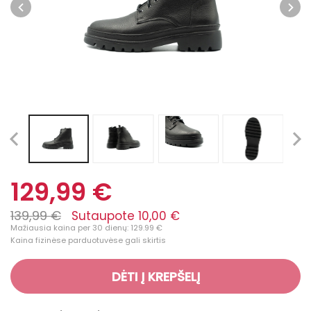
129,99 €
139,99 €
Sutaupote 10,00 €
Mažiausia kaina per 30 dienų: 129.99 €
Kaina fizinėse parduotuvėse gali skirtis
DĖTI Į KREPŠELĮ