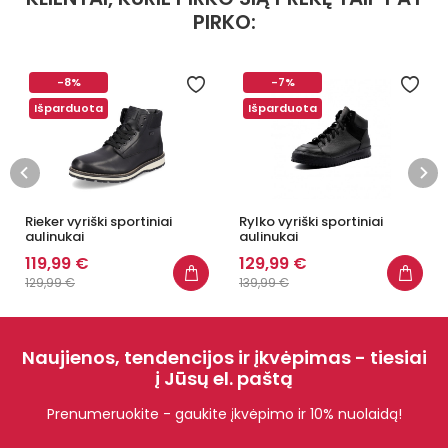
PIRKO:
-8%
-7%
Išparduota
Išparduota
Rieker vyriški sportiniai
Rylko vyriški sportiniai
aulinukai
aulinukai
119,99 €
129,99 €
129,99 €
139,99 €
Naujienos, tendencijos ir įkvėpimas - tiesiai
į Jūsų el. paštą
Prenumeruokite - gaukite įkvėpimo ir 10% nuolaidą!