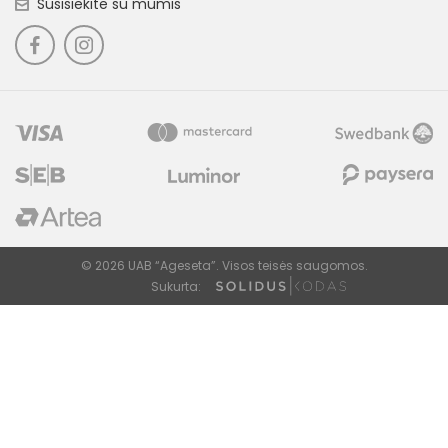
Susisiekite su mumis
© 2026 UAB “Ageseta”. Visos teisės saugomos.
Sukurta: