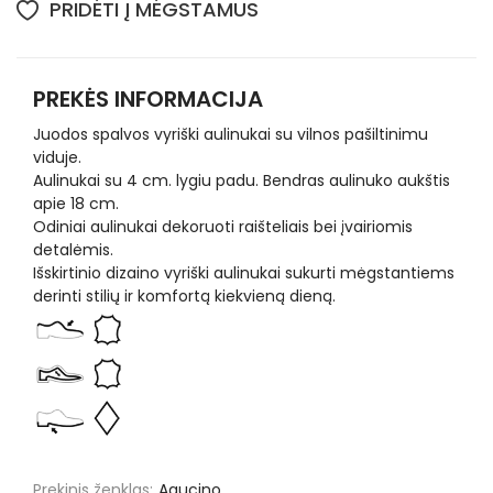
PRIDĖTI Į MĖGSTAMUS
PREKĖS INFORMACIJA
Juodos spalvos vyriški aulinukai su vilnos pašiltinimu
viduje.
Aulinukai su 4 cm. lygiu padu. Bendras aulinuko aukštis
apie 18 cm.
Odiniai aulinukai dekoruoti raišteliais bei įvairiomis
detalėmis.
Išskirtinio dizaino vyriški aulinukai sukurti mėgstantiems
derinti stilių ir komfortą kiekvieną dieną.
Prekinis ženklas:
Agucino