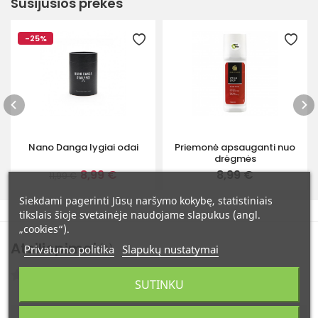
Susijusios prekės
-25%
Nano Danga lygiai odai
Priemonė apsauganti nuo
drėgmės
8,99 €
8,99 €
11,99 €
Siekdami pagerinti Jūsų naršymo kokybę, statistiniais
tikslais šioje svetainėje naudojame slapukus (angl.
„cookies“).
Atsiliepimai
Privatumo politika
Slapukų nustatymai
(0)
Atsiliepimų: 0
SUTINKU