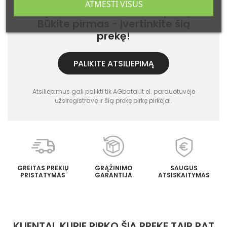
ATMESTI VISUS
Ši prekė dar neturi atsiliepimų.
Būkite pirmas - įvertinkite šią
prekę!
PALIKITE ATSILIEPIMĄ
Atsiliepimus gali palikti tik AGbatai.lt el. parduotuvėje
užsiregistravę ir šią prekę pirkę pirkėjai.
GREITAS PREKIŲ
GRĄŽINIMO
SAUGUS
PRISTATYMAS
GARANTIJA
ATSISKAITYMAS
KLIENTAI, KURIE PIRKO ŠIĄ PREKĘ TAIP PAT