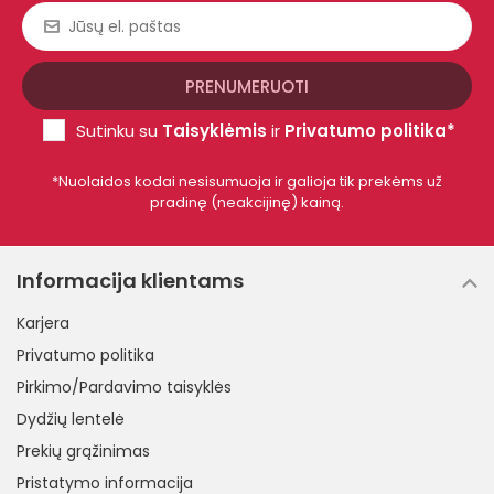
Sutinku su
Taisyklėmis
ir
Privatumo politika*
*Nuolaidos kodai nesisumuoja ir galioja tik prekėms už
pradinę (neakcijinę) kainą.
Informacija klientams
Karjera
Privatumo politika
Pirkimo/Pardavimo taisyklės
Dydžių lentelė
Prekių grąžinimas
Pristatymo informacija