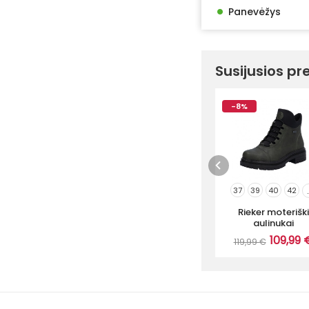
•
Panevėžys
Susijusios pr
-8%
37
39
40
42
.
Rieker moteriški
aulinukai
109,99 
119,99 €