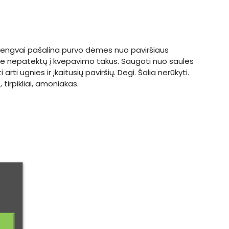
 lengvai pašalina purvo dėmes nuo paviršiaus
nė nepatektų į kvėpavimo takus. Saugoti nuo saulės
i ugnies ir įkaitusių paviršių. Degi. Šalia nerūkyti.
irpikliai, amoniakas.