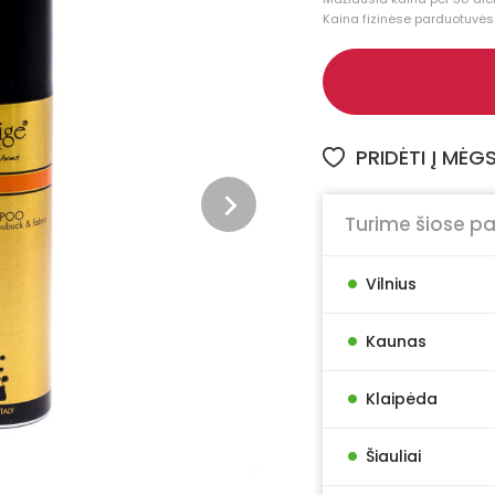
Kaina fizinėse parduotuvėse
PRIDĖTI Į MĖ
Turime šiose p
•
Vilnius
•
Kaunas
•
Klaipėda
•
Šiauliai