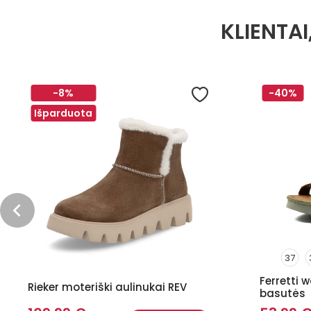
KLIENTAI
-8%
-40%
Išparduota
37
Ferretti 
Rieker moteriški aulinukai REV
basutės