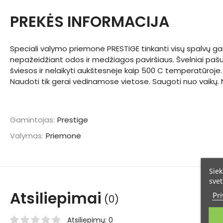
PREKĖS INFORMACIJA
Speciali valymo priemonė PRESTIGE tinkanti visų spalvų g
nepažeidžiant odos ir medžiagos paviršiaus. Švelniai pa
šviesos ir nelaikyti aukštesnėje kaip 500 C temperatūroje. I
Naudoti tik gerai vėdinamose vietose. Saugoti nuo vaikų. N
Gamintojas:
Prestige
Valymas:
Priemonė
Siek
svet
Atsiliepimai
Pri
(0)
Atsiliepimų: 0