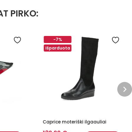
AT PIRKO:
-7%
Išparduota
Caprice moteriški ilgaauliai