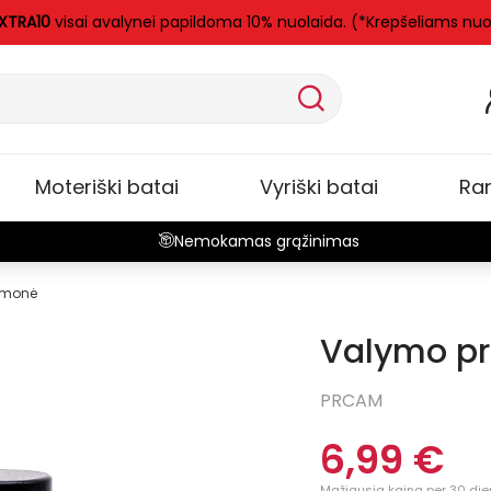
XTRA10
visai avalynei papildoma 10% nuolaida. (*Krepšeliams nuo
Moteriški batai
Vyriški batai
Ra
Nemokamas grąžinimas
emonė
Valymo p
PRCAM
6,99 €
Mažiausia kaina per 30 die