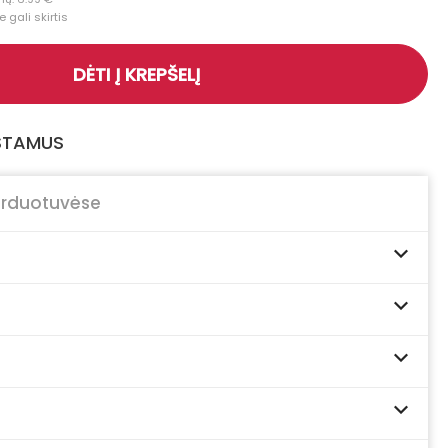
 gali skirtis
DĖTI Į KREPŠELĮ
GSTAMUS
arduotuvėse