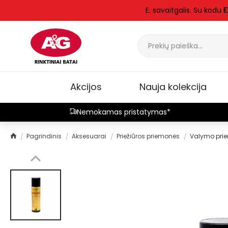
E. savaitgalis. Su kodu
E
Akcijos
Nauja kolekcija
Nemokamas pristatymas*
Pagrindinis
Aksesuarai
Priežiūros priemonės
Valymo pri