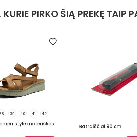
, KURIE PIRKO ŠIĄ PREKĘ TAIP P
38
39
40
41
42
women style moteriškos
Batraiščiai 90 cm