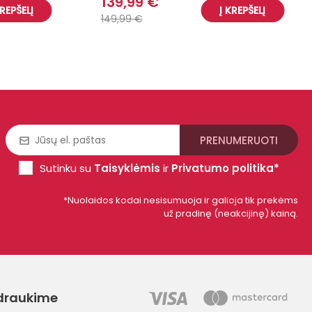
139,99 €
KREPŠELĮ
Į KREPŠELĮ
149,99 €
Sutinku su
Taisyklėmis
ir
Privatumo politika*
*Nuolaidos kodai nesisumuoja ir galioja tik prekėms
už pradinę (neakcijinę) kainą.
draukime