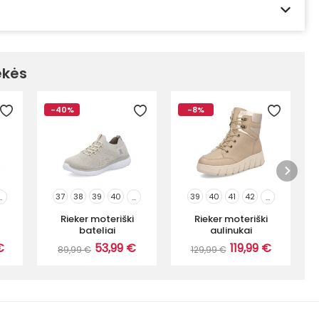
ekės
-40%
-8%
37
38
39
40
39
40
41
42
..
...
...
Rieker moteriški
Rieker moteriški
R
bateliai
aulinukai
€
53,99 €
119,99 €
89,99 €
129,99 €