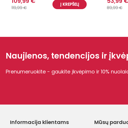
109,99 €
53,99 
Į KREPŠELĮ
119,99 €
89,99 €
Naujienos, tendencijos ir įkvėp
Prenumeruokite - gaukite įkvėpimo ir 10% nuolai
Informacija klientams
Mūsų pardu