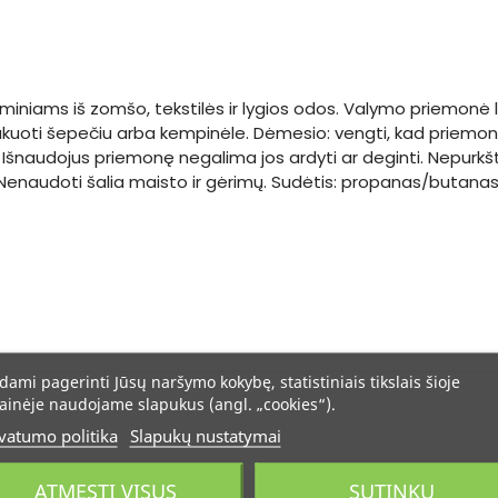
aminiams iš zomšo, tekstilės ir lygios odos. Valymo priemonė
šukuoti šepečiu arba kempinėle. Dėmesio: vengti, kad priemo
šnaudojus priemonę negalima jos ardyti ar deginti. Nepurkšti art
enaudoti šalia maisto ir gėrimų. Sudėtis: propanas/butanas, t
dami pagerinti Jūsų naršymo kokybę, statistiniais tikslais šioje
ainėje naudojame slapukus (angl. „cookies“).
vatumo politika
Slapukų nustatymai
ATMESTI VISUS
SUTINKU