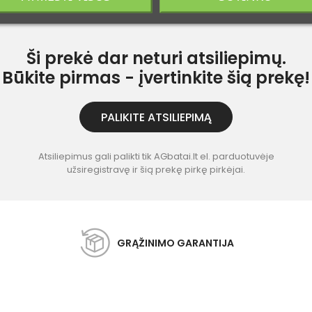
Ši prekė dar neturi atsiliepimų.
Būkite pirmas - įvertinkite šią prekę!
PALIKITE ATSILIEPIMĄ
Atsiliepimus gali palikti tik AGbatai.lt el. parduotuvėje
užsiregistravę ir šią prekę pirkę pirkėjai.
GRĄŽINIMO GARANTIJA