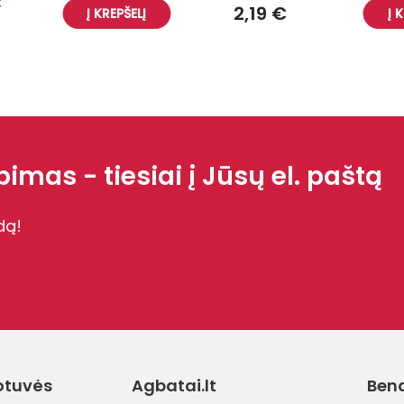
€
2,19 €
Į KREPŠELĮ
Į 
imas - tiesiai į Jūsų el. paštą
dą!
otuvės
Agbatai.lt
Ben