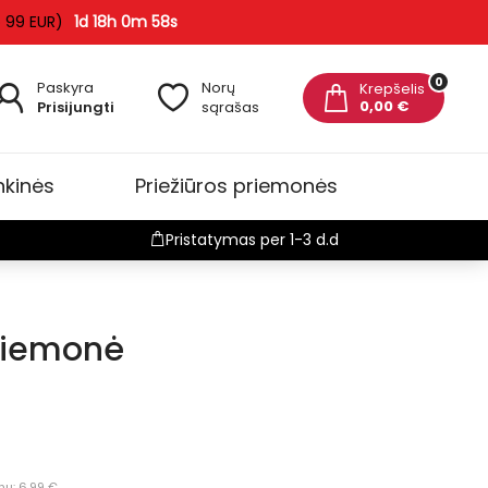
 99 EUR)
1d 18h 0m 57s
0
Paskyra
Norų
Krepšelis
0,00 €
Prisijungti
sąrašas
nkinės
Priežiūros priemonės
Pristatymas per 1-3 d.d
riemonė
nų: 6.99 €