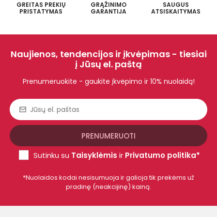
GREITAS PREKIŲ
GRĄŽINIMO
SAUGUS
PRISTATYMAS
GARANTIJA
ATSISKAITYMAS
Naujienos, tendencijos ir įkvėpimas - tiesiai
į Jūsų el. paštą
Prenumeruokite - gaukite įkvėpimo ir 10% nuolaidą!
Sutinku su
Taisyklėmis
ir
Privatumo politika*
*Nuolaidos kodai nesisumuoja ir galioja tik prekėms už
pradinę (neakcijinę) kainą.