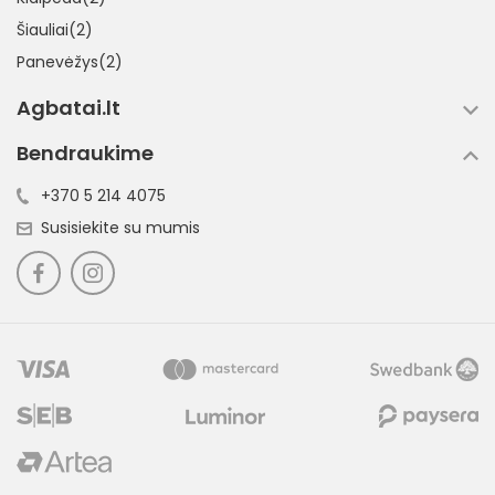
Šiauliai(2)
Panevėžys(2)
Agbatai.lt
Bendraukime
+370 5 214 4075
Susisiekite su mumis