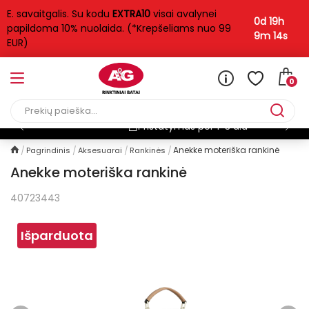
E. savaitgalis. Su kodu
EXTRA10
visai avalynei
0d 19h
papildoma 10% nuolaida. (*Krepšeliams nuo 99
9m 13s
EUR)
0
Pristatymas per 1-3 d.d
Anekke moteriška rankinė
Pagrindinis
Aksesuarai
Rankinės
Anekke moteriška rankinė
40723443
Išparduota