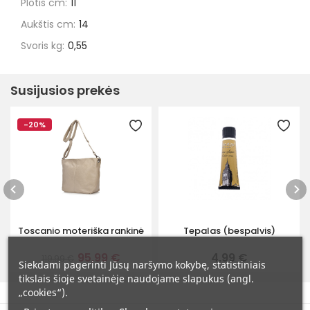
Plotis cm:
11
Aukštis cm:
14
Svoris kg:
0,55
Susijusios prekės
-20%
Toscanio moteriška rankinė
Tepalas (bespalvis)
95,99 €
4,99 €
119,99 €
Siekdami pagerinti Jūsų naršymo kokybę, statistiniais
tikslais šioje svetainėje naudojame slapukus (angl.
„cookies“).