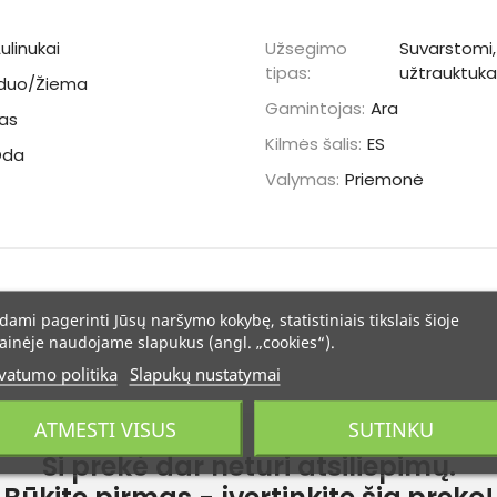
ulinukai
Užsegimo
Suvarstomi,
tipas:
užtrauktuk
duo/Žiema
Gamintojas:
Ara
cas
Kilmės šalis:
ES
Oda
Valymas:
Priemonė
dami pagerinti Jūsų naršymo kokybę, statistiniais tikslais šioje
ainėje naudojame slapukus (angl. „cookies“).
vatumo politika
Slapukų nustatymai
ATMESTI VISUS
SUTINKU
Ši prekė dar neturi atsiliepimų.