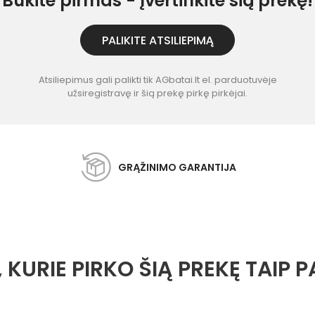
Būkite pirmas - įvertinkite šią prekę!
PALIKITE ATSILIEPIMĄ
Atsiliepimus gali palikti tik AGbatai.lt el. parduotuvėje
užsiregistravę ir šią prekę pirkę pirkėjai.
GRĄŽINIMO GARANTIJA
, KURIE PIRKO ŠIĄ PREKĘ TAIP P