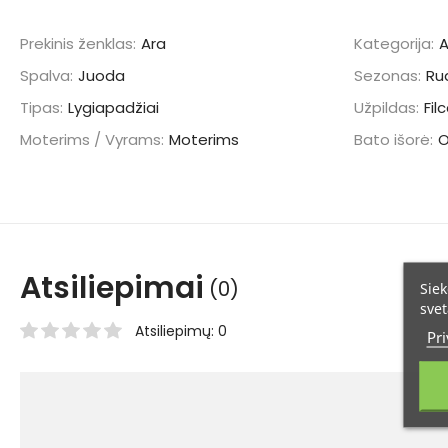
Prekinis ženklas:
Ara
Kategorija:
A
Spalva:
Juoda
Sezonas:
Ru
Tipas:
Lygiapadžiai
Užpildas:
Fil
Moterims / Vyrams:
Moterims
Bato išorė:
Atsiliepimai
(0)
Siek
svet
Atsiliepimų: 0
Pri