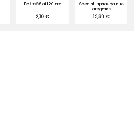
Batraiščiai 120 cm
Speciali apsauga nuo
drėgmės
"
2,19 €
12,99 €