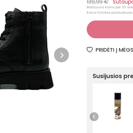
139,99 €
Sutaupo
Mažiausia kaina per 30 die
Kaina fizinėse parduotuvėse
PRIDĖTI Į MĖ
Susijusios pr