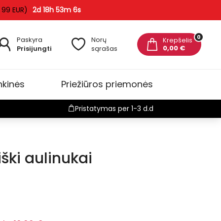
 99 EUR)
2d 18h 53m 5s
0
Paskyra
Norų
Krepšelis
0,00 €
Prisijungti
sąrašas
nkinės
Priežiūros priemonės
Pristatymas per 1-3 d.d
ški aulinukai
duota
-