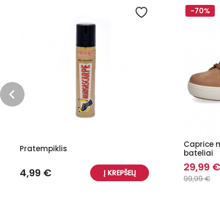
-70%
Caprice m
Pratempiklis
bateliai
29,99 
4,99 €
Į KREPŠELĮ
99,99 €