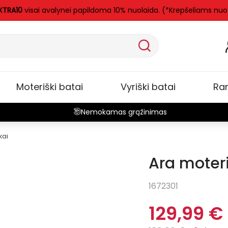
XTRA10
visai avalynei papildoma 10% nuolaida. (*Krepšeliams nuo
Moteriški batai
Vyriški batai
Ra
Nemokamas grąžinimas
kai
Ara moteri
-7%
Išpar
1672301
129,99 €