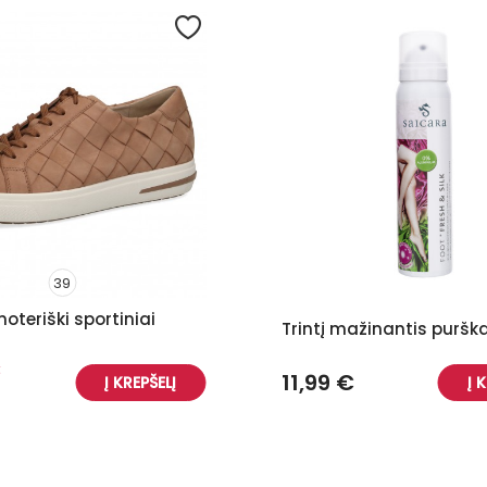
39
oteriški sportiniai
Trintį mažinantis puršk
€
11,99 €
Į KREPŠELĮ
Į 