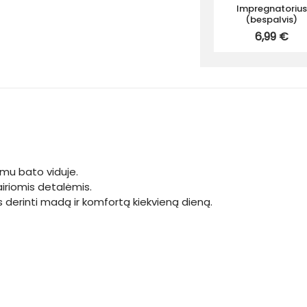
Impregnatorius
(bespalvis)
6,99 €
nimu bato viduje.
airiomis detalėmis.
s derinti madą ir komfortą kiekvieną dieną.