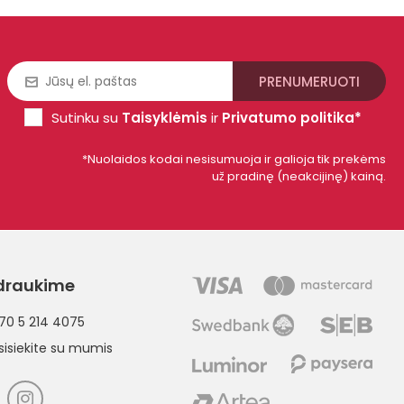
Sutinku su
Taisyklėmis
ir
Privatumo politika*
*Nuolaidos kodai nesisumuoja ir galioja tik prekėms
už pradinę (neakcijinę) kainą.
draukime
70 5 214 4075
sisiekite su mumis