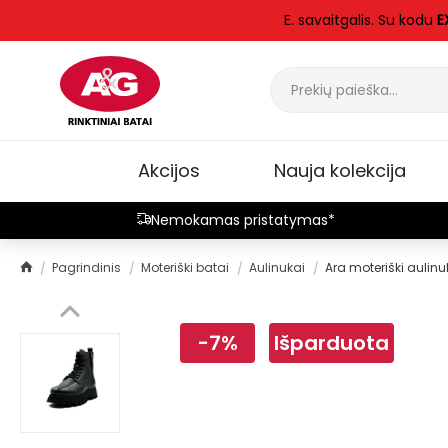
E. savaitgalis. Su kodu
E
Akcijos
Nauja kolekcija
Nemokamas pristatymas*
Pagrindinis
Moteriški batai
Aulinukai
Ara moteriški aulinu
-7%
Išparduota