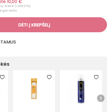
te 10,00 €
nų: 41.99 € (+209.57%)
 gali skirtis
DĖTI Į KREPŠELĮ
GSTAMUS
ekės