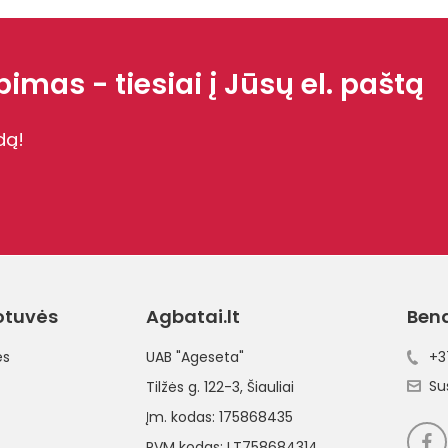
imas - tiesiai į Jūsų el. paštą
dą!
otuvės
Agbatai.lt
Ben
ės
UAB "Ageseta"
+3
Su
Tilžės g. 122-3
, Šiauliai
Įm. kodas: 175868435
PVM kodas: LT758684314