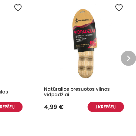
Natūralios presuotos vilnos
alas
vidpadžiai
4,99 €
KREPŠELĮ
Į KREPŠELĮ