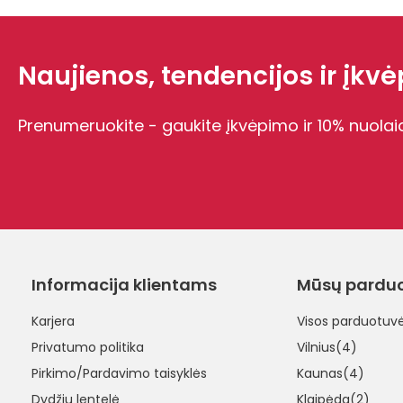
Naujienos, tendencijos ir įkvėp
Prenumeruokite - gaukite įkvėpimo ir 10% nuolai
Informacija klientams
Mūsų pardu
Karjera
Visos parduotuv
Privatumo politika
Vilnius(4)
Pirkimo/Pardavimo taisyklės
Kaunas(4)
Dydžių lentelė
Klaipėda(2)