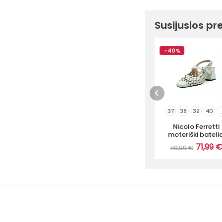
Susijusios pr
-40%
37
38
39
40
.
Nicolo Ferretti
moteriški batelia
71,99 
119,99 €