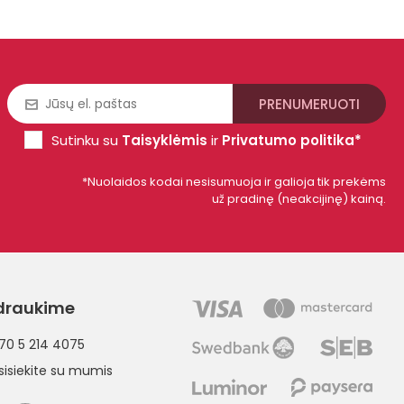
Sutinku su
Taisyklėmis
ir
Privatumo politika*
*Nuolaidos kodai nesisumuoja ir galioja tik prekėms
už pradinę (neakcijinę) kainą.
draukime
70 5 214 4075
sisiekite su mumis