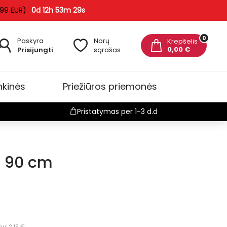
 99 EUR)
0d 12h 53m 28s
0
Paskyra
Norų
Krepšelis
0,00 €
Prisijungti
sąrašas
nkinės
Priežiūros priemonės
Pristatymas per 1-3 d.d
i 90 cm
ų: 2.19 €