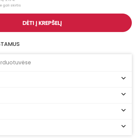
 gali skirtis
DĖTI Į KREPŠELĮ
GSTAMUS
arduotuvėse