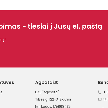
imas - tiesiai į Jūsų el. paštą
dą!
otuvės
Agbatai.lt
Ben
ės
UAB "Ageseta"
+3
Su
Tilžės g. 122-3
, Šiauliai
Įm. kodas: 175868435