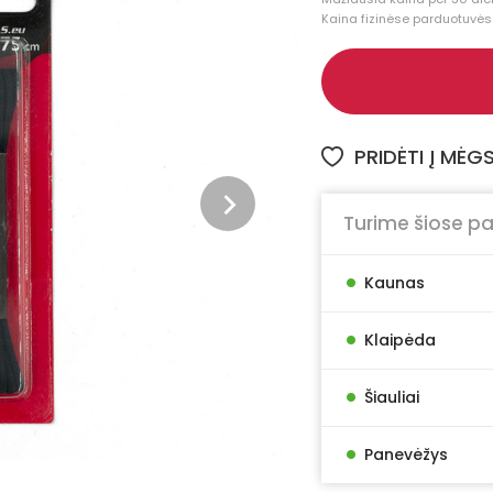
Kaina fizinėse parduotuvėse
PRIDĖTI Į MĖ
Turime šiose p
•
Kaunas
•
Klaipėda
•
Šiauliai
•
Panevėžys