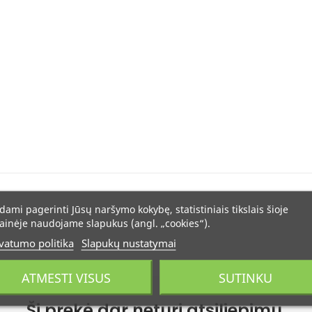
dami pagerinti Jūsų naršymo kokybę, statistiniais tikslais šioje
ainėje naudojame slapukus (angl. „cookies“).
vatumo politika
Slapukų nustatymai
ATMESTI VISUS
SUTINKU
Ši prekė dar neturi atsiliepimų.