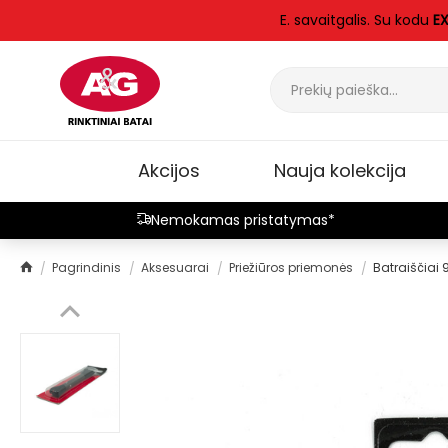
E. savaitgalis. Su kodu
E
Akcijos
Nauja kolekcija
Nemokamas pristatymas*
Pagrindinis
Aksesuarai
Priežiūros priemonės
Batraiščiai