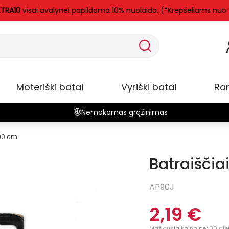
XTRA10
visai avalynei papildoma 10% nuolaida. (*Krepšeliams nuo
Moteriški batai
Vyriški batai
Ra
Nemokamas grąžinimas
 90 cm
Batraiščia
AP90J
2,19 €
Mažiausia kaina per 30 dien