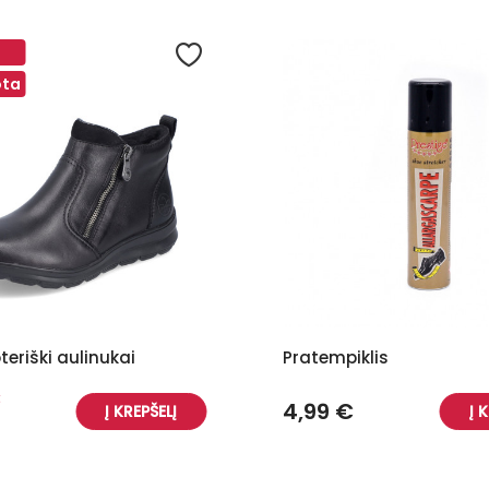
ota
teriški aulinukai
Pratempiklis
€
4,99 €
Į KREPŠELĮ
Į 