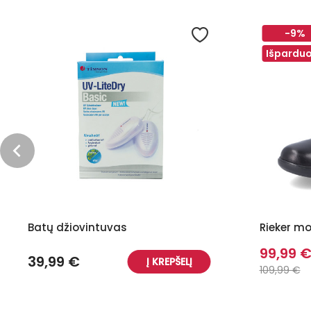
-9%
Išpardu
Batų džiovintuvas
Rieker mo
99,99 
39,99 €
Į KREPŠELĮ
109,99 €