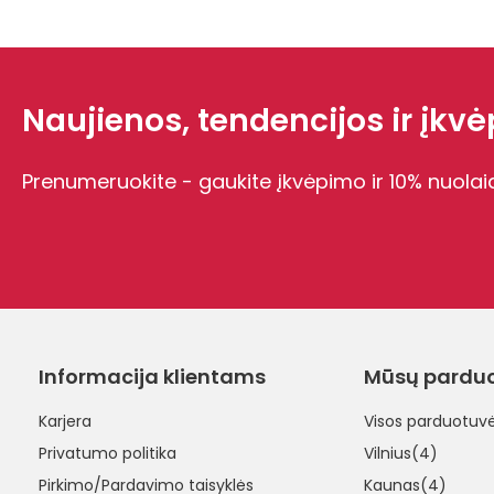
Naujienos, tendencijos ir įkvėp
Prenumeruokite - gaukite įkvėpimo ir 10% nuolai
Informacija klientams
Mūsų pardu
Karjera
Visos parduotuv
Privatumo politika
Vilnius(4)
Pirkimo/Pardavimo taisyklės
Kaunas(4)