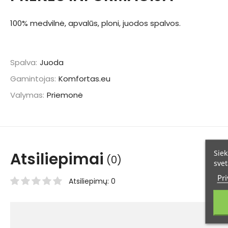
100% medvilnė, apvalūs, ploni, juodos spalvos.
Spalva:
Juoda
Gamintojas:
Komfortas.eu
Valymas:
Priemonė
Siek
Atsiliepimai
(0)
svet
Pri
Atsiliepimų: 0