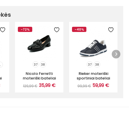
ekės
-72%
-40%
37
38
37
38
..
Nicolo Ferretti
Rieker moteriški
i
moteriški bateliai
sportiniai bateliai
€
35,99 €
59,99 €
129,99 €
99,99 €