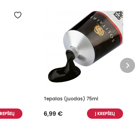
Tepalas (juodas) 75ml
6,99 €
KREPŠELĮ
Į KREPŠELĮ