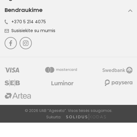
Bendraukime
+370 5 214 4075
Susisiekite su mumis
© 2026 UAB “Ageseta”. Visos teisės saugomos.
Sukurta: