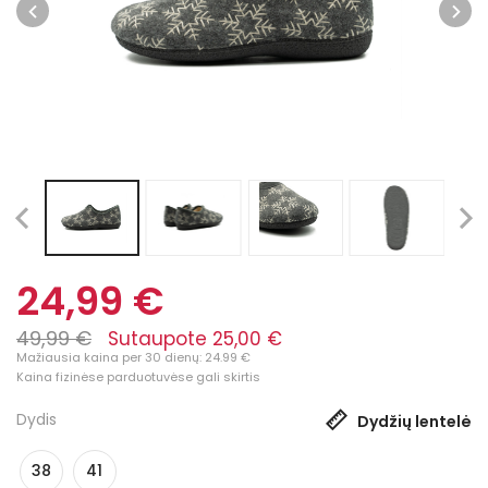
24,99 €
49,99 €
Sutaupote 25,00 €
Mažiausia kaina per 30 dienų: 24.99 €
Kaina fizinėse parduotuvėse gali skirtis
Dydis
Dydžių lentelė
38
41