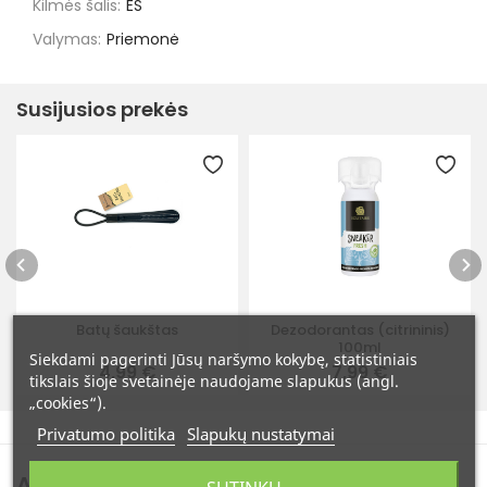
Kilmės šalis:
ES
Valymas:
Priemonė
Susijusios prekės
Batų šaukštas
Dezodorantas (citrininis)
100ml
Siekdami pagerinti Jūsų naršymo kokybę, statistiniais
4,99 €
7,99 €
tikslais šioje svetainėje naudojame slapukus (angl.
„cookies“).
Privatumo politika
Slapukų nustatymai
Atsiliepimai
(0)