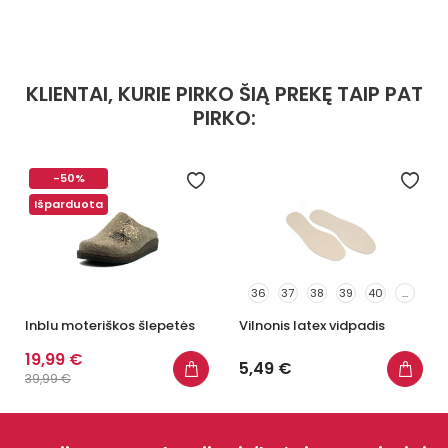
KLIENTAI, KURIE PIRKO ŠIĄ PREKĘ TAIP PAT
PIRKO:
-50%
Išparduota
36
37
38
39
40
...
Inblu moteriškos šlepetės
Vilnonis latex vidpadis
19,99 €
5,49 €
39,99 €