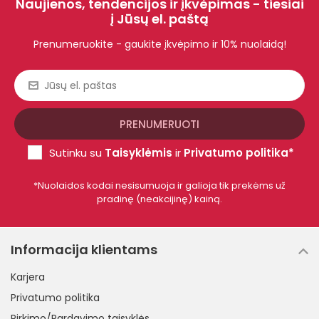
Naujienos, tendencijos ir įkvėpimas - tiesiai
į Jūsų el. paštą
Prenumeruokite - gaukite įkvėpimo ir 10% nuolaidą!
Sutinku su
Taisyklėmis
ir
Privatumo politika*
*Nuolaidos kodai nesisumuoja ir galioja tik prekėms už
pradinę (neakcijinę) kainą.
Informacija klientams
Karjera
Privatumo politika
Pirkimo/Pardavimo taisyklės