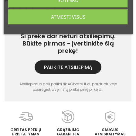
SUTINKU
Atsiliepimų: 0
ATMESTI VISUS
Ši prekė dar neturi atsiliepimų.
Būkite pirmas - įvertinkite šią
prekę!
PALIKITE ATSILIEPIMĄ
Atsiliepimus gali palikti tik AGbatai.lt el. parduotuvėje
užsiregistravę ir šią prekę pirkę pirkėjai.
GREITAS PREKIŲ
GRĄŽINIMO
SAUGUS
PRISTATYMAS
GARANTIJA
ATSISKAITYMAS