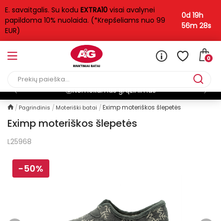
E. savaitgalis. Su kodu
EXTRA10
visai avalynei
0d 19h
papildoma 10% nuolaida. (*Krepšeliams nuo 99
56m 28s
EUR)
0
Nemokamas grąžinimas
Eximp moteriškos šlepetės
Pagrindinis
Moteriški batai
Eximp moteriškos šlepetės
L25968
-50%