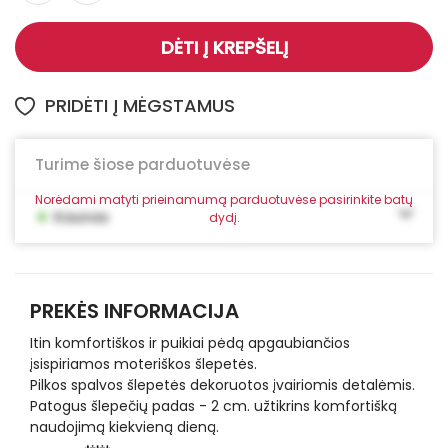
DĖTI Į KREPŠELĮ
PRIDĖTI Į MĖGSTAMUS
Turime šiose parduotuvėse
Norėdami matyti prieinamumą parduotuvėse pasirinkite batų
•
Kaunas
dydį.
PREKĖS INFORMACIJA
Itin komfortiškos ir puikiai pėdą apgaubiančios
įsispiriamos moteriškos šlepetės.
Pilkos spalvos šlepetės dekoruotos įvairiomis detalėmis.
Patogus šlepečių padas - 2 cm. užtikrins komfortišką
naudojimą kiekvieną dieną.