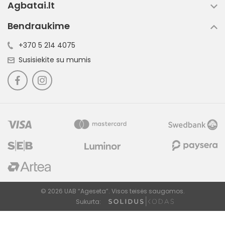
Agbatai.lt
Bendraukime
+370 5 214 4075
Susisiekite su mumis
© 2026 UAB “Ageseta”. Visos teisės saugomos.
Sukurta: