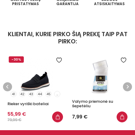
PRISTATYMAS
GARANTIJA
ATSISKAITYMAS
KLIENTAI, KURIE PIRKO ŠIĄ PREKĘ TAIP PAT
PIRKO:
-30%
41
42
43
44
45
...
Valymo priemonė su
Rieker vyriški bateliai
šepetėliu
55,99 €
7,99 €
79,99 €