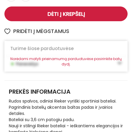
DĖTI Į KREPŠELĮ
PRIDĖTI Į MĖGSTAMUS
Turime šiose parduotuvėse
Norėdami matyti prieinamumą parduotuvėse pasirinkite batų
•
Panevėžys
dydį.
PREKĖS INFORMACIJA
Rudos spalvos, odiniai Rieker vyriški sportiniai bateliai.
Pagrindinis batelių akcentas baltas padas ir įvairios
detalės.
Bateliai su 3,6 cm patogiu padu.
Nauji ir stilingi Rieker bateliai - ieškantiems elegancijos ir