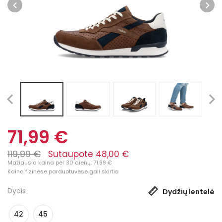
71,99 €
119,99 €
Sutaupote 48,00 €
Mažiausia kaina per 30 dienų: 71.99 €
Kaina fizinėse parduotuvėse gali skirtis
Dydis
Dydžių lentelė
42
45