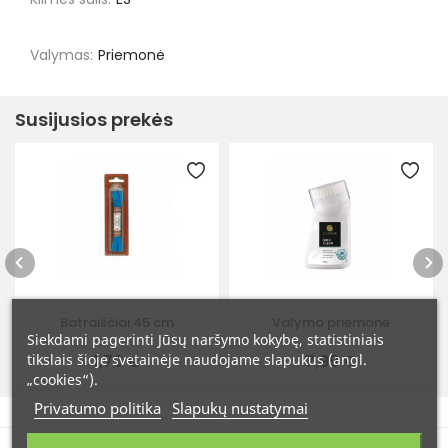
Valymas:
Priemonė
Susijusios prekės
Batraiščiai 45 cm
Valymo priemonė
Siekdami pagerinti Jūsų naršymo kokybę, statistiniais
tikslais šioje svetainėje naudojame slapukus (angl.
1,79 €
7,99 €
„cookies“).
Privatumo politika
Slapukų nustatymai