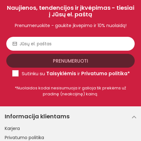
Naujienos, tendencijos ir įkvėpimas - tiesiai
į Jūsų el. paštą
Prenumeruokite - gaukite įkvėpimo ir 10% nuolaidą!
Sutinku su
Taisyklėmis
ir
Privatumo politika*
*Nuolaidos kodai nesisumuoja ir galioja tik prekėms už
pradinę (neakcijinę) kainą.
Informacija klientams
Karjera
Privatumo politika