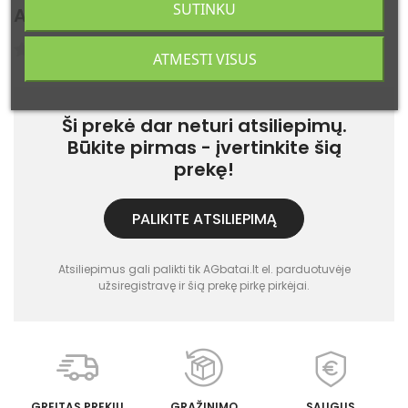
SUTINKU
Atsiliepimai
(0)
Atsiliepimų: 0
ATMESTI VISUS
Ši prekė dar neturi atsiliepimų.
Būkite pirmas - įvertinkite šią
prekę!
PALIKITE ATSILIEPIMĄ
Atsiliepimus gali palikti tik AGbatai.lt el. parduotuvėje
užsiregistravę ir šią prekę pirkę pirkėjai.
GREITAS PREKIŲ
GRĄŽINIMO
SAUGUS