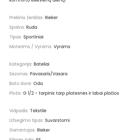
komforto kiekvieną dieną!
Prekinis ženklas:
Rieker
Spalva:
Ruda
Tipas:
Sportiniai
Moterims / Vyrams:
Vyrams
Kategorija:
Bateliai
Sezonas:
Pavasaris/Vasara
Bato išorė:
Oda
Plotis:
G 1/2 - tarpinis tarp platesnės ir labai plačios
Vidpadis:
Tekstilė
Užsegimo tipas:
Suvarstomi
Gamintojas:
Rieker
Kilmės šalis:
ES