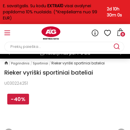
E. savaitgalis. Su kodu
EXTRA10
visai avalynei
2d 10h
papildoma 10% nuolaida. (*Krepšeliams nuo 99
30m 0s
EUR)
0
Pristatymas per 1-3 d.d
Rieker vyriški sportiniai bateliai
Pagrindinis
Sportiniai
Rieker vyriški sportiniai bateliai
U030224251
-40%