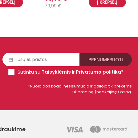
KREPŠELĮ
Į KREPŠELĮ
79,99 €
Sutinku su
Taisyklėmis
ir
Privatumo politika*
*Nuolaidos kodai nesisumuoja ir galioja tik prekėms
už pradinę (neakcijinę) kainą.
draukime