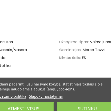
asutės
Užsegimo tipas:
Velcro juos
vasaris/Vasara
Gamintojas:
Marco Tozzi
Oda
Kilmės šalis:
ES
tetika
dami pagerinti Jūsų naršymo kokybę, statistiniais tikslais šioje
ainėje naudojame slapukus (angl. „cookies“).
vatumo politika
Slapukų nustatymai
ATMESTI VISUS
SUTINKU