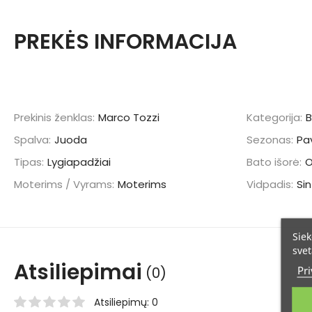
PREKĖS INFORMACIJA
Prekinis ženklas:
Marco Tozzi
Kategorija:
B
Spalva:
Juoda
Sezonas:
Pa
Tipas:
Lygiapadžiai
Bato išorė:
Moterims / Vyrams:
Moterims
Vidpadis:
Sin
Siek
svet
Atsiliepimai
Pri
(0)
Atsiliepimų: 0