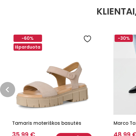
KLIENTAI
-60%
-30%
Išparduota
Tamaris moteriškos basutės
Marco Toz
35,99 €
48,99 