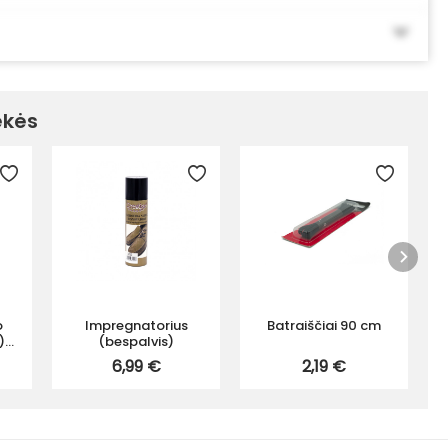
ekės
o
Impregnatorius
Batraiščiai 90 cm
)
(bespalvis)
6,99 €
2,19 €