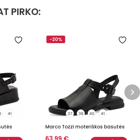
AT PIRKO:
-20%
0
41
37
39
40
41
sutės
Marco Tozzi moteriškos basutės
63,99 €