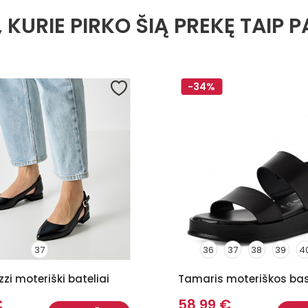
, KURIE PIRKO ŠIĄ PREKĘ TAIP P
-34%
37
36
37
38
39
4
zi moteriški bateliai
Tamaris moteriškos ba
€
58,99 €