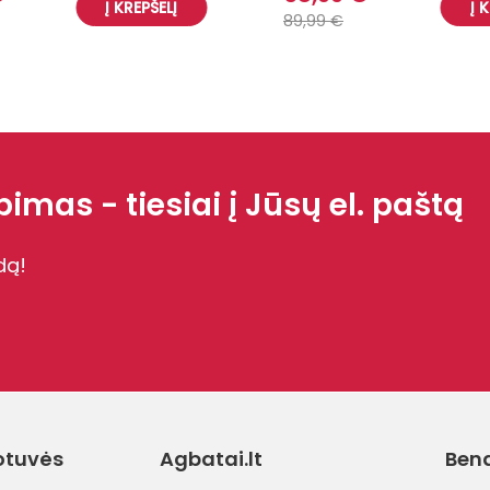
Į KREPŠELĮ
Į 
89,99 €
imas - tiesiai į Jūsų el. paštą
dą!
otuvės
Agbatai.lt
Ben