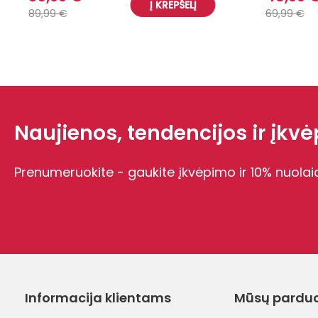
Į KREPŠELĮ
89,99 €
69,99 €
Naujienos, tendencijos ir įkvėp
Prenumeruokite - gaukite įkvėpimo ir 10% nuolai
Informacija klientams
Mūsų pardu