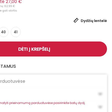
te 27,00 €
nų: 62.99 €
 gali skirtis
Dydžių lentelė
40
41
DĖTI Į KREPŠELĮ
GSTAMUS
arduotuvėse
atyti prieinamumą parduotuvėse pasirinkite batų dydį.