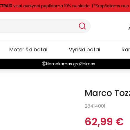
XTRA10
visai avalynei papildoma 10% nuolaida. (*Krepšeliams nuo
Moteriški batai
Vyriški batai
Ra
Nemokamas grąžinimas
Marco Toz
-30%
28414001
62,99 €