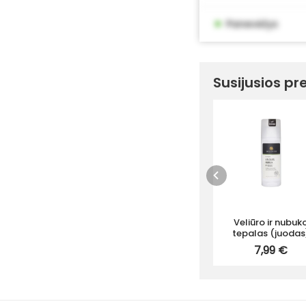
•
Panevėžys
Susijusios pr
Veliūro ir nubuk
tepalas (juodas
75ml
7,99 €