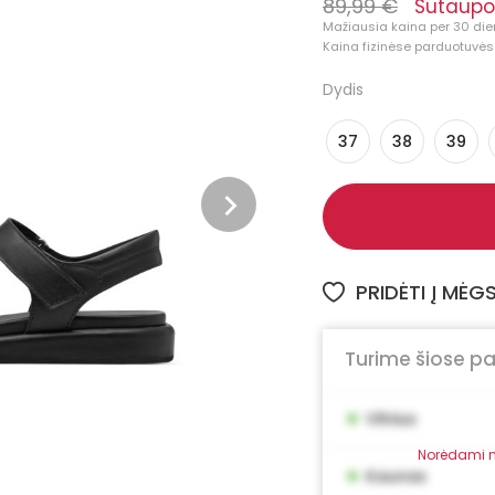
89,99 €
Sutaupo
Mažiausia kaina per 30 die
Kaina fizinėse parduotuvėse
Dydis
37
38
39
PRIDĖTI Į MĖ
Turime šiose p
•
Vilnius
Norėdami m
•
Kaunas