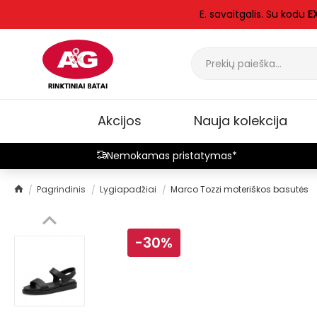
E. savaitgalis. Su kodu
E
Akcijos
Nauja kolekcija
Nemokamas pristatymas*
Pagrindinis
Lygiapadžiai
Marco Tozzi moteriškos basutės
-30%