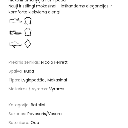
Mokasinai su lygiu 1 cm padu.
Nauji ir stilingi mokasinai - ieškantiems elegancijos ir
komforto kiekvieną dieną!
Prekinis ženklas:
Nicolo Ferretti
Spalva:
Ruda
Tipas:
Lygiapadžiai, Mokasinai
Moterims / Vyrams:
Vyrams
Kategorija:
Bateliai
Sezonas:
Pavasaris/Vasara
Bato išorė:
Oda