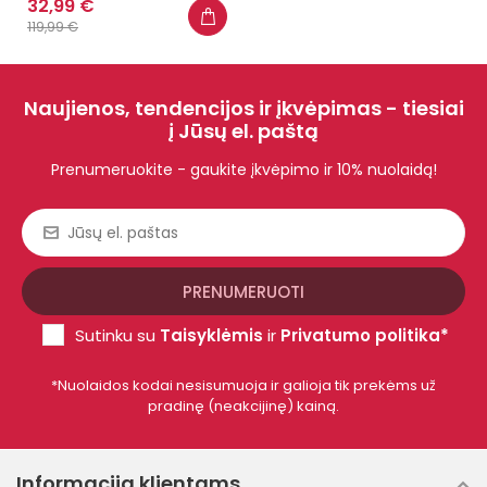
32,99 €
119,99 €
Naujienos, tendencijos ir įkvėpimas - tiesiai
į Jūsų el. paštą
Prenumeruokite - gaukite įkvėpimo ir 10% nuolaidą!
Sutinku su
Taisyklėmis
ir
Privatumo politika*
*Nuolaidos kodai nesisumuoja ir galioja tik prekėms už
pradinę (neakcijinę) kainą.
Informacija klientams