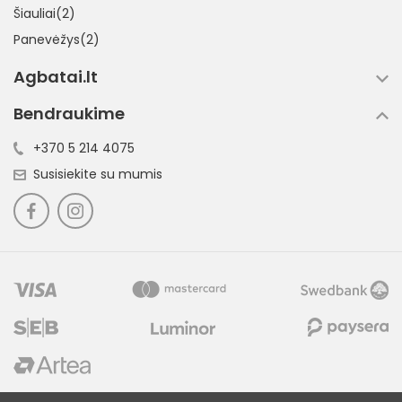
Šiauliai(2)
Panevėžys(2)
Agbatai.lt
Bendraukime
+370 5 214 4075
Susisiekite su mumis