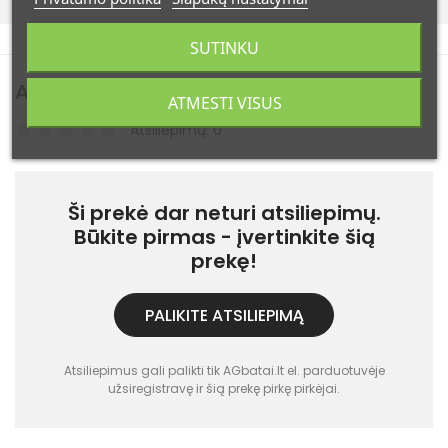
SUTINKU
Atsiliepimai
(0)
ATMESTI VISUS
Atsiliepimų: 0
Ši prekė dar neturi atsiliepimų.
Būkite pirmas - įvertinkite šią
prekę!
PALIKITE ATSILIEPIMĄ
Atsiliepimus gali palikti tik AGbatai.lt el. parduotuvėje
užsiregistravę ir šią prekę pirkę pirkėjai.