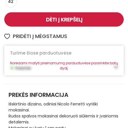
42
DĖTI Į KREPŠELĮ
PRIDĖTI Į MĖGSTAMUS
Turime šiose parduotuvėse
Norėdami matyti prieinamumą parduotuvėse pasirinkite batų
•
Kaunas
dydį.
PREKĖS INFORMACIJA
Išskirtinio dizaino, odiniai Nicolo Ferretti vyriški
mokasinai.
Rudos spalvos mokasinai dekoruoti siūlėmis ir įvairiomis
detalėmis.