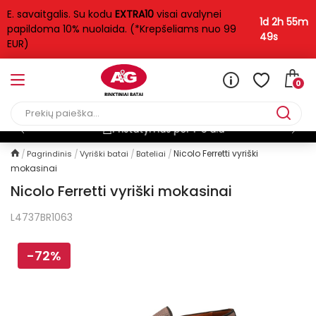
E. savaitgalis. Su kodu
EXTRA10
visai avalynei
1d 2h 55m
papildoma 10% nuolaida. (*Krepšeliams nuo 99
49s
EUR)
0
Pristatymas per 1-3 d.d
N
Nicolo Ferretti vyriški
Pagrindinis
Vyriški batai
Bateliai
mokasinai
Nicolo Ferretti vyriški mokasinai
L4737BR1063
-72%