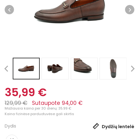
35,99 €
129,99 €
Sutaupote 94,00 €
Mažiausia kaina per 30 dienų: 35.99 €
Kaina fizinėse parduotuvėse gali skirtis
Dydis
Dydžių lentelė