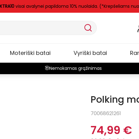
XTRA10
visai avalynei papildoma 10% nuolaida. (*Krepšeliams nu
Moteriški batai
Vyriški batai
Ra
Nemokamas grąžinimas
Polking mo
-25%
70068621261
74,99 €