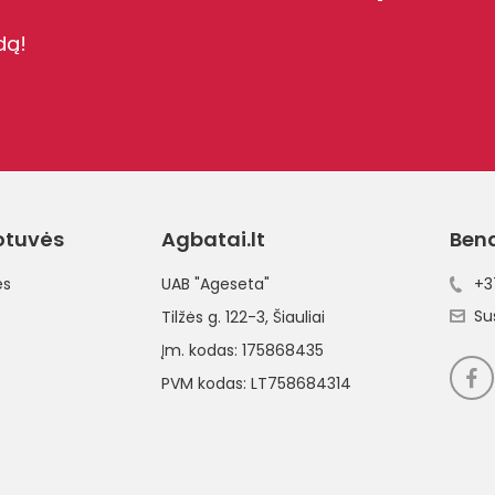
dą!
otuvės
Agbatai.lt
Ben
ės
UAB "Ageseta"
+3
Su
Tilžės g. 122-3
, Šiauliai
Įm. kodas: 175868435
PVM kodas: LT758684314