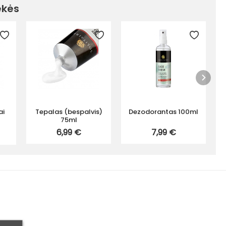
ekės
ai
Tepalas (bespalvis)
Dezodorantas 100ml
75ml
6,99 €
7,99 €