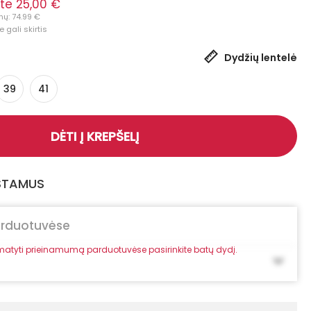
te 25,00 €
nų: 74.99 €
 gali skirtis
Dydžių lentelė
39
41
DĖTI Į KREPŠELĮ
GSTAMUS
arduotuvėse
atyti prieinamumą parduotuvėse pasirinkite batų dydį.