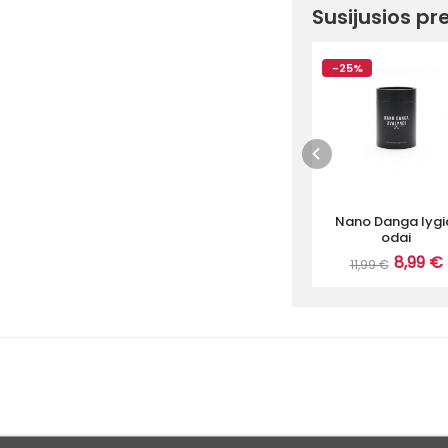
Susijusios pr
-25%
Nano Danga lygi
odai
8,99 €
11,99 €