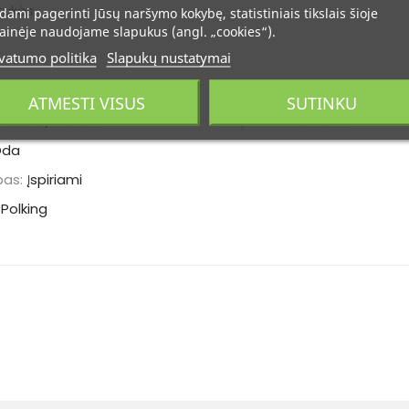
tukės.
dami pagerinti Jūsų naršymo kokybę, statistiniais tikslais šioje
ainėje naudojame slapukus (angl. „cookies“).
vatumo politika
Slapukų nustatymai
ATMESTI VISUS
SUTINKU
vasaris/Vasara
Valymas:
Priemonė
Oda
pas:
Įspiriami
Polking