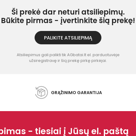
Ši prekė dar neturi atsiliepimų.
Būkite pirmas - įvertinkite šią prekę!
PALIKITE ATSILIEPIMĄ
Atsiliepimus gali palikti tik AGbatai.lt el. parduotuvėje
užsiregistravę ir šią prekę pirkę pirkėjai.
GRĄŽINIMO GARANTIJA
imas - tiesiai į Jūsų el. paštą