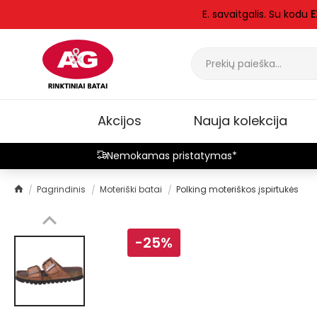
E. savaitgalis. Su kodu
E
Akcijos
Nauja kolekcija
Nemokamas pristatymas*
Pagrindinis
Moteriški batai
Polking moteriškos įspirtukės
-25%