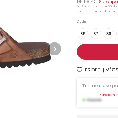
99,99 €
Sutaupo
Mažiausia kaina per 30 die
Kaina fizinėse parduotuvėse
Dydis
36
37
38
PRIDĖTI Į MĖ
Turime šiose p
Norėdami m
•
Kaunas