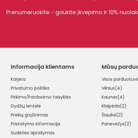
Prenumeruokite - gaukite įkvėpimo ir 10% nuolai
Informacija klientams
Mūsų pardu
Karjera
Visos parduotuv
Privatumo politika
Vilnius(4)
Pirkimo/Pardavimo taisyklės
Kaunas(4)
Dydžių lentelė
Klaipėda(2)
Prekių grąžinimas
Šiauliai(2)
Pristatymo informacija
Panevėžys(2)
Sudėties aprašymas