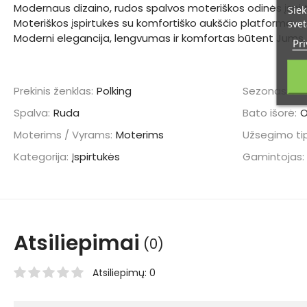
Modernaus dizaino, rudos spalvos moteriškos odinės įspir
Siek
Moteriškos įspirtukės su komfortiško aukščio platforma.
svet
Moderni elegancija, lengvumas ir komfortas būtent Jums.
Pri
Prekinis ženklas:
Polking
Sezonas:
Pa
Spalva:
Ruda
Bato išorė:
Moterims / Vyrams:
Moterims
Užsegimo ti
Kategorija:
Įspirtukės
Gamintojas:
Atsiliepimai
(0)
Atsiliepimų: 0