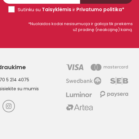
Sutinku su
Taisyklėmis
ir
Privatumo politika*
*Nuolaidos kodai nesisumuoja ir galioja tik prekėms
už pradinę (neakcijinę) kainą.
draukime
70 5 214 4075
sisiekite su mumis