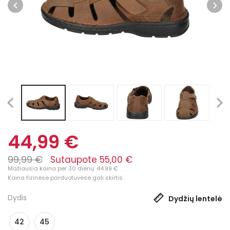
44,99 €
99,99 €
Sutaupote 55,00 €
Mažiausia kaina per 30 dienų: 44.99 €
Kaina fizinėse parduotuvėse gali skirtis
Dydis
Dydžių lentelė
42
45