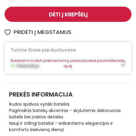
DĖTI Į KREPŠELĮ
PRIDĖTI Į MĖGSTAMUS
Turime šiose parduotuvėse
Norėdami matyti prieinamumą parduotuvėse pasirinkite batų
•
Panevėžys
dydį.
PREKĖS INFORMACIJA
Rudos spalvos vyriški bateliai.
Pagrindinis batelių akcentas - skylutėmis dekoruotas
batelis bei įvairios detalės.
Nauji ir stilingi bateliai - ieškantiems elegancijos ir
komforto kiekvieną dieną!