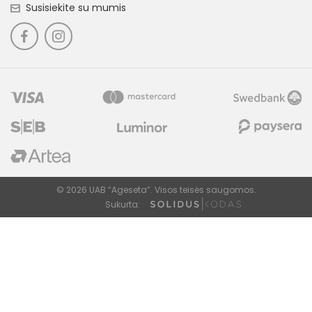
Susisiekite su mumis
© 2026 UAB “Ageseta”. Visos teisės saugomos.
Sukurta: