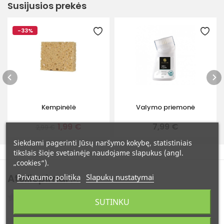
Susijusios prekės
-33%
Kempinėlė
Valymo priemonė
1,99 €
7,99 €
2,99 €
Siekdami pagerinti Jūsų naršymo kokybę, statistiniais
tikslais šioje svetainėje naudojame slapukus (angl.
„cookies“).
Atsiliepimai
Privatumo politika
Slapukų nustatymai
(0)
Atsiliepimų: 0
SUTINKU