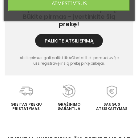
ATMESTI VISUS
Ši prekė dar neturi atsiliepimų.
Būkite pirmas - įvertinkite šią
prekę!
PALIKITE ATSILIEPIMĄ
Atsiliepimus gali palikti tik AGbatai.lt el. parduotuvėje
užsiregistravę ir šią prekę pirkę pirkėjai.
GREITAS PREKIŲ
GRĄŽINIMO
SAUGUS
PRISTATYMAS
GARANTIJA
ATSISKAITYMAS