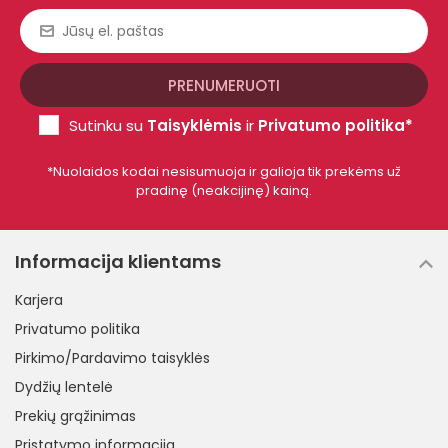
Sutinku su
Taisyklėmis
ir
Privatumo politika*
*Nuolaidos kodai nesisumuoja ir galioja tik prekėms už
pradinę (neakcijinę) kainą.
Informacija klientams
Karjera
Privatumo politika
Pirkimo/Pardavimo taisyklės
Dydžių lentelė
Prekių grąžinimas
Pristatymo informacija