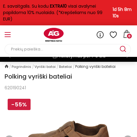
E. savaitgalis. Su kodu
EXTRA10
visai avalynei
1d 5h 8m
papildoma 10% nuolaida. (*Krepšeliams nuo 99
10s
EUR)
0
Nemokamas pristatymas*
Polking vyriški bateliai
Pagrindinis
Vyriški batai
Bateliai
Polking vyriški bateliai
620190241
-55%