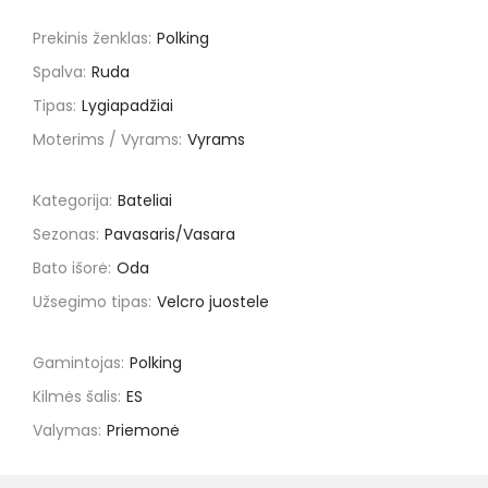
Prekinis ženklas:
Polking
Spalva:
Ruda
Tipas:
Lygiapadžiai
Moterims / Vyrams:
Vyrams
Kategorija:
Bateliai
Sezonas:
Pavasaris/Vasara
Bato išorė:
Oda
Užsegimo tipas:
Velcro juostele
Gamintojas:
Polking
Kilmės šalis:
ES
Valymas:
Priemonė