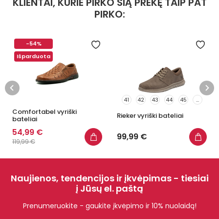
KLIENTAI, KURIE PIRKO ŠIĄ PREKĘ TAIP PAT
PIRKO:
-54%
Išparduota
41
42
43
44
45
...
Comfortabel vyriški
Rieker vyriški bateliai
bateliai
54,99 €
99,99 €
119,99 €
Naujienos, tendencijos ir įkvėpimas - tiesiai
į Jūsų el. paštą
Prenumeruokite - gaukite įkvėpimo ir 10% nuolaidą!