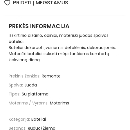
PRIDĖTI Į MĖGSTAMUS
PREKĖS INFORMACIJA
Išskirtinio dizaino, odiniai, moteriški juodos spalvos
bateliai.
Bateliai dekoruoti įvairiomis detalėmis, dekoracijomis.
Moteriški bateliai sukurti mėgstančioms komfortą
kiekvieną dieną.
Prekinis ženklas:
Remonte
Spalva:
Juoda
Tipas:
Su platforma
Moterims / Vyrams:
Moterims
Kategorija:
Bateliai
Sezonas:
Ruduo/Žiema