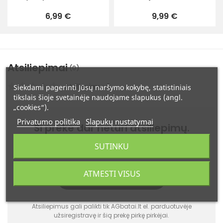
6,99 €
9,99 €
Atsiliepimai
(0)
Atsiliepimų: 0
Siekdami pagerinti Jūsų naršymo kokybę, statistiniais
tikslais šioje svetainėje naudojame slapukus (angl.
„cookies“).
Privatumo politika
Slapukų nustatymai
Ši prekė dar neturi atsiliepimų.
Būkite pirmas - įvertinkite šią
SUTINKU
prekę!
ATMESTI VISUS
PALIKITE ATSILIEPIMĄ
Atsiliepimus gali palikti tik AGbatai.lt el. parduotuvėje
užsiregistravę ir šią prekę pirkę pirkėjai.