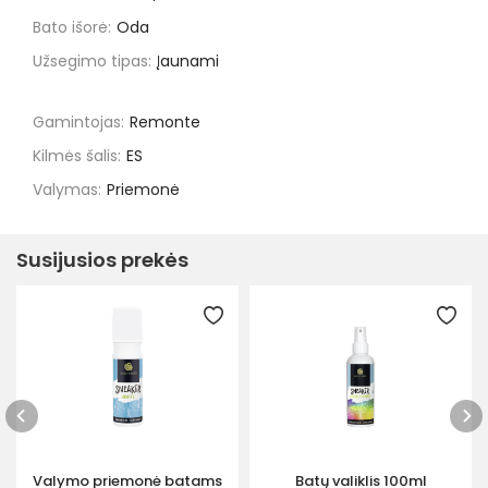
Bato išorė:
Oda
Užsegimo tipas:
Įaunami
Gamintojas:
Remonte
Kilmės šalis:
ES
Valymas:
Priemonė
Susijusios prekės
Valymo priemonė batams
Batų valiklis 100ml