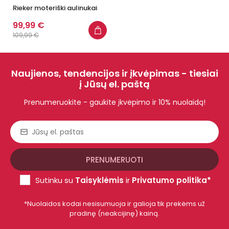
Rieker moteriški aulinukai
99,99 €
109,99 €
Naujienos, tendencijos ir įkvėpimas - tiesiai
į Jūsų el. paštą
Prenumeruokite - gaukite įkvėpimo ir 10% nuolaidą!
Sutinku su
Taisyklėmis
ir
Privatumo politika*
*Nuolaidos kodai nesisumuoja ir galioja tik prekėms už
pradinę (neakcijinę) kainą.