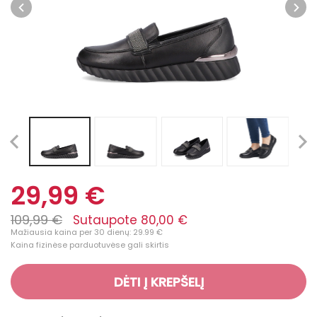
29,99 €
109,99 €
Sutaupote 80,00 €
Mažiausia kaina per 30 dienų: 29.99 €
Kaina fizinėse parduotuvėse gali skirtis
DĖTI Į KREPŠELĮ