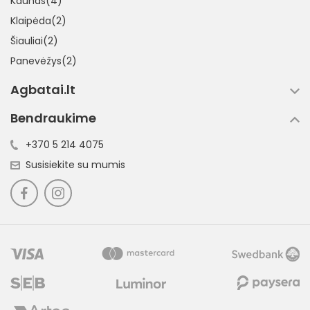
Kaunas(4)
Klaipėda(2)
Šiauliai(2)
Panevėžys(2)
Agbatai.lt
Bendraukime
+370 5 214 4075
Susisiekite su mumis