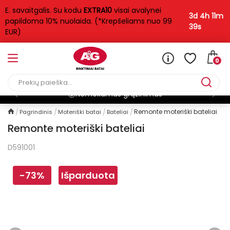
E. savaitgalis. Su kodu
EXTRA10
visai avalynei
3d 4h 11m
papildoma 10% nuolaida. (*Krepšeliams nuo 99
37s
EUR)
0
Nemokamas grąžinimas
Remonte moteriški bateliai
Pagrindinis
Moteriški batai
Bateliai
Remonte moteriški bateliai
D591001
-73%
Išparduota