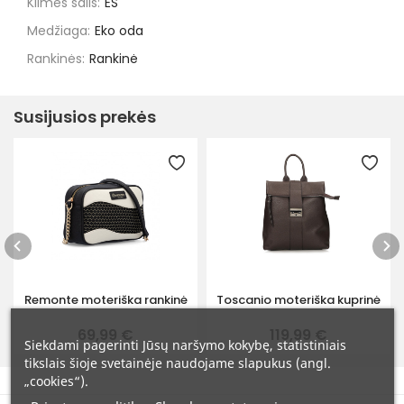
Kilmės šalis:
ES
Medžiaga:
Eko oda
Rankinės:
Rankinė
Susijusios prekės
Remonte moteriška rankinė
Toscanio moteriška kuprinė
69,99 €
119,99 €
Siekdami pagerinti Jūsų naršymo kokybę, statistiniais
tikslais šioje svetainėje naudojame slapukus (angl.
„cookies“).