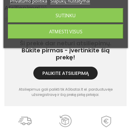
Privatumo politika
Slapukų nustatymai
Atsiliepimai
(0)
SUTINKU
Atsiliepimų: 0
ATMESTI VISUS
Ši prekė dar neturi atsiliepimų.
Būkite pirmas - įvertinkite šią
prekę!
PALIKITE ATSILIEPIMĄ
Atsiliepimus gali palikti tik AGbatai.lt el. parduotuvėje
užsiregistravę ir šią prekę pirkę pirkėjai.