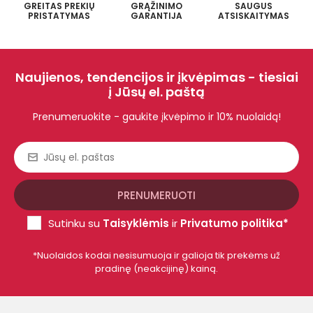
GREITAS PREKIŲ
GRĄŽINIMO
SAUGUS
PRISTATYMAS
GARANTIJA
ATSISKAITYMAS
Naujienos, tendencijos ir įkvėpimas - tiesiai
į Jūsų el. paštą
Prenumeruokite - gaukite įkvėpimo ir 10% nuolaidą!
Sutinku su
Taisyklėmis
ir
Privatumo politika*
*Nuolaidos kodai nesisumuoja ir galioja tik prekėms už
pradinę (neakcijinę) kainą.