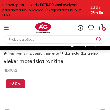
E. savaitgalis. Su kodu
EXTRA10
visai avalynei
2d 2h
papildoma 10% nuolaida. (*Krepšeliams nuo 99
25m 8s
EUR)
0
Nemokamas pristatymas*
Rieker moteriška rankinė
Pagrindinis
Aksesuarai
Rankinės
Rieker moteriška rankinė
H150052
-30%