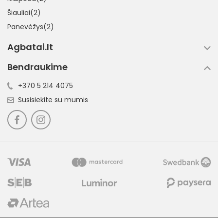
Šiauliai(2)
Panevėžys(2)
Agbatai.lt
Bendraukime
+370 5 214 4075
Susisiekite su mumis