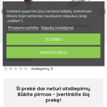
Siekdami pagerinti Jūsų naršymo kokybę, statistiniais
tikslais šioje svetainėje naudojame slapukus (angl.
„cookies“).
Natūralios presuotos vilnos
Batų šaukštas
Privatumo politika
Slapukų nustatymai
vidpadžiai
4,99 €
2,49 €
4,99 €
SUTINKU
ATMESTI VISUS
Atsiliepimai
(0)
Atsiliepimų: 0
Ši prekė dar neturi atsiliepimų.
Būkite pirmas - įvertinkite šią
prekę!