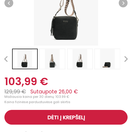
103,99 €
129,99 €
Sutaupote 26,00 €
Mažiausia kaina per 30 dienų: 103.99 €
Kaina fizinėse parduotuvėse gali skirtis
DĖTI Į KREPŠELĮ