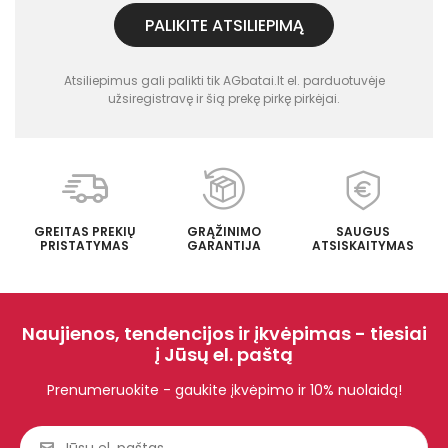
PALIKITE ATSILIEPIMĄ
Atsiliepimus gali palikti tik AGbatai.lt el. parduotuvėje
užsiregistravę ir šią prekę pirkę pirkėjai.
GREITAS PREKIŲ
GRĄŽINIMO
SAUGUS
PRISTATYMAS
GARANTIJA
ATSISKAITYMAS
Naujienos, tendencijos ir įkvėpimas - tiesiai
į Jūsų el. paštą
Prenumeruokite - gaukite įkvėpimo ir 10% nuolaidą!