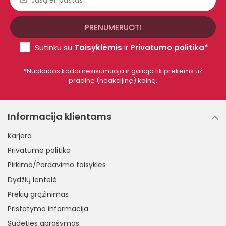
Sutinku su
Taisyklėmis
ir
Privatumo politika*
*Nuolaidos kodai nesisumuoja ir galioja tik prekėms už
pradinę (neakcijinę) kainą.
Informacija klientams
Karjera
Privatumo politika
Pirkimo/Pardavimo taisyklės
Dydžių lentelė
Prekių grąžinimas
Pristatymo informacija
Sudėties aprašymas