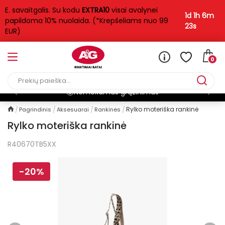
E. savaitgalis. Su kodu
EXTRA10
visai avalynei
1d 1h 6m
papildoma 10% nuolaida. (*Krepšeliams nuo 99
22s
EUR)
0
Pristatymas per 1-3 d.d
Rylko moteriška rankinė
Pagrindinis
Aksesuarai
Rankinės
Rylko moteriška rankinė
R40670TB5XX
-20%