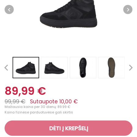
89,99 €
99,99 €
Sutaupote 10,00 €
Mažiausia kaina per 30 dienų: 89.99 €
Kaina fizinėse parduotuvėse gali skirtis
DĖTI Į KREPŠELĮ