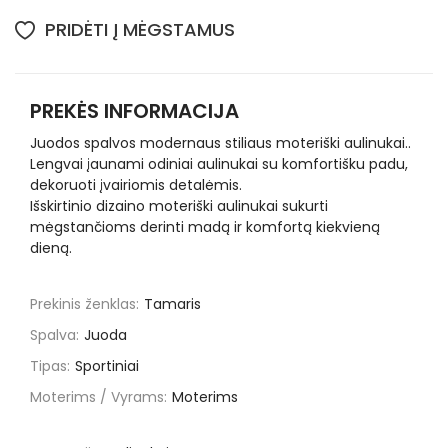
PRIDĖTI Į MĖGSTAMUS
PREKĖS INFORMACIJA
Juodos spalvos modernaus stiliaus moteriški aulinukai..
Lengvai įaunami odiniai aulinukai su komfortišku padu,
dekoruoti įvairiomis detalėmis.
Išskirtinio dizaino moteriški aulinukai sukurti
mėgstančioms derinti madą ir komfortą kiekvieną
dieną.
Prekinis ženklas:
Tamaris
Spalva:
Juoda
Tipas:
Sportiniai
Moterims / Vyrams:
Moterims