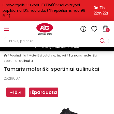
E. savaitgalis. Su kodu
EXTRA10
visai avalynei
0d 21h
papildoma 10% nuolaida. (*Krepšeliams nuo 99
22m 22s
EUR)
0
d.d
Nemokamas pristaty
Tamaris moteriški
Pagrindinis
Moteriški batai
Aulinukai
sportiniai aulinukai
Tamaris moteriški sportiniai aulinukai
25219007
-10%
Išparduota