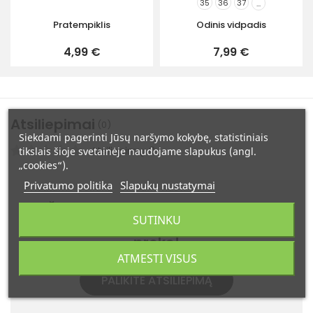
35
36
37
...
Pratempiklis
Odinis vidpadis
4,99 €
7,99 €
Atsiliepimai
(0)
Siekdami pagerinti Jūsų naršymo kokybę, statistiniais
Atsiliepimų: 0
tikslais šioje svetainėje naudojame slapukus (angl.
„cookies“).
Privatumo politika
Slapukų nustatymai
Ši prekė dar neturi atsiliepimų.
SUTINKU
Būkite pirmas - įvertinkite šią
prekę!
ATMESTI VISUS
PALIKITE ATSILIEPIMĄ