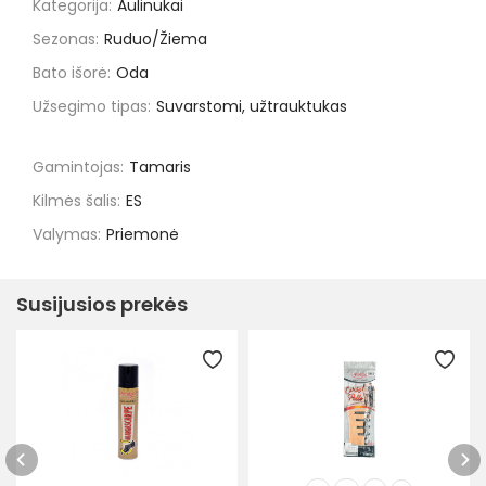
Kategorija:
Aulinukai
Sezonas:
Ruduo/Žiema
Bato išorė:
Oda
Užsegimo tipas:
Suvarstomi, užtrauktukas
Gamintojas:
Tamaris
Kilmės šalis:
ES
Valymas:
Priemonė
Susijusios prekės