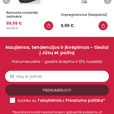
Remonte moteriški
Impregnatorius (bespalvis)
aulinukai
89,99 €
6,99 €
99,99 €
Naujienos, tendencijos ir įkvėpimas - tiesiai
į Jūsų el. paštą
Prenumeruokite - gaukite įkvėpimo ir 10% nuolaidą!
Sutinku su
Taisyklėmis
ir
Privatumo politika*
*Nuolaidos kodai nesisumuoja ir galioja tik prekėms už