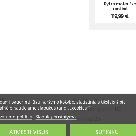
Rylko moterišk
rankinė
119,99 €
ES
Aukštis cm:
20
dami pagerinti Jūsų naršymo kokybę, statistiniais tikslais šioje
ainėje naudojame slapukus (angl. „cookies“).
nkinė
Rankenos ilgis cm:
120
vatumo politika
Slapukų nustatymai
Svoris kg:
0,5
ATMESTI VISUS
SUTINKU