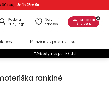
o 99 EUR)
3d 1h 25m 8s
0
Paskyra
Norų
Krepšelis
0,00 €
Prisijungti
sąrašas
nkinės
Priežiūros priemonės
Pristatymas per 1-3 d.d
moteriška rankinė
duota
-2