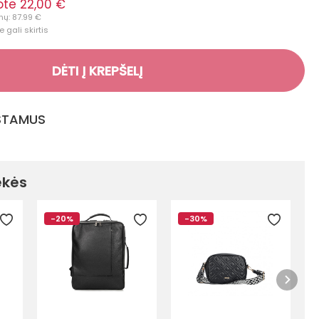
te 22,00 €
nų: 87.99 €
 gali skirtis
DĖTI Į KREPŠELĮ
GSTAMUS
ekės
-20%
-30%