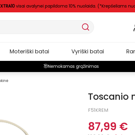
EXTRA10
visai avalynei papildoma 10% nuolaida. (*Krepšeliams nu
Moteriški batai
Vyriški batai
Ra
Nemokamas grąžinimas
nkinė
Toscanio 
-20%
Išpar
F51KREM
87,99 €