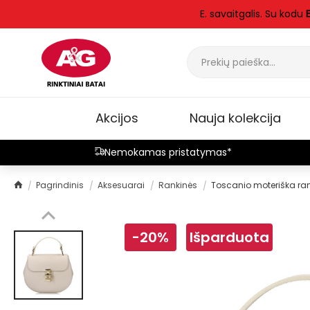
E. savaitgalis. Su kodu
Akcijos
Nauja kolekcija
Nemokamas pristatymas*
Pagrindinis
Aksesuarai
Rankinės
Toscanio moteriška ra
-20%
Išparduota