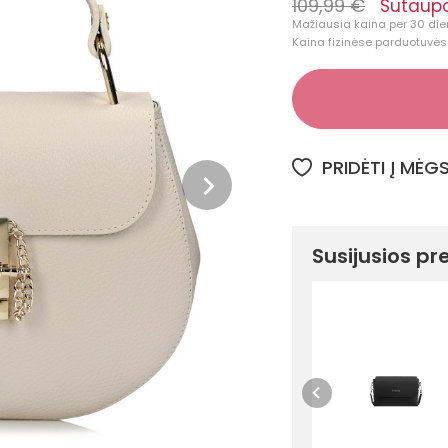
109,99 €
Sutaupo
Mažiausia kaina per 30 die
Kaina fizinėse parduotuvėse
PRIDĖTI Į MĖ
Susijusios pr