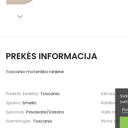
PREKĖS INFORMACIJA
Toscanio moteriška rankinė
Prekinis ženklas:
Toscanio
Kilmės šalis:
Siek
svet
Spalva:
Smėlio
Rankinės:
Ra
Pri
Sezonas:
Pavasaris/Vasara
Gylis cm:
7
Gamintojas:
Toscanio
Plotis cm:
23