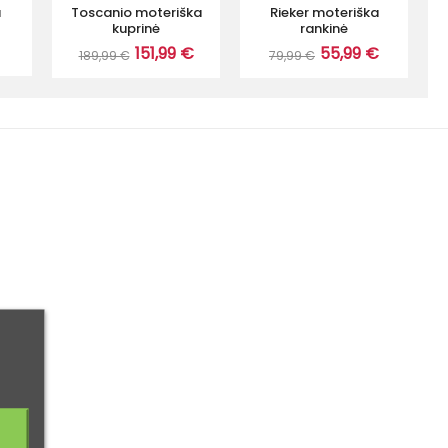
a
Toscanio moteriška
Rieker moteriška
kuprinė
rankinė
151,99 €
55,99 €
189,99 €
79,99 €