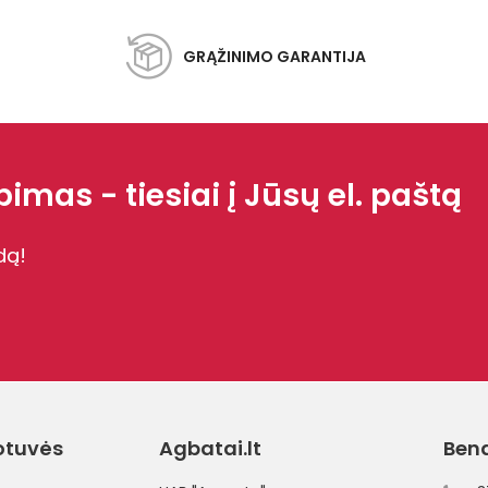
GRĄŽINIMO GARANTIJA
imas - tiesiai į Jūsų el. paštą
dą!
otuvės
Agbatai.lt
Ben