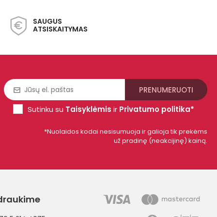
SAUGUS
ATSISKAITYMAS
Sutinku su
Taisyklėmis
ir
Privatumo politika*
*Nuolaidos kodai nesisumuoja ir galioja tik prekėms
už pradinę (neakcijinę) kainą.
draukime