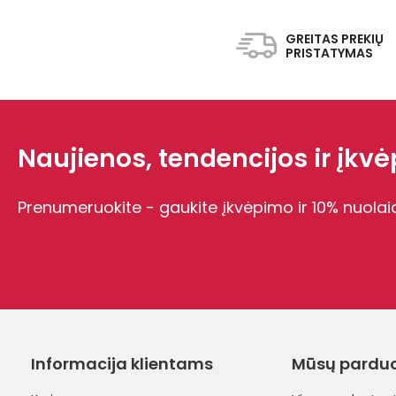
GREITAS PREKIŲ
PRISTATYMAS
Naujienos, tendencijos ir įkvėp
Prenumeruokite - gaukite įkvėpimo ir 10% nuolai
Informacija klientams
Mūsų pardu