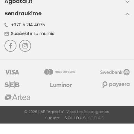
Agbatai.lt
Bendraukime
+370 5 214 4075
Susisiekite su mumis
© 2026 UAB “Ageseta”. Visos teisės saugomos.
Sukurta: