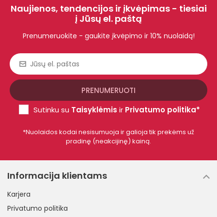
Naujienos, tendencijos ir įkvėpimas - tiesiai
į Jūsų el. paštą
Prenumeruokite - gaukite įkvėpimo ir 10% nuolaidą!
Sutinku su
Taisyklėmis
ir
Privatumo politika*
*Nuolaidos kodai nesisumuoja ir galioja tik prekėms už
pradinę (neakcijinę) kainą.
Informacija klientams
Karjera
Privatumo politika