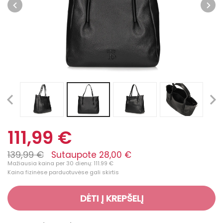
111,99 €
139,99 €
Sutaupote 28,00 €
Mažiausia kaina per 30 dienų: 111.99 €
Kaina fizinėse parduotuvėse gali skirtis
DĖTI Į KREPŠELĮ