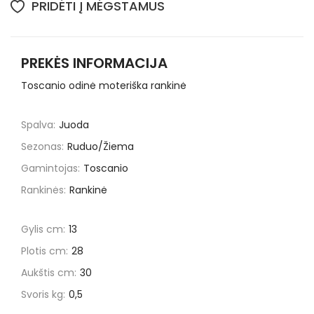
PRIDĖTI Į MĖGSTAMUS
PREKĖS INFORMACIJA
Toscanio odinė moteriška rankinė
Spalva:
Juoda
Sezonas:
Ruduo/Žiema
Gamintojas:
Toscanio
Rankinės:
Rankinė
Gylis cm:
13
Plotis cm:
28
Aukštis cm:
30
Svoris kg:
0,5