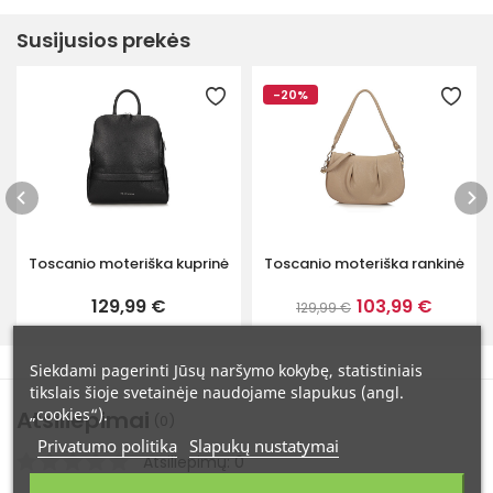
Susijusios prekės
-20%
Toscanio moteriška kuprinė
Toscanio moteriška rankinė
129,99 €
103,99 €
129,99 €
Siekdami pagerinti Jūsų naršymo kokybę, statistiniais
tikslais šioje svetainėje naudojame slapukus (angl.
„cookies“).
Atsiliepimai
(0)
Privatumo politika
Slapukų nustatymai
Atsiliepimų: 0