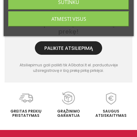
SUTINKU
Ši prekė dar neturi atsiliepimų.
ATMESTI VISUS
Būkite pirmas - įvertinkite šią
prekę!
PALIKITE ATSILIEPIMĄ
Atsiliepimus gali palikti tik AGbatai.lt el. parduotuvėje
užsiregistravę ir šią prekę pirkę pirkėjai.
GREITAS PREKIŲ
GRĄŽINIMO
SAUGUS
PRISTATYMAS
GARANTIJA
ATSISKAITYMAS