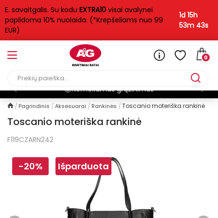
E. savaitgalis. Su kodu
EXTRA10
visai avalynei
1d 15h
papildoma 10% nuolaida. (*Krepšeliams nuo 99
53m 43s
EUR)
0
Nemokamas grąžinimas
Toscanio moteriška rankinė
Pagrindinis
Aksesuarai
Rankinės
Toscanio moteriška rankinė
F119CZARN242
-20%
Išparduota