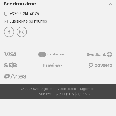
Bendraukime
+370 5 214 4075
Susisiekite su mumis
© 2026 UAB “Ageseta”. Visos teisės saugomos.
Išvalyti
FILTRUOTI
Sukurta: