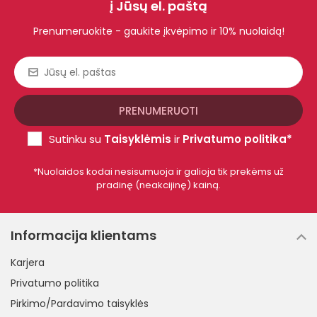
į Jūsų el. paštą
Prenumeruokite - gaukite įkvėpimo ir 10% nuolaidą!
Sutinku su
Taisyklėmis
ir
Privatumo politika*
*Nuolaidos kodai nesisumuoja ir galioja tik prekėms už
pradinę (neakcijinę) kainą.
Informacija klientams
Karjera
Privatumo politika
Pirkimo/Pardavimo taisyklės