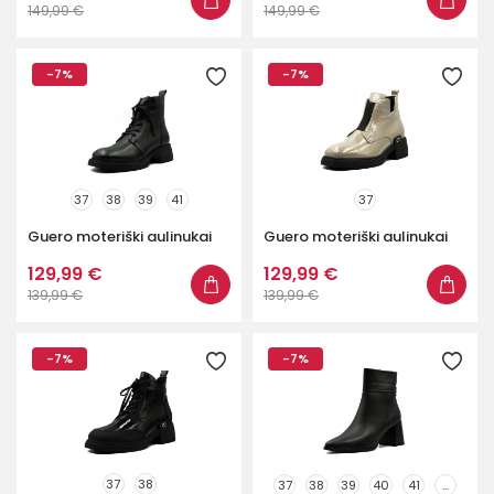
149,99 €
149,99 €
-7%
-7%
37
38
39
41
37
Guero moteriški aulinukai
Guero moteriški aulinukai
129,99 €
129,99 €
139,99 €
139,99 €
-7%
-7%
37
38
37
38
39
40
41
...