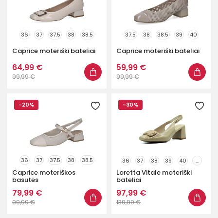
36
37
37.5
38
38.5
37.5
38
38.5
39
40
...
...
Caprice moteriški bateliai
Caprice moteriški bateliai
64,99 €
59,99 €
99,99 €
99,99 €
-20%
-30%
36
37
37.5
38
38.5
36
37
38
39
40
...
Caprice moteriškos
Loretta Vitale moteriški
...
basutės
bateliai
79,99 €
97,99 €
99,99 €
139,99 €