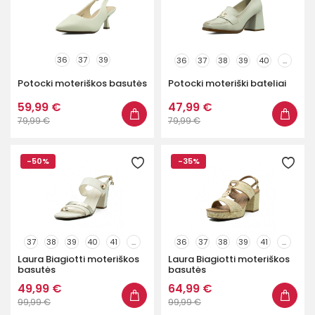
36
37
39
36
37
38
39
40
...
Potocki moteriškos basutės
Potocki moteriški bateliai
59,99 €
47,99 €
79,99 €
79,99 €
-50%
-35%
37
38
39
40
41
...
36
37
38
39
41
...
Laura Biagiotti moteriškos
Laura Biagiotti moteriškos
basutės
basutės
49,99 €
64,99 €
99,99 €
99,99 €