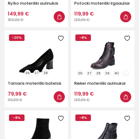
Rylko moteriški aulinukai
Potocki moteriški ilgaauliai
149,99 €
119,99 €
159,99 €
129,99 €
-20%
-8%
36
37
38
36
37
38
39
40
...
Tamaris moteriški bateliai
Rieker moteriški aulinukai
79,99 €
119,99 €
99,99 €
129,99 €
-8%
-8%