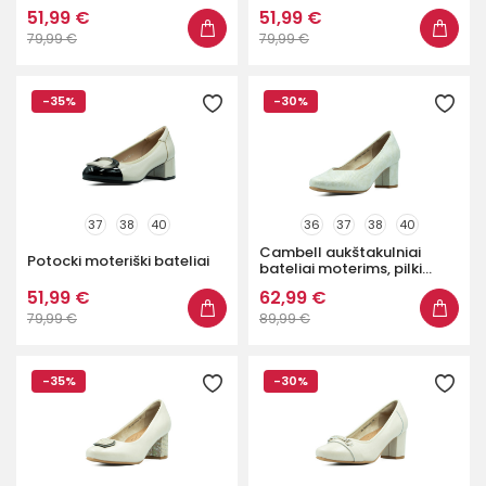
51,99 €
51,99 €
79,99 €
79,99 €
-35%
-30%
37
38
40
36
37
38
40
Cambell aukštakulniai
Potocki moteriški bateliai
bateliai moterims, pilki...
51,99 €
62,99 €
79,99 €
89,99 €
-35%
-30%