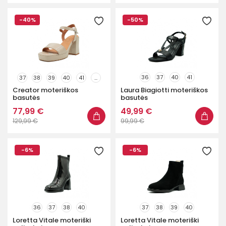
-40%
-50%
36
37
40
41
37
38
39
40
41
...
Creator moteriškos
Laura Biagiotti moteriškos
basutės
basutės
77,99 €
49,99 €
129,99 €
99,99 €
-6%
-6%
36
37
38
40
37
38
39
40
Loretta Vitale moteriški
Loretta Vitale moteriški