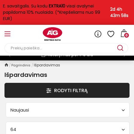
E. savaitgalis. Su kodu
EXTRA10
visai avalynei
FILTRAS
2d 4h
papildoma 10% nuolaida. (*Krepšeliams nuo 99
43m 57s
EUR)
Moterims / Vyrams
Moterims
193
0
Kategorija
Pristatymas per 1-3 d.d
Aulinukai
45
Išpardavimas
Pagrindinis
Basutės
Išpardavimas
70
Bateliai
73
RODYTI FILTRĄ
Ilgaauliai
5
Įspirtukės
2
Naujausi
Dydis
64
35
35.5
36
37
37.5