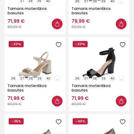
37
38
39
40
36
37
38
39
40
...
Aukštakulniai
193
Tamaris moteriškos
Tamaris moteriškos
basutės
basutės
Lygiapadžiai
551
71,99 €
79,99 €
Mokasinai
9
89,99 €
99,99 €
Sportiniai
398
-20%
-20%
Storapadžiai
1
Su platforma
134
Plotis
36
37
38
39
40
...
36
37
38
39
40
...
Tamaris moteriškos
Tamaris moteriškos
Parduotuvės
basutės
basutės
71,99 €
71,99 €
89,99 €
89,99 €
-35%
-40%