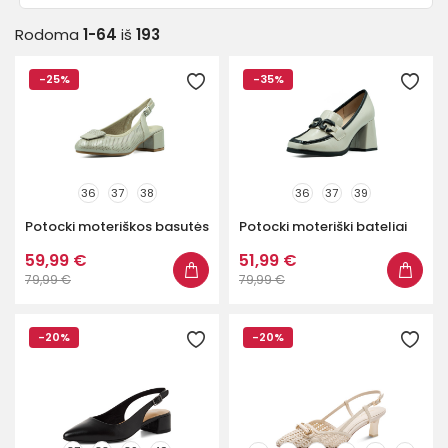
Rodoma
1-64
iš
193
38
38.5
39
40
40.5
41
42
43
44
45
-25%
-35%
46
47
48
49
50
Prekinis ženklas
36
37
38
36
37
39
Potocki moteriškos basutės
Potocki moteriški bateliai
Kaina
59,99 €
51,99 €
79,99 €
79,99 €
26
€
220
€
-20%
-20%
Spalva
Tipas