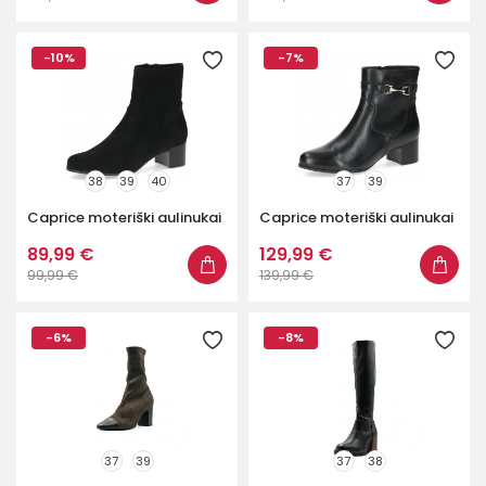
-10%
-7%
38
39
40
37
39
Caprice moteriški aulinukai
Caprice moteriški aulinukai
89,99 €
129,99 €
99,99 €
139,99 €
-6%
-8%
37
39
37
38