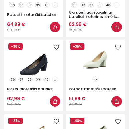
36
37
38
39
40
...
36
37
38
39
40
...
Cambell aukštakulniai
Potocki moteriški bateliai
bateliai moterims, smėlio...
64,99 €
62,99 €
99,99 €
89,99 €
-30%
-35%
37
36
37
38
39
40
...
Rieker moteriški bateliai
Potocki moteriški bateliai
62,99 €
51,99 €
89,99 €
79,99 €
-25%
-40%