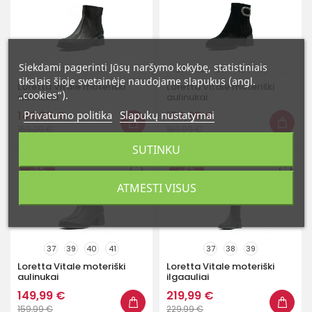
Siekdami pagerinti Jūsų naršymo kokybę, statistiniais
37
38
39
37
38
39
40
41
...
tikslais šioje svetainėje naudojame slapukus (angl.
Loretta Vitale moteriški
Loretta Vitale moteriški
„cookies“).
aulinukai
aulinukai
149,99 €
Privatumo politika
Slapukų nustatymai
159,99 €
159,99 €
169,99 €
SUTINKU
-6%
-4%
ATMESTI VISUS
37
39
40
41
37
38
39
Loretta Vitale moteriški
Loretta Vitale moteriški
aulinukai
ilgaauliai
149,99 €
219,99 €
159,99 €
229,99 €