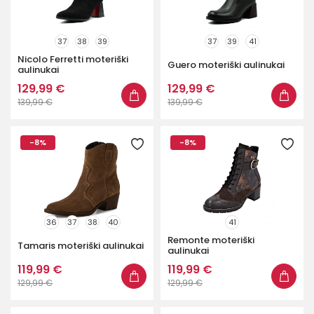
37
38
39
37
39
41
Nicolo Ferretti moteriški
Guero moteriški aulinukai
aulinukai
129,99 €
129,99 €
139,99 €
139,99 €
-8%
-8%
36
37
38
40
41
Remonte moteriški
Tamaris moteriški aulinukai
aulinukai
119,99 €
119,99 €
129,99 €
129,99 €