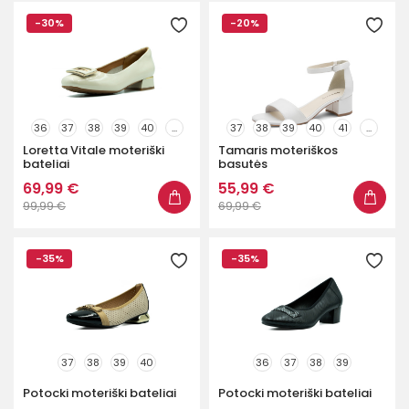
-30%
-20%
36
37
38
39
40
...
37
38
39
40
41
...
Loretta Vitale moteriški
Tamaris moteriškos
bateliai
basutės
69,99 €
55,99 €
99,99 €
69,99 €
-35%
-35%
37
38
39
40
36
37
38
39
Potocki moteriški bateliai
Potocki moteriški bateliai