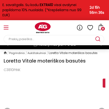
E. savaitgalis. Su kodu
EXTRA10
visai avalynei
2d 15h
papildoma 10% nuolaida. (*Krepšeliams nuo 99
56m 35s
EUR)
0
Pristatymas per 1-3 d.d
Loretta Vitale moteriškos basutės
Pagrindinis
Aukštakulniai
Loretta Vitale moteriškos basutės
C3810PINK
-30%