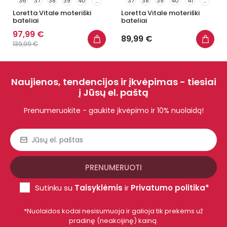
36
37
38
39
40
...
37
38
39
40
41
...
Loretta Vitale moteriški
Loretta Vitale moteriški
bateliai
bateliai
97,99 €
89,99 €
139,99 €
Naujienos, tendencijos ir įkvėpimas - tiesiai
į Jūsų el. paštą
Prenumeruokite - gaukite įkvėpimo ir 10% nuolaidą!
Sutinku su
Taisyklėmis
ir
Privatumo politika*
*Nuolaidos kodai nesisumuoja ir galioja tik prekėms už
pradinę (neakcijinę) kainą.