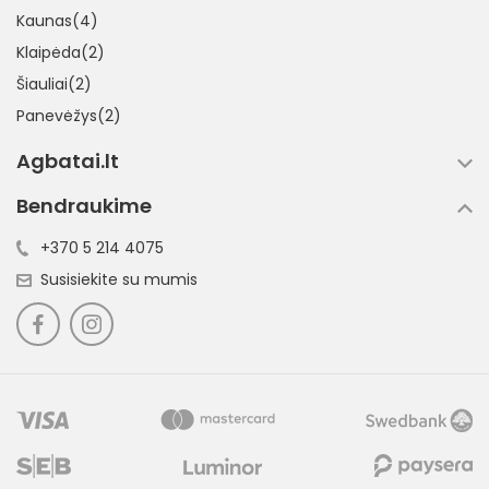
Kaunas(4)
Klaipėda(2)
Šiauliai(2)
Panevėžys(2)
Agbatai.lt
Bendraukime
+370 5 214 4075
Susisiekite su mumis