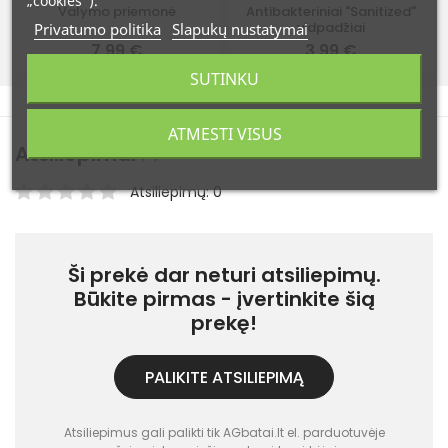
„cookies“).
Valymo priemonė
Antibakteriniai "Sanitized"
vidpadžiai
Privatumo politika
Slapukų nustatymai
7,99 €
3,99 €
SUTINKU
ATMESTI VISUS
Atsiliepimai
(0)
Atsiliepimų: 0
Ši prekė dar neturi atsiliepimų.
Būkite pirmas - įvertinkite šią
prekę!
PALIKITE ATSILIEPIMĄ
Atsiliepimus gali palikti tik AGbatai.lt el. parduotuvėje