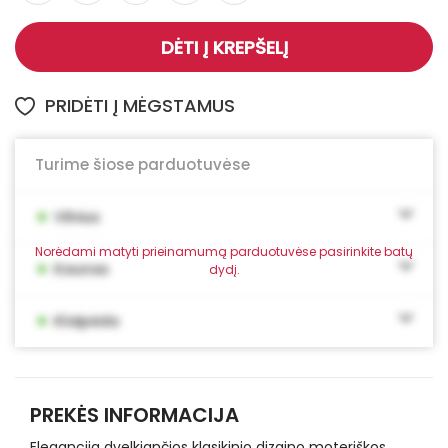
DĖTI Į KREPŠELĮ
PRIDĖTI Į MĖGSTAMUS
Turime šiose parduotuvėse
•
Vilnius
Norėdami matyti prieinamumą parduotuvėse pasirinkite batų
•
Kaunas
dydį.
•
Klaipėda
PREKĖS INFORMACIJA
Elegancija dvelkiančios klasikinio dizaino moteriškos