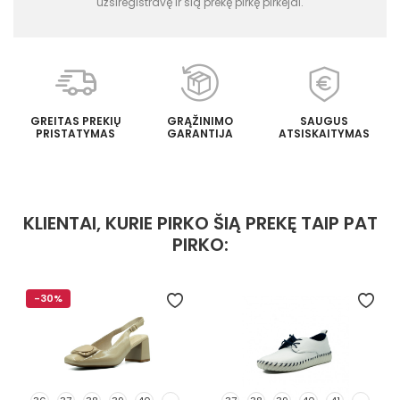
užsiregistravę ir šią prekę pirkę pirkėjai.
GREITAS PREKIŲ
GRĄŽINIMO
SAUGUS
PRISTATYMAS
GARANTIJA
ATSISKAITYMAS
KLIENTAI, KURIE PIRKO ŠIĄ PREKĘ TAIP PAT
PIRKO:
-30%