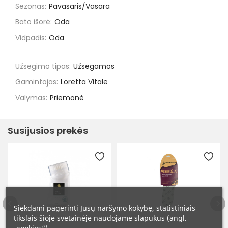
Sezonas:
Pavasaris/Vasara
Bato išorė:
Oda
Vidpadis:
Oda
Užsegimo tipas:
Užsegamos
Gamintojas:
Loretta Vitale
Valymas:
Priemonė
Susijusios prekės
Siekdami pagerinti Jūsų naršymo kokybę, statistiniais
tikslais šioje svetainėje naudojame slapukus (angl.