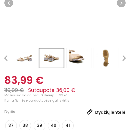
83,99 €
119,99 €
Sutaupote 36,00 €
Mažiausia kaina per 30 dienų: 83.99 €
Kaina fizinėse parduotuvėse gali skirtis
Dydis
Dydžių lentelė
37
38
39
40
41