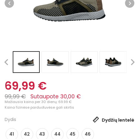
69,99 €
99,99 €
Sutaupote 30,00 €
Mažiausia kaina per 30 dienų: 69.99 €
Kaina fizinėse parduotuvėse gali skirtis
Dydis
Dydžių lentelė
41
42
43
44
45
46