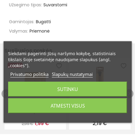
Užsegimo tipas:
Suvarstomi
Gamintojas:
Bugatti
Valymas:
Priemonė
Susijusios prekės
Siekdami pagerinti Jūsų naršymo kokybę, statistiniais
tikslais šioje svetainėje naudojame slapukus (angl.
„cookies“).
-33%
Privatumo politika
Slapukų nustatymai
SUTINKU
ATMESTI VISUS
Kempinėlė
Batraiščiai 75 cm
1,99 €
2,19 €
2,99 €