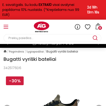
E. savaitgalis. Su kodu
EXTRA10
visai avalynei
2d 18h
papildoma 10% nuolaida. (*Krepšeliams nuo 99
13m 18s
EUR)
0
Pristatymas per 1-3 d.d
Bugatti vyriški bateliai
Pagrindinis
Lygiapadžiai
Bugatti vyriški bateliai
3425176D6
-30%