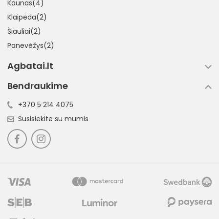
Kaunas(4)
Klaipėda(2)
Šiauliai(2)
Panevėžys(2)
Agbatai.lt
Bendraukime
+370 5 214 4075
Susisiekite su mumis