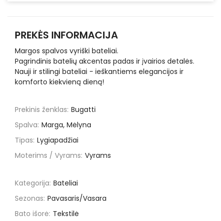
PREKĖS INFORMACIJA
Margos spalvos vyriški bateliai.
Pagrindinis batelių akcentas padas ir įvairios detalės.
Nauji ir stilingi bateliai - ieškantiems elegancijos ir
komforto kiekvieną dieną!
Prekinis ženklas:
Bugatti
Spalva:
Marga, Mėlyna
Tipas:
Lygiapadžiai
Moterims / Vyrams:
Vyrams
Kategorija:
Bateliai
Sezonas:
Pavasaris/Vasara
Bato išorė:
Tekstilė