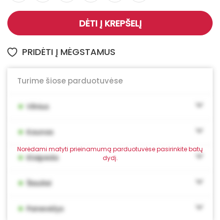
DĖTI Į KREPŠELĮ
PRIDĖTI Į MĖGSTAMUS
Turime šiose parduotuvėse
•
Vilnius
•
Kaunas
Norėdami matyti prieinamumą parduotuvėse pasirinkite batų
•
Klaipėda
dydį.
•
Šiauliai
•
Panevėžys