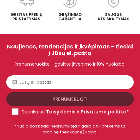
GREITAS PREKIŲ
GRĄŽINIMO
SAUGUS
PRISTATYMAS
GARANTIJA
ATSISKAITYMAS
Naujienos, tendencijos ir įkvėpimas - tiesiai
į Jūsų el. paštą
Prenumeruokite - gaukite įkvėpimo ir 10% nuolaidą!
Sutinku su
Taisyklėmis
ir
Privatumo politika*
*Nuolaidos kodai nesisumuoja ir galioja tik prekėms už
pradinę (neakcijinę) kainą.