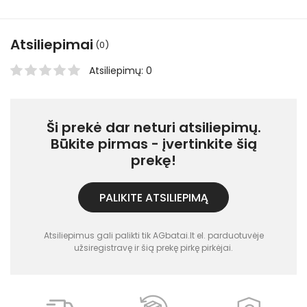
Atsiliepimai
(0)
Atsiliepimų: 0
Ši prekė dar neturi atsiliepimų.
Būkite pirmas - įvertinkite šią
prekę!
PALIKITE ATSILIEPIMĄ
Atsiliepimus gali palikti tik AGbatai.lt el. parduotuvėje
užsiregistravę ir šią prekę pirkę pirkėjai.