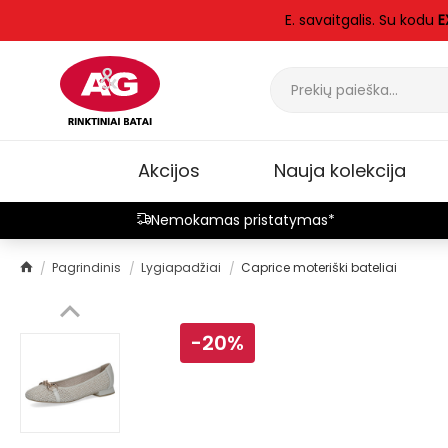
E. savaitgalis. Su kodu
E
Akcijos
Nauja kolekcija
Nemokamas pristatymas*
Pagrindinis
Lygiapadžiai
Caprice moteriški bateliai
-20%