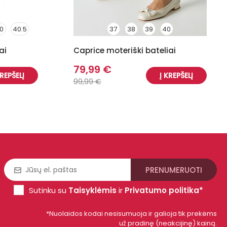
0
40.5
37
38
39
40
ai
Caprice moteriški bateliai
79,99 €
KREPŠELĮ
Į KREPŠELĮ
99,99 €
Sutinku su
Taisyklėmis
ir
Privatumo politika*
*Nuolaidos kodai nesisumuoja ir galioja tik prekėms
už pradinę (neakcijinę) kainą.