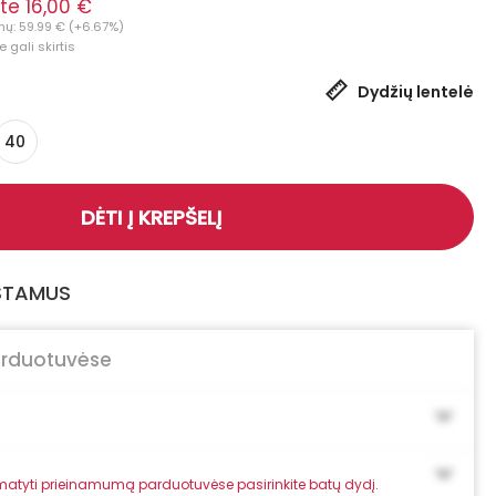
te 16,00 €
nų: 59.99 € (+6.67%)
 gali skirtis
Dydžių lentelė
40
DĖTI Į KREPŠELĮ
GSTAMUS
arduotuvėse
atyti prieinamumą parduotuvėse pasirinkite batų dydį.