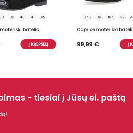
38
39
40
41
42
37.5
38
38.5
39
4
41
oteriški bateliai
Caprice moteriški bateli
€
99,99 €
Į KREPŠELĮ
Į 
imas - tiesiai į Jūsų el. paštą
dą!