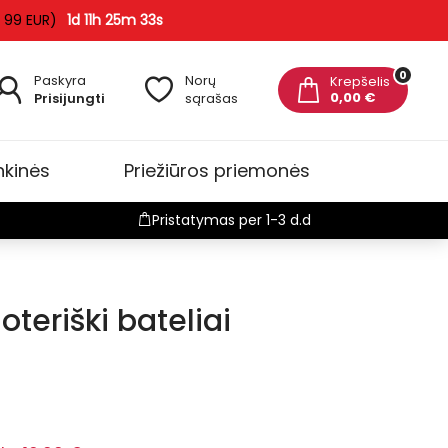
 99 EUR)
1d 11h 25m 32s
0
Paskyra
Norų
Krepšelis
0,00 €
Prisijungti
sąrašas
nkinės
Priežiūros priemonės
Pristatymas per 1-3 d.d
teriški bateliai
-2