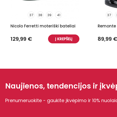
37
38
39
41
37
Nicolo Ferretti moteriški bateliai
Remonte m
129,99 €
89,99 
Į KREPŠELĮ
Naujienos, tendencijos ir įkvėp
Prenumeruokite - gaukite įkvėpimo ir 10% nuolai