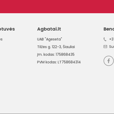
otuvės
Agbatai.lt
Ben
ės
UAB "Ageseta"
+3
Su
Tilžės g. 122-3
, Šiauliai
Įm. kodas: 175868435
PVM kodas: LT758684314