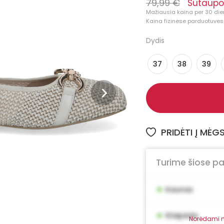
79,99 €
Sutaupo
Mažiausia kaina per 30 die
Kaina fizinėse parduotuvėse
Dydis
37
38
39
PRIDĖTI Į MĖ
Turime šiose p
•
Kaunas
•
Klaipėda
Norėdami m