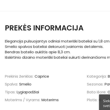
PREKĖS INFORMACIJA
Elegancija pulsuojantys odiniai moteriški bateliai su 1,8 c
Smėlio spalvos bateliai dekoruoti įvairiomis detalėmis.
Bendras batelio aukštis apie 8,3 cm.
Išskirtinio dizaino moteriški bateliai sukurti derinančioms
Prekinis ženklas:
Caprice
Kategorija:
B
Spalva:
Smėlio
Sezonas:
Pa
Tipas:
Lygiapadžiai
Bato išorė:
Moterims / Vyrams:
Moterims
Plotis:
G - pl
Siek
svet