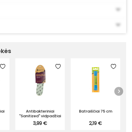
ekės
iai
Antibakteriniai
Batraiščiai 75 cm
"Sanitized" vidpadžiai
3,99 €
2,19 €