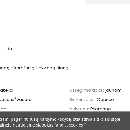
m padu.
 madą ir komfortą kiekvieną dieną.
ateliai
Užsegimo tipas:
Įaunami
vasaris/Vasara
Gamintojas:
Caprice
Oda
Valymas:
Priemonė
atesnei pėdai
dami pagerinti Jūsų naršymo kokybę, statistiniais tikslais šioje
ainėje naudojame slapukus (angl. „cookies“).