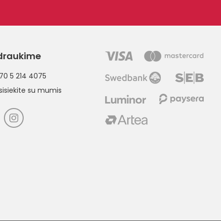
draukime
70 5 214 4075
sisiekite su mumis