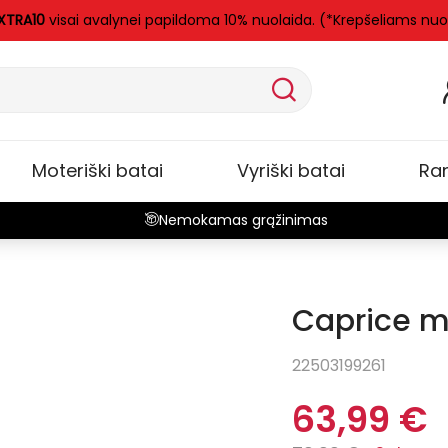
XTRA10
visai avalynei papildoma 10% nuolaida. (*Krepšeliams nuo
Moteriški batai
Vyriški batai
Ra
Nemokamas grąžinimas
Caprice mo
-20%
22503199261
63,99 €