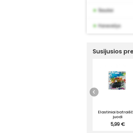
•
Šiauliai
•
Panevėžys
Susijusios pr
Elastiniai batraišč
juodi
5,99 €