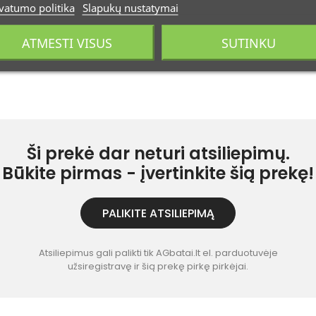
vatumo politika
Slapukų nustatymai
ATMESTI VISUS
SUTINKU
Ši prekė dar neturi atsiliepimų.
Būkite pirmas - įvertinkite šią prekę!
PALIKITE ATSILIEPIMĄ
Atsiliepimus gali palikti tik AGbatai.lt el. parduotuvėje
užsiregistravę ir šią prekę pirkę pirkėjai.