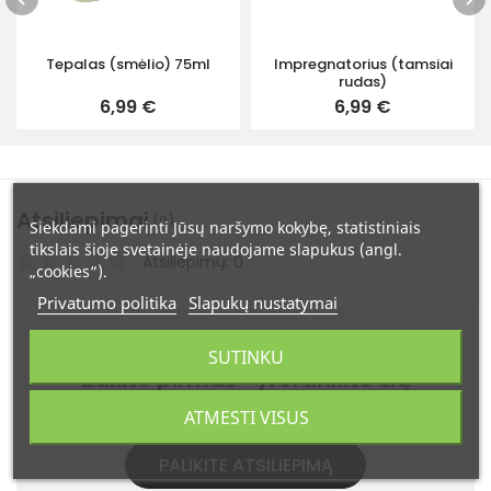
Tepalas (smėlio) 75ml
Impregnatorius (tamsiai
rudas)
6,99 €
6,99 €
Atsiliepimai
(0)
Siekdami pagerinti Jūsų naršymo kokybę, statistiniais
tikslais šioje svetainėje naudojame slapukus (angl.
Atsiliepimų: 0
„cookies“).
Privatumo politika
Slapukų nustatymai
Ši prekė dar neturi atsiliepimų.
SUTINKU
Būkite pirmas - įvertinkite šią
prekę!
ATMESTI VISUS
PALIKITE ATSILIEPIMĄ