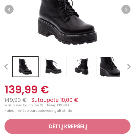
139,99 €
149,99 €
Sutaupote 10,00 €
Mažiausia kaina per 30 dienų: 139.99 €
Kaina fizinėse parduotuvėse gali skirtis
DĖTI Į KREPŠELĮ