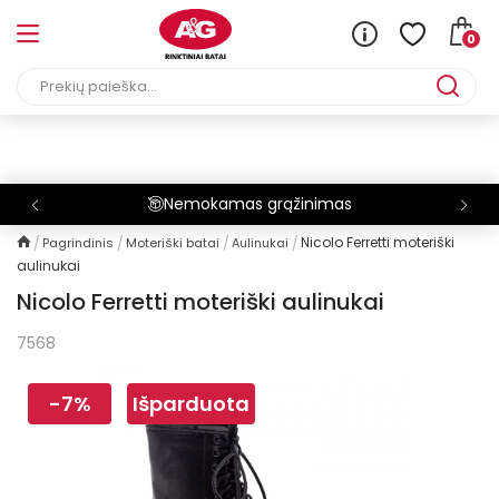
0
Nemokamas grąžinimas
Nicolo Ferretti moteriški
Pagrindinis
Moteriški batai
Aulinukai
aulinukai
Nicolo Ferretti moteriški aulinukai
7568
-7%
Išparduota