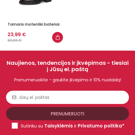
Tamaris moteriški bateliai
23,99 €
89,99 €
Naujienos, tendencijos ir įkvėpimas - tiesiai
į Jūsų el. paštą
Prenumeruokite - gaukite įkvėpimo ir 10% nuolaidą!
Sutinku su
Taisyklėmis
ir
Privatumo politika*