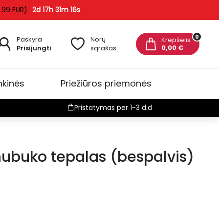
 99 EUR)
2d 17h 31m 16s
0
Paskyra
Norų
Krepšelis
0,00 €
Prisijungti
sąrašas
nkinės
Priežiūros priemonės
Pristatymas per 1-3 d.d
 nubuko tepalas (bespalvis)