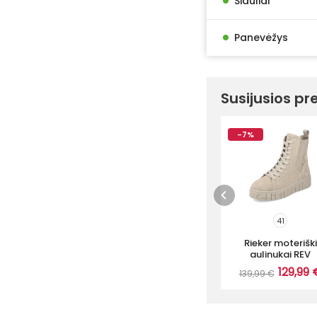
•
Šiauliai
•
Panevėžys
Susijusios pr
-7%
41
Rieker moteriški
aulinukai REV
129,99 
139,99 €