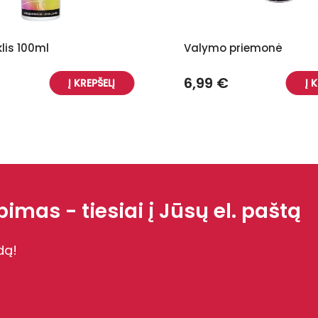
klis 100ml
Valymo priemonė
6,99 €
Į KREPŠELĮ
Į 
imas - tiesiai į Jūsų el. paštą
dą!