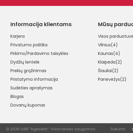
Informacija klientams
Mūsų pardu
Karjera
Visos parduotuv
Privatumo politika
Vilnius(4)
Pirkimo/Pardavimo taisyklės
Kaunas(4)
Dydžių lentelė
Klaipėda(2)
Prekių grąžinimas
Šiauliai(2)
Pristatymo informacija
Panevėžys(2)
Sudėties aprašymas
Blogas
Dovanų kuponas
© 2026 UAB “Ageseta”. Visos teisės saugomos.
Sukurta: