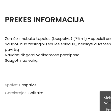
PREKĖS INFORMACIJA
Zomšo ir nubuko tepalas (bespalvis) (75 ml) - speciali prie
Saugoti nuo tiesioginių saulės spindulių, nelaikyti aukštes
paviršių.
Naudoti tik gerai vėdinamose patalpose.
Saugoti nuo vaikų.
Spalva:
Bespalvis
Gamintojas:
Solitaire
Siek
svet
Pri