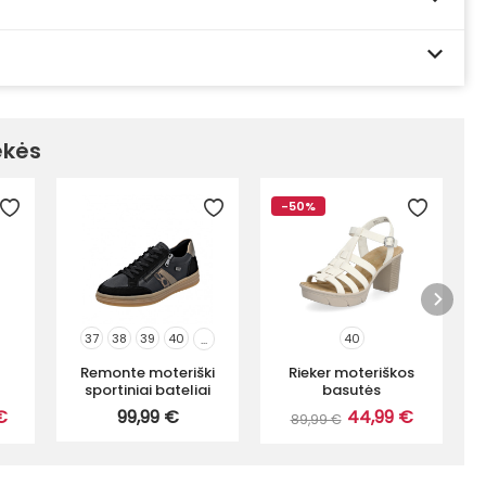
ekės
-50%
37
38
39
40
40
...
Remonte moteriški
Rieker moteriškos
sportiniai bateliai
basutės
€
99,99 €
44,99 €
89,99 €