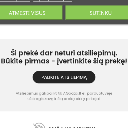
ATMESTI VISUS
SUTINKU
Ši prekė dar neturi atsiliepimų.
Būkite pirmas - įvertinkite šią prekę!
PALIKITE ATSILIEPIMĄ
Atsiliepimus gali palikti tik AGbatai.lt el. parduotuvėje
užsiregistravę ir šią prekę pirkę pirkėjai.