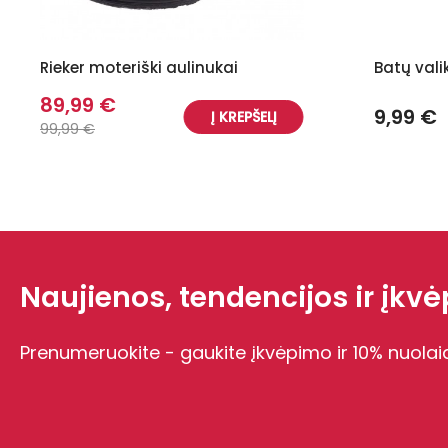
Rieker moteriški aulinukai
Batų vali
89,99 €
9,99 €
Į KREPŠELĮ
99,99 €
Naujienos, tendencijos ir įkvėp
Prenumeruokite - gaukite įkvėpimo ir 10% nuolai