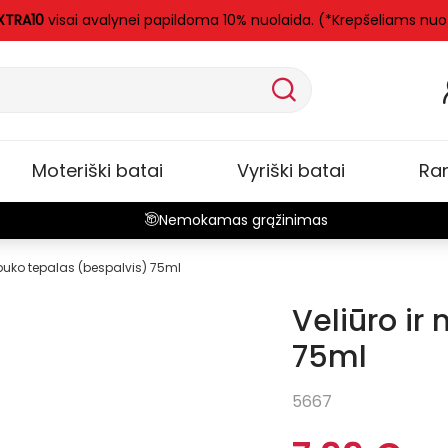
XTRA10
visai avalynei papildoma 10% nuolaida. (*Krepšeliams nuo
Moteriški batai
Vyriški batai
Ra
Nemokamas grąžinimas
ubuko tepalas (bespalvis) 75ml
Veliūro ir
75ml
5667