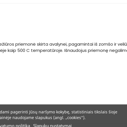
žiūros priemonė skirta avalynei, pagamintai iš zomšo ir veliū
nėje kaip 500 C temperatūroje. Išnaudojus priemonę negalima jos
dami pagerinti Jūsų naršymo kokybę, statistiniais tikslais šioje
ainėje naudojame slapukus (angl. „cookies“).
vatumo politika
Slapukų nustatymai