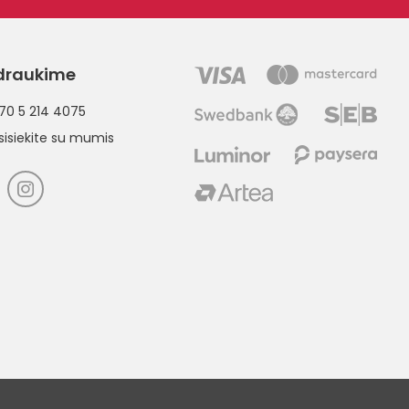
draukime
70 5 214 4075
sisiekite su mumis