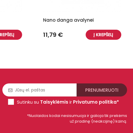
Nano danga avalynei
11,79 €
KREPŠELĮ
Į KREPŠELĮ
Sutinku su
Taisyklėmis
ir
Privatumo politika*
*Nuolaidos kodai nesisumuoja ir galioja tik prekėms
už pradinę (neakcijinę) kainą.