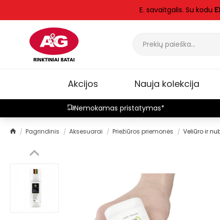
E. savaitgalis. Su kodu
E
Akcijos
Nauja kolekcija
Nemokamas pristatymas*
Pagrindinis
Aksesuarai
Priežiūros priemonės
Veliūro ir n