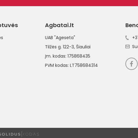
otuvės
Agbatai.lt
Ben
ės
UAB "Ageseta"
+3
Su
Tilžės g. 122-3
, Šiauliai
Įm. kodas: 175868435
PVM kodas: LT758684314