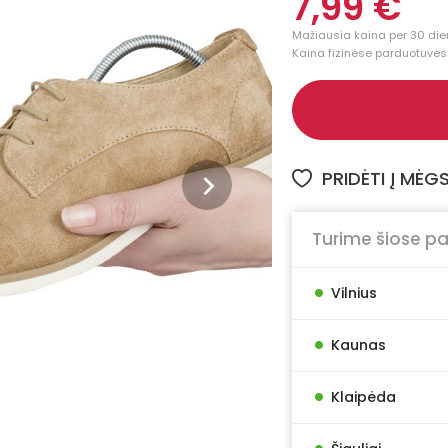
7,99 €
Mažiausia kaina per 30 dien
Kaina fizinėse parduotuvėse
PRIDĖTI Į MĖ
Turime šiose p
•
Vilnius
•
Kaunas
•
Klaipėda