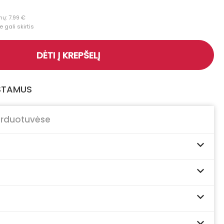
ų: 7.99 €
 gali skirtis
DĖTI Į KREPŠELĮ
GSTAMUS
arduotuvėse