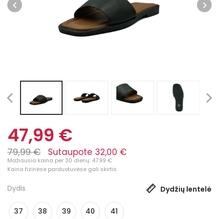
47,99 €
79,99 €
Sutaupote 32,00 €
Mažiausia kaina per 30 dienų: 47.99 €
Kaina fizinėse parduotuvėse gali skirtis
Dydis
Dydžių lentelė
37
38
39
40
41