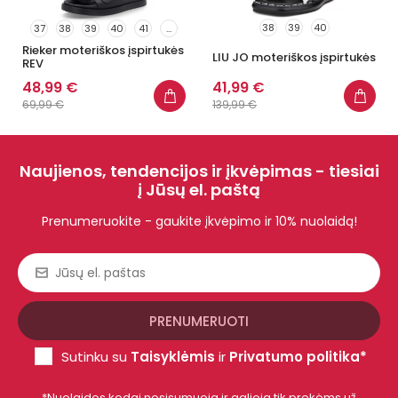
38
39
40
37
38
39
40
41
...
Rieker moteriškos įspirtukės
LIU JO moteriškos įspirtukės
REV
48,99 €
41,99 €
69,99 €
139,99 €
Naujienos, tendencijos ir įkvėpimas - tiesiai
į Jūsų el. paštą
Prenumeruokite - gaukite įkvėpimo ir 10% nuolaidą!
Sutinku su
Taisyklėmis
ir
Privatumo politika*
*Nuolaidos kodai nesisumuoja ir galioja tik prekėms už