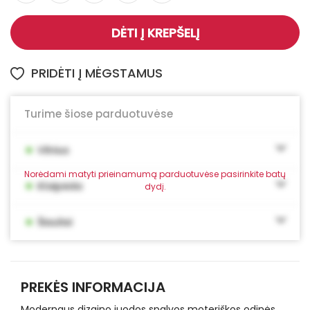
DĖTI Į KREPŠELĮ
PRIDĖTI Į MĖGSTAMUS
Turime šiose parduotuvėse
•
Vilnius
Norėdami matyti prieinamumą parduotuvėse pasirinkite batų
•
Klaipėda
dydį.
•
Šiauliai
PREKĖS INFORMACIJA
Modernaus dizaino juodos spalvos moteriškos odinės