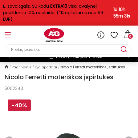
E. savaitgalis. Su kodu
EXTRA10
visai avalynei
1d 10h
papildoma 10% nuolaida. (*Krepšeliams nuo 99
55m 31s
EUR)
0
Pristatymas per 1-3 d.d
Nicolo Ferretti moteriškos įspirtukės
Pagrindinis
Lygiapadžiai
Nicolo Ferretti moteriškos įspirtukės
5002343
-40%