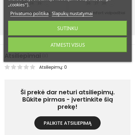
37
38
39
36
37
38
...
...
„cookies“).
Odinis vidpadis
Super comfort vidpadžiai
Privatumo politika
Slapukų nustatymai
10,99 €
10,99 €
SUTINKU
ATMESTI VISUS
Atsiliepimai
(0)
Atsiliepimų: 0
Ši prekė dar neturi atsiliepimų.
Būkite pirmas - įvertinkite šią
prekę!
PALIKITE ATSILIEPIMĄ