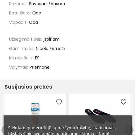
Sezonas:
Pavasaris/Vasara
Bato išorė:
Oda
Vidpadis:
Oda
Užsegimo tipas:
Įspiriami
Gamintojas:
Nicolo Ferretti
Kilmės šalis:
ES
Valymas:
Priemonė
Susijusios prekės
Siekdami pagerinti Jūsų naršymo kokybę, statistiniais
tikslais šioje svetainėje naudojame slapukus (angl.