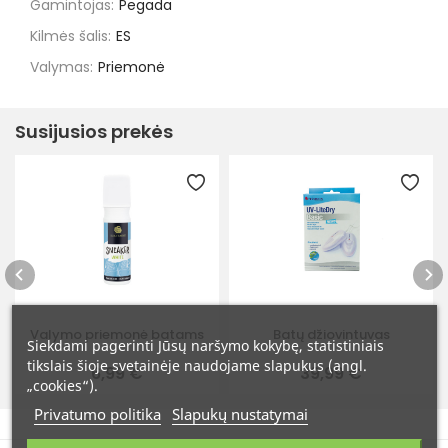
Gamintojas:
Pegada
Kilmės šalis:
ES
Valymas:
Priemonė
Susijusios prekės
Valymo priemonė batams
Batų džiovintuvas
Siekdami pagerinti Jūsų naršymo kokybę, statistiniais
tikslais šioje svetainėje naudojame slapukus (angl.
6,99 €
39,99 €
„cookies“).
Privatumo politika
Slapukų nustatymai