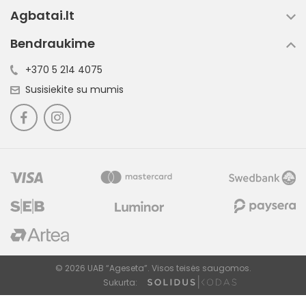
Agbatai.lt
Bendraukime
+370 5 214 4075
Susisiekite su mumis
© 2026 UAB “Ageseta”. Visos teisės saugomos.
Sukurta: