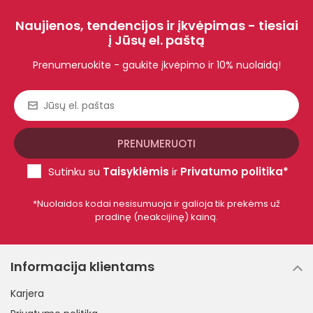
Naujienos, tendencijos ir įkvėpimas - tiesiai
į Jūsų el. paštą
Prenumeruokite - gaukite įkvėpimo ir 10% nuolaidą!
Sutinku su
Taisyklėmis
ir
Privatumo politika*
*Nuolaidos kodai nesisumuoja ir galioja tik prekėms už
pradinę (neakcijinę) kainą.
Informacija klientams
Karjera