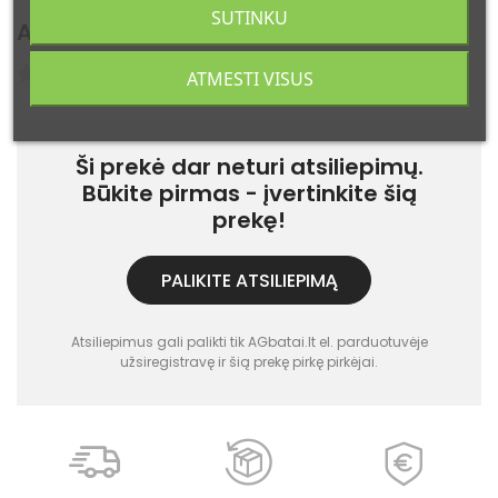
SUTINKU
Atsiliepimai
(0)
Atsiliepimų: 0
ATMESTI VISUS
Ši prekė dar neturi atsiliepimų.
Būkite pirmas - įvertinkite šią
prekę!
PALIKITE ATSILIEPIMĄ
Atsiliepimus gali palikti tik AGbatai.lt el. parduotuvėje
užsiregistravę ir šią prekę pirkę pirkėjai.