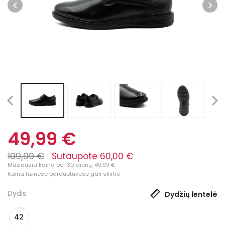
49,99 €
109,99 €
Sutaupote 60,00 €
Mažiausia kaina per 30 dienų: 49.99 €
Kaina fizinėse parduotuvėse gali skirtis
Dydis
Dydžių lentelė
42