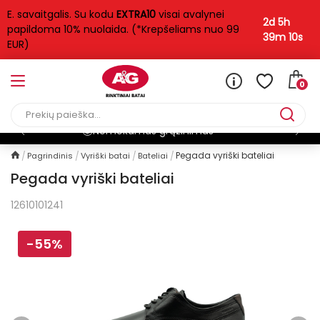
E. savaitgalis. Su kodu
EXTRA10
visai avalynei
2d 5h
papildoma 10% nuolaida. (*Krepšeliams nuo 99
39m 9s
EUR)
0
Pristatymas per 1-3 d.d
Pegada vyriški bateliai
Pagrindinis
Vyriški batai
Bateliai
Pegada vyriški bateliai
12610101241
-55%