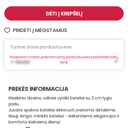
DĖTI Į KREPŠELĮ
PRIDĖTI Į MĖGSTAMUS
Turime šiose parduotuvėse
Norėdami matyti prieinamumą parduotuvėse pasirinkite batų
•
Šiauliai
dydį.
PREKĖS INFORMACIJA
Klasikinio dizaino, odiniai vyriški bateliai su 3 cm lygiu
padu.
Juodos spalvos bateliai dekoruoti įvairiomis detalėmis.
Nauji, lengvi, minkšti bateliai - ieškantiems elegancijos ir
komforto kiekvieną dieną!