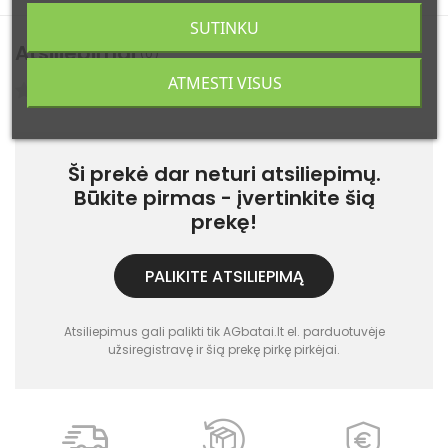
SUTINKU
Atsiliepimai
(0)
ATMESTI VISUS
Atsiliepimų: 0
Ši prekė dar neturi atsiliepimų.
Būkite pirmas - įvertinkite šią
prekę!
PALIKITE ATSILIEPIMĄ
Atsiliepimus gali palikti tik AGbatai.lt el. parduotuvėje
užsiregistravę ir šią prekę pirkę pirkėjai.