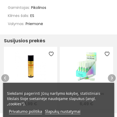
Gamintojas:
Pikolinos
Kilmės šalis:
ES
Valymas:
Priemonė
Susijusios prekės
Siekdami pagerinti Jūsų naršymo kokybę, statistiniais
Valymo priemonė
Korekcinis pieštukas
tikslais šioje svetainėje naudojame slapukus (angl.
6,99 €
6,49 €
„cookies“).
Privatumo politika
Slapukų nustatymai