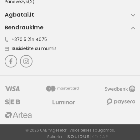
Panevėžys(2)
Agbatai.lt
Bendraukime
+370 5 214 4075
Susisiekite su mumis
© 2026 UAB “Ageseta”. Visos teisės saugomos.
Sukurta: