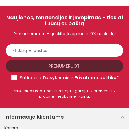
Naujienos, tendencijos ir įkvėpimas - tiesiai
į Jūsų el. paštą
Prenumeruokite - gaukite įkvėpimo ir 10% nuolaidą!
Sutinku su
Taisyklėmis
ir
Privatumo politika*
*Nuolaidos kodai nesisumuoja ir galioja tik prekėms už
pradinę (neakcijinę) kainą.
Informacija klientams
Karjera