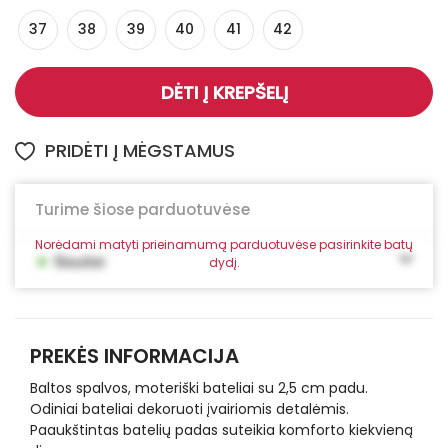
37
38
39
40
41
42
DĖTI Į KREPŠELĮ
PRIDĖTI Į MĖGSTAMUS
Turime šiose parduotuvėse
Norėdami matyti prieinamumą parduotuvėse pasirinkite batų
•
Šiauliai
dydį.
PREKĖS INFORMACIJA
Baltos spalvos, moteriški bateliai su 2,5 cm padu.
Odiniai bateliai dekoruoti įvairiomis detalėmis.
Paaukštintas batelių padas suteikia komforto kiekvieną