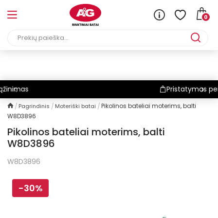
0
per 1-3 d.d
Nemokamas p
Pikolinos bateliai moterims, balti
Pagrindinis
Moteriški batai
W8D3896
Pikolinos bateliai moterims, balti
W8D3896
W8D3896
-30%