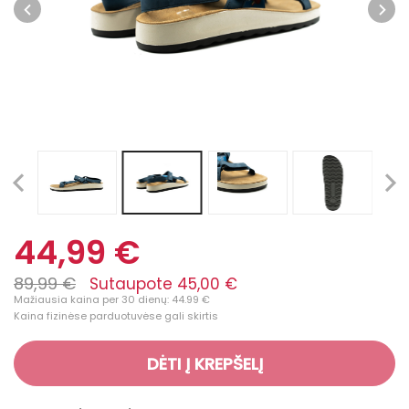
44,99 €
89,99 €
Sutaupote 45,00 €
Mažiausia kaina per 30 dienų: 44.99 €
Kaina fizinėse parduotuvėse gali skirtis
DĖTI Į KREPŠELĮ