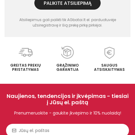
PALIKITE ATSILIEPIMĄ
Atsiliepimus gali palikti tik AGbatai.lt el. parduotuvėje
užsiregistravę ir šią prekę pirkę pirkėjai.
GREITAS PREKIŲ
GRĄŽINIMO
SAUGUS
PRISTATYMAS
GARANTIJA
ATSISKAITYMAS
Naujienos, tendencijos ir įkvėpimas - tiesiai
į Jūsų el. paštą
Prenumeruokite - gaukite įkvėpimo ir 10% nuolaidą!