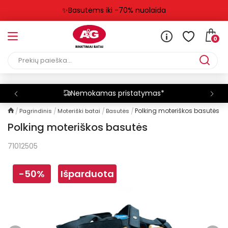
✨Basutėms iki -70% nuolaida
0
Nemokamas pristatymas*
Polking moteriškos basutės
Pagrindinis
Moteriški batai
Basutės
Polking moteriškos basutės
71012505
-50%
Išparduota