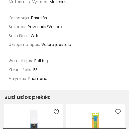
Moterims / Vyrams:
Moterims
Kategorija:
Basutės
Sezonas:
Pavasaris/Vasara
Bato išorė:
Oda
Užsegimo tipas:
Velcro juostele
Gamintojas:
Polking
Kilmės šalis:
ES
Valymas:
Priemonė
Susijusios prekės