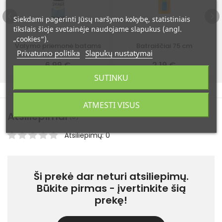
Siekdami pagerinti Jūsų naršymo kokybę, statistiniais
tikslais šioje svetainėje naudojame slapukus (angl.
„cookies“).
Valymo priemonė batams
Batraiščiai 75 cm
Privatumo politika
Slapukų nustatymai
6,99 €
2,19 €
SUTINKU
ATMESTI VISUS
Atsiliepimai
(0)
Atsiliepimų: 0
Ši prekė dar neturi atsiliepimų.
Būkite pirmas - įvertinkite šią
prekę!