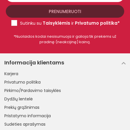
Sutinku su
Taisyklėmis
ir
Privatumo politika*
*Nuolaidos kodai nesisumuoja ir galioja tik prekėms už
pradinę (neakcijinę) kainą.
Informacija klientams
Karjera
Privatumo politika
Pirkimo/Pardavimo taisyklės
Dydžių lentelė
Prekių grąžinimas
Pristatymo informacija
Sudėties aprašymas