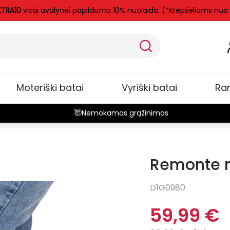
XTRA10
visai avalynei papildoma 10% nuolaida. (*Krepšeliams nuo
Moteriški batai
Vyriški batai
Ra
Nemokamas grąžinimas
Remonte mo
-40%
D1G0980
59,99 €