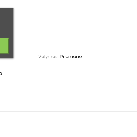
Valymas:
Priemonė
as