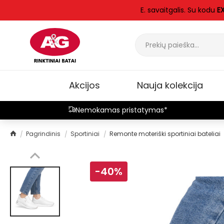
E. savaitgalis. Su kodu
E
Akcijos
Nauja kolekcija
Nemokamas pristatymas*
Pagrindinis
Sportiniai
Remonte moteriški sportiniai bateliai
-40%