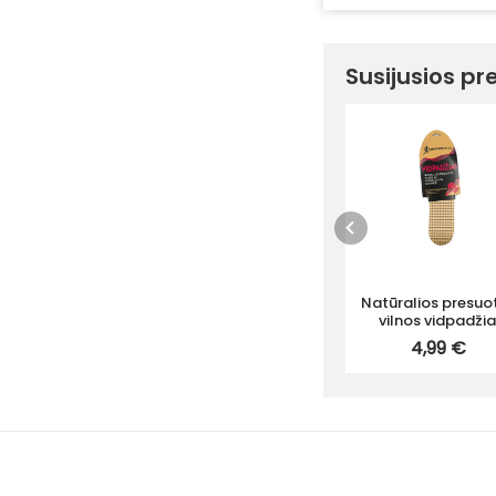
Susijusios pr
Natūralios presuo
vilnos vidpadžia
4,99 €