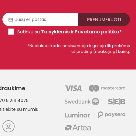
Sutinku su
Taisyklėmis
ir
Privatumo politika*
*Nuolaidos kodai nesisumuoja ir galioja tik prekėms
už pradinę (neakcijinę) kainą.
draukime
70 5 214 4075
sisiekite su mumis