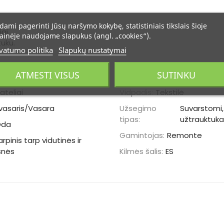
dami pagerinti Jūsų naršymo kokybę, statistiniais tikslais šioje
ai.
ainėje naudojame slapukus (angl. „cookies“).
tuku.
vatumo politika
Slapukų nustatymai
ATMESTI VISUS
SUTINKU
ateliai
Vidpadis:
Tekstilė
vasaris/Vasara
Užsegimo
Suvarstomi,
tipas:
užtrauktuk
Oda
Gamintojas:
Remonte
arpinis tarp vidutinės ir
snės
Kilmės šalis:
ES