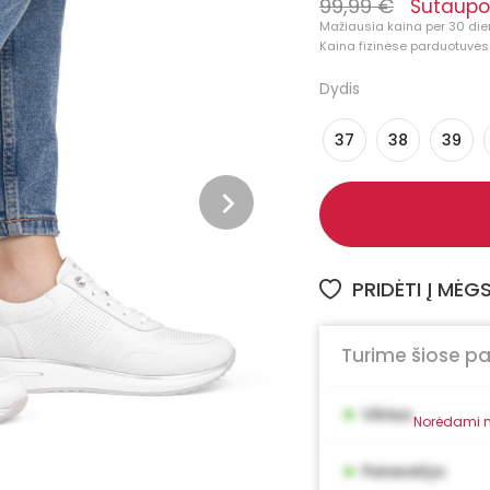
99,99 €
Sutaupo
Mažiausia kaina per 30 die
Kaina fizinėse parduotuvėse
Dydis
37
38
39
PRIDĖTI Į MĖ
Turime šiose p
•
Vilnius
Norėdami m
•
Panevėžys