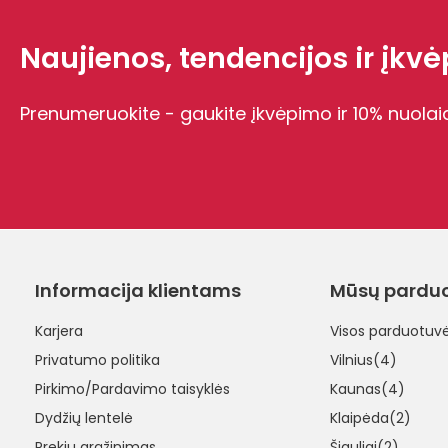
Naujienos, tendencijos ir įkvėp
Prenumeruokite - gaukite įkvėpimo ir 10% nuolai
Informacija klientams
Mūsų pardu
Karjera
Visos parduotuv
Privatumo politika
Vilnius(4)
Pirkimo/Pardavimo taisyklės
Kaunas(4)
Dydžių lentelė
Klaipėda(2)
Prekių grąžinimas
Šiauliai(2)