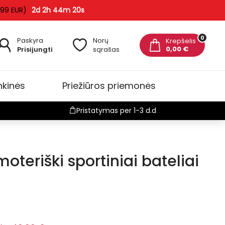
 99 EUR)
2d 2h 44m 19s
0
Paskyra
Norų
Krepšelis
0,00 €
Prisijungti
sąrašas
nkinės
Priežiūros priemonės
Pristatymas per 1-3 d.d
teriški sportiniai bateliai
-4