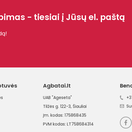
imas - tiesiai į Jūsų el. paštą
dą!
otuvės
Agbatai.lt
Ben
ės
UAB "Ageseta"
+3
Su
Tilžės g. 122-3
, Šiauliai
Įm. kodas: 175868435
PVM kodas: LT758684314