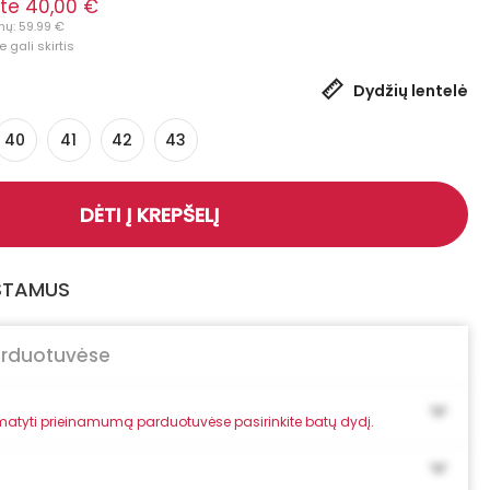
te 40,00 €
nų: 59.99 €
 gali skirtis
Dydžių lentelė
40
41
42
43
DĖTI Į KREPŠELĮ
GSTAMUS
arduotuvėse
atyti prieinamumą parduotuvėse pasirinkite batų dydį.