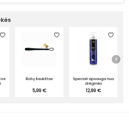
ekės
tos
Batų šaukštas
Speciali apsauga nuo
i
drėgmės
5,99 €
12,99 €