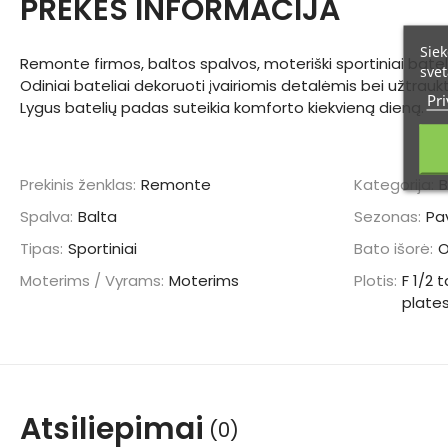
PREKĖS INFORMACIJA
Siek
Remonte firmos, baltos spalvos, moteriški sportiniai bateli
svet
Odiniai bateliai dekoruoti įvairiomis detalėmis bei užtrauk
Pri
Lygus batelių padas suteikia komforto kiekvieną dieną.
Prekinis ženklas:
Remonte
Kategorija:
B
Spalva:
Balta
Sezonas:
Pa
Tipas:
Sportiniai
Bato išorė:
Moterims / Vyrams:
Moterims
Plotis:
F 1/2 t
plate
Atsiliepimai
(0)