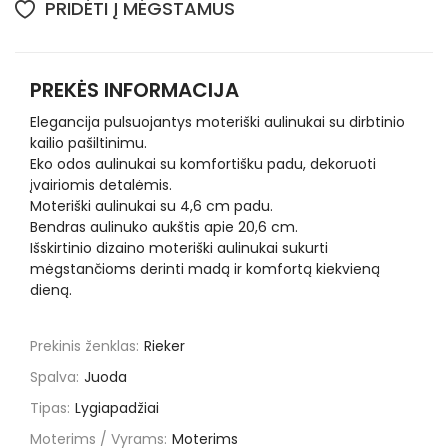
PRIDĖTI Į MĖGSTAMUS
PREKĖS INFORMACIJA
Elegancija pulsuojantys moteriški aulinukai su dirbtinio
kailio pašiltinimu.
Eko odos aulinukai su komfortišku padu, dekoruoti
įvairiomis detalėmis.
Moteriški aulinukai su 4,6 cm padu.
Bendras aulinuko aukštis apie 20,6 cm.
Išskirtinio dizaino moteriški aulinukai sukurti
mėgstančioms derinti madą ir komfortą kiekvieną
dieną.
Prekinis ženklas:
Rieker
Spalva:
Juoda
Tipas:
Lygiapadžiai
Moterims / Vyrams:
Moterims