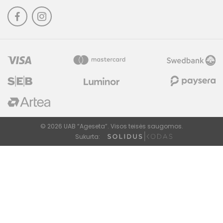
© 2026 UAB “Ageseta”. Visos teisės saugomos.
Sukurta: