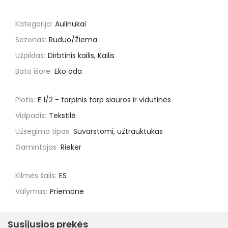
Kategorija:
Aulinukai
Sezonas:
Ruduo/Žiema
Užpildas:
Dirbtinis kailis, Kailis
Bato išorė:
Eko oda
Plotis:
E 1/2 - tarpinis tarp siauros ir vidutinės
Vidpadis:
Tekstilė
Užsegimo tipas:
Suvarstomi, užtrauktukas
Gamintojas:
Rieker
Kilmės šalis:
ES
Valymas:
Priemonė
Susijusios prekės