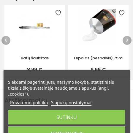
Batų šaukštas
Tepalas (bespalvis) 75ml
8,99 €
6,99 €
Siekdami pagerinti Jūsų naršymo kokybę, statistiniais
tikslais šioje svetainėje naudojame slapukus (angl.
„cookies“).
Atsiliepimai
(0)
Privatumo politika
Slapukų nustatymai
Atsiliepimų: 0
SUTINKU