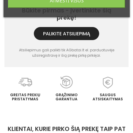
ATMESTI VISUS
Ši prekė dar neturi atsiliepimų.
Būkite pirmas - įvertinkite šią
prekę!
PALIKITE ATSILIEPIMĄ
Atsiliepimus gali palikti tik AGbatai.lt el. parduotuvėje
užsiregistravę ir šią prekę pirkę pirkėjai.
GREITAS PREKIŲ
GRĄŽINIMO
SAUGUS
PRISTATYMAS
GARANTIJA
ATSISKAITYMAS
KLIENTAI, KURIE PIRKO ŠIĄ PREKĘ TAIP PAT