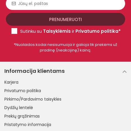
Sutinku su
Taisyklėmis
ir
Privatumo politika*
*Nuolaidos kodai nesisumuoja ir galioja tik prekėms už
pradinę (neakcijinę) kainą.
Informacija klientams
Karjera
Privatumo politika
Pirkimo/Pardavimo taisyklės
Dydžių lentelė
Prekių grąžinimas
Pristatymo informacija