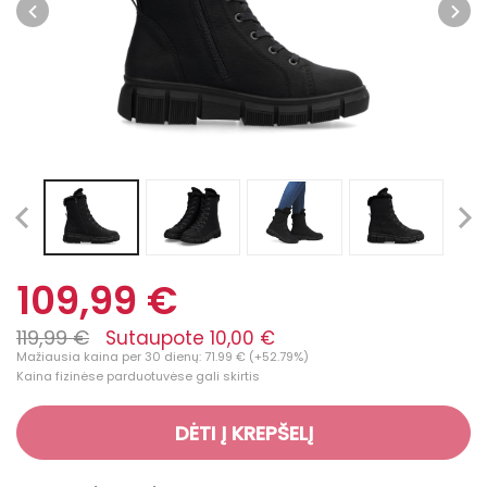
109,99 €
119,99 €
Sutaupote 10,00 €
Mažiausia kaina per 30 dienų: 71.99 € (+52.79%)
Kaina fizinėse parduotuvėse gali skirtis
DĖTI Į KREPŠELĮ