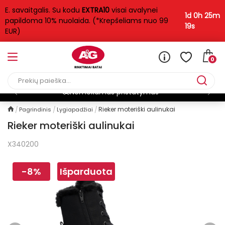
E. savaitgalis. Su kodu
EXTRA10
visai avalynei
1d 0h 25m
papildoma 10% nuolaida. (*Krepšeliams nuo 99
19s
EUR)
0
Nemokamas pristatymas*
Rieker moteriški aulinukai
Pagrindinis
Lygiapadžiai
Rieker moteriški aulinukai
X340200
-8%
Išparduota