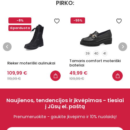
PIRKO:
-8%
-55%
Išparduota
39
40
41
Tamaris comfort moteriški
Rieker moteriški aulinukai
bateliai
109,99 €
49,99 €
119,99 €
109,99 €
Naujienos, tendencijos ir įkvėpimas - tiesiai
į Jūsų el. paštą
Prenumeruokite - gaukite įkvėpimo ir 10% nuolaidą!