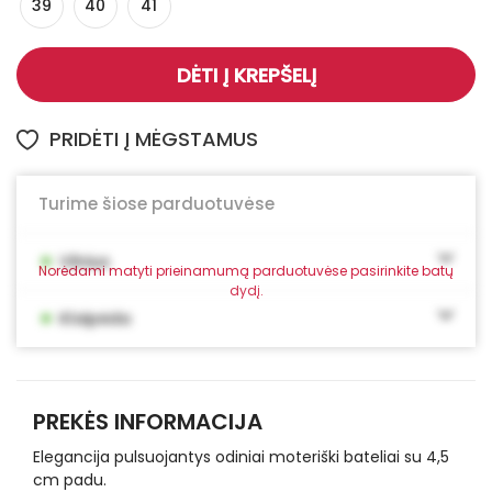
39
40
41
DĖTI Į KREPŠELĮ
PRIDĖTI Į MĖGSTAMUS
Turime šiose parduotuvėse
•
Vilnius
Norėdami matyti prieinamumą parduotuvėse pasirinkite batų
dydį.
•
Klaipėda
PREKĖS INFORMACIJA
Elegancija pulsuojantys odiniai moteriški bateliai su 4,5
cm padu.