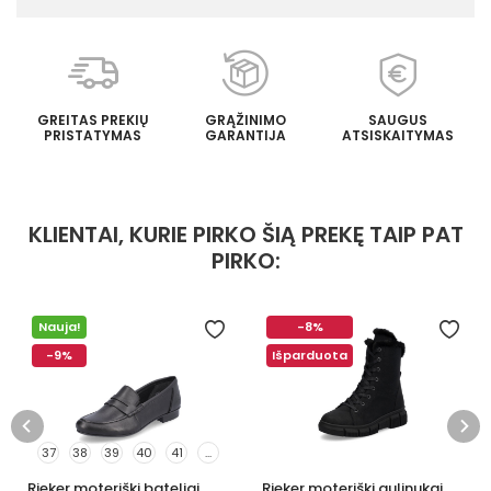
GREITAS PREKIŲ
GRĄŽINIMO
SAUGUS
PRISTATYMAS
GARANTIJA
ATSISKAITYMAS
KLIENTAI, KURIE PIRKO ŠIĄ PREKĘ TAIP PAT
PIRKO:
Nauja!
-8%
-9%
Išparduota
37
38
39
40
41
...
Rieker moteriški bateliai
Rieker moteriški aulinukai