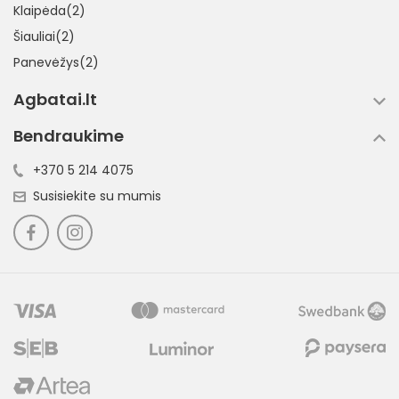
Klaipėda(2)
Šiauliai(2)
Panevėžys(2)
Agbatai.lt
Bendraukime
+370 5 214 4075
Susisiekite su mumis