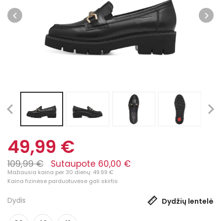
49,99 €
109,99 €
Sutaupote 60,00 €
Mažiausia kaina per 30 dienų: 49.99 €
Kaina fizinėse parduotuvėse gali skirtis
Dydis
Dydžių lentelė