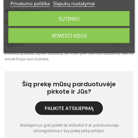
Privatumo politika
Slapukų nustatymai
Atsiliepimai
(1)
SUTINKU
Atsiliepimų: 1
ATMESTI VISUS
Lijana P.
2026-03-19
Bateliai puikūs, dydis atitinka, tik man per žemas užkulinis, dėl to
smukčioja nuo kulnies
Šią prekę mūsų parduotuvėje
pirkote ir Jūs?
PALIKITE ATSILIEPIMĄ
Atsiliepimus gali palikti tik AGbatai.lt el. parduotuvėje
užsiregistravę ir šią prekę pirkę pirkėjai.