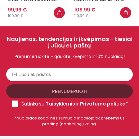
99,99 €
109,99 €
109,99 €
119,99 €
Naujienos, tendencijos ir įkvėpimas - tiesiai
į Jūsų el. paštą
Prenumeruokite - gaukite įkvėpimo ir 10% nuolaidą!
Sutinku su
Taisyklėmis
ir
Privatumo politika*
*Nuolaidos kodai nesisumuoja ir galioja tik prekėms už
pradinę (neakcijinę) kainą.