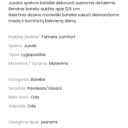
Juodos spalvos bateliai dekoruoti įvairiomis detalėmis.
Bendras batelio aukštis apie 12,5 cm.
Išskirtinio dizaino moteriški bateliai sukurti derinančioms
madą ir komfortą kiekvieną dieną.
Prekinis ženklas:
Tamaris comfort
Spalva:
Juoda
Tipas:
Lygiapadžiai
Moterims / Vyrams:
Moterims
Kategorija:
Bateliai
Sezonas:
Pavasaris/Vasara
Bato išorė:
Oda
Vidpadis:
Oda
Užsegimo tipas:
Įaunami