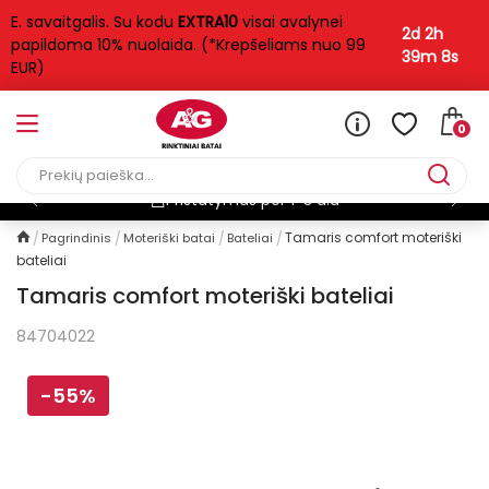
E. savaitgalis. Su kodu
EXTRA10
visai avalynei
2d 2h
papildoma 10% nuolaida. (*Krepšeliams nuo 99
39m 8s
EUR)
0
d.d
Nemokamas pristaty
Tamaris comfort moteriški
Pagrindinis
Moteriški batai
Bateliai
bateliai
Tamaris comfort moteriški bateliai
84704022
-55%