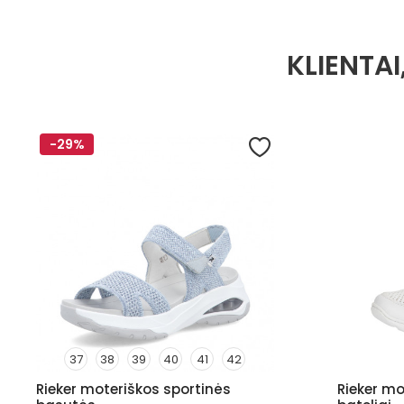
KLIENTAI
-29%
37
38
39
40
41
42
Rieker moteriškos sportinės
Rieker mot