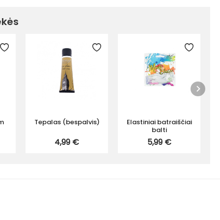
ekės
cm
Tepalas (bespalvis)
Elastiniai batraiščiai
balti
4,99 €
5,99 €