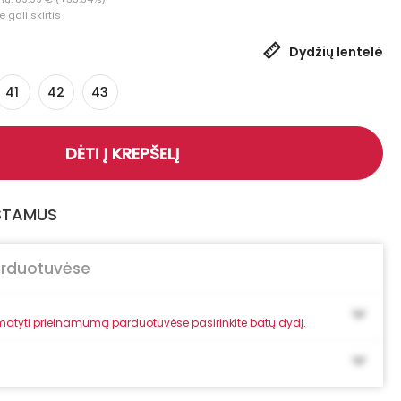
 gali skirtis
Dydžių lentelė
41
42
43
DĖTI Į KREPŠELĮ
GSTAMUS
arduotuvėse
atyti prieinamumą parduotuvėse pasirinkite batų dydį.