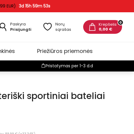
 99 EUR)
3d 15h 59m 52s
0
Paskyra
Norų
Krepšelis
0,00 €
Prisijungti
sąrašas
nkinės
Priežiūros priemonės
Pristatymas per 1-3 d.d
riški sportiniai bateliai
nų: 89.99 € (+33.34%)