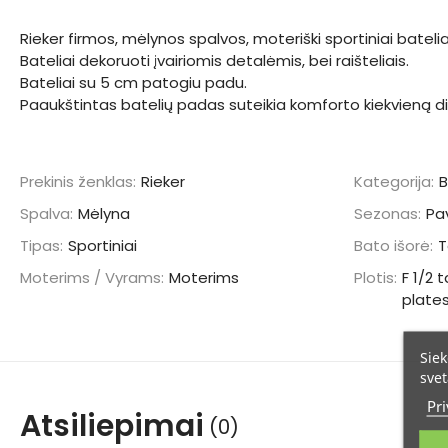
Rieker firmos, mėlynos spalvos, moteriški sportiniai batelia
Bateliai dekoruoti įvairiomis detalėmis, bei raišteliais.
Bateliai su 5 cm patogiu padu.
Paaukštintas batelių padas suteikia komforto kiekvieną d
Prekinis ženklas:
Rieker
Kategorija:
B
Spalva:
Mėlyna
Sezonas:
Pa
Tipas:
Sportiniai
Bato išorė:
T
Moterims / Vyrams:
Moterims
Plotis:
F 1/2 t
plate
Siek
svet
Pri
Atsiliepimai
(0)