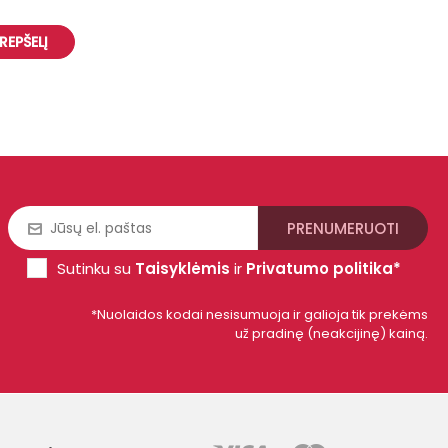
KREPŠELĮ
Sutinku su
Taisyklėmis
ir
Privatumo politika*
*Nuolaidos kodai nesisumuoja ir galioja tik prekėms
už pradinę (neakcijinę) kainą.