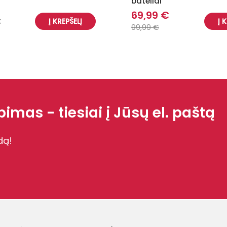
bateliai
69,99 €
€
Į KREPŠELĮ
Į 
99,99 €
imas - tiesiai į Jūsų el. paštą
dą!