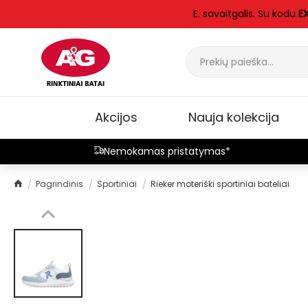
E. savaitgalis. Su kodu
E
Akcijos
Nauja kolekcija
Nemokamas pristatymas*
Pagrindinis
Sportiniai
Rieker moteriški sportiniai bateliai