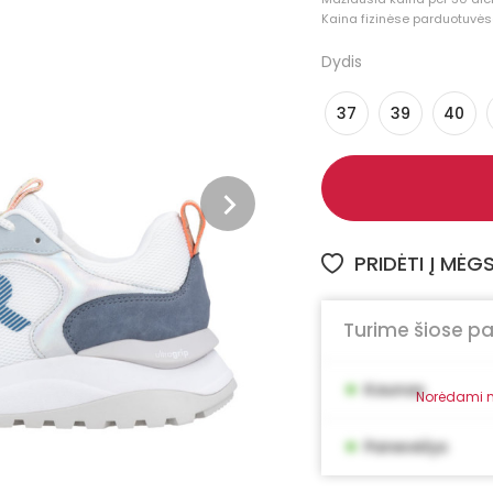
Kaina fizinėse parduotuvėse
Dydis
37
39
40
PRIDĖTI Į MĖ
Turime šiose p
•
Kaunas
Norėdami m
•
Panevėžys