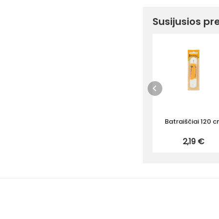
Susijusios pr
Batraiščiai 120 
2,19 €