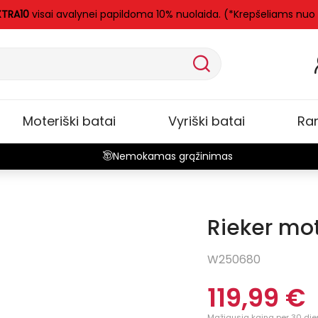
XTRA10
visai avalynei papildoma 10% nuolaida. (*Krepšeliams nuo
Moteriški batai
Vyriški batai
Ra
Nemokamas grąžinimas
Rieker mote
W250680
119,99 €
Mažiausia kaina per 30 die