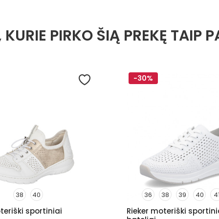
, KURIE PIRKO ŠIĄ PREKĘ TAIP P
-30%
38
40
36
38
39
40
4
eriški sportiniai
Rieker moteriški sportini