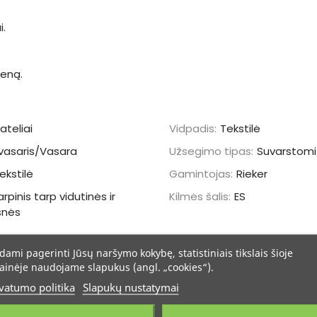
i.
ieną.
ateliai
Vidpadis:
Tekstilė
vasaris/Vasara
Užsegimo tipas:
Suvarstomi
ekstilė
Gamintojas:
Rieker
arpinis tarp vidutinės ir
Kilmės šalis:
ES
snės
dami pagerinti Jūsų naršymo kokybę, statistiniais tikslais šioje
ainėje naudojame slapukus (angl. „cookies“).
vatumo politika
Slapukų nustatymai