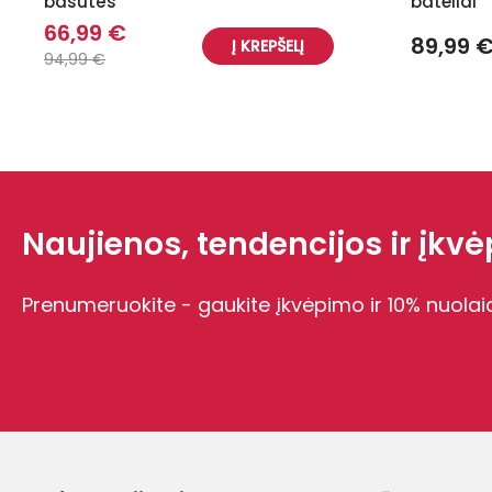
basutės
bateliai
66,99 €
89,99 
Į KREPŠELĮ
94,99 €
Naujienos, tendencijos ir įkvėp
Prenumeruokite - gaukite įkvėpimo ir 10% nuolai