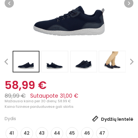
58,99 €
89,99 €
Sutaupote 31,00 €
Mažiausia kaina per 30 dienų: 58.99 €
Kaina fizinėse parduotuvėse gali skirtis
Dydis
Dydžių lentelė
41
42
43
44
45
46
47