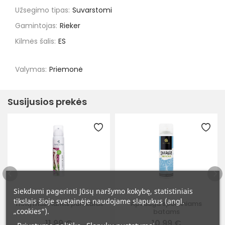
Užsegimo tipas:
Suvarstomi
Gamintojas:
Rieker
Kilmės šalis:
ES
Valymas:
Priemonė
Susijusios prekės
Siekdami pagerinti Jūsų naršymo kokybę, statistiniais
tikslais šioje svetainėje naudojame slapukus (angl.
Trintį mažinantis purškalas
Apsauga sportiniams
„cookies“).
batams
11,99 €
10,99 €