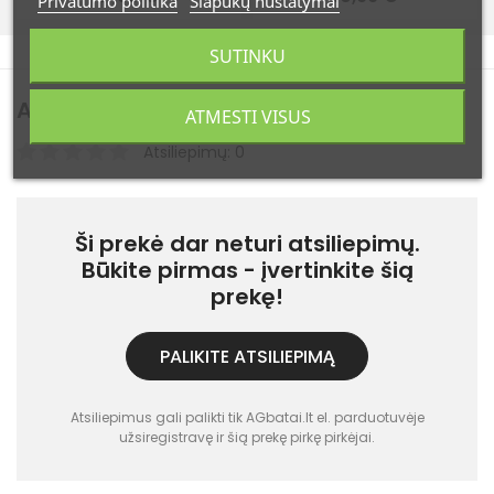
Privatumo politika
Slapukų nustatymai
SUTINKU
Atsiliepimai
(0)
ATMESTI VISUS
Atsiliepimų: 0
Ši prekė dar neturi atsiliepimų.
Būkite pirmas - įvertinkite šią
prekę!
PALIKITE ATSILIEPIMĄ
Atsiliepimus gali palikti tik AGbatai.lt el. parduotuvėje
užsiregistravę ir šią prekę pirkę pirkėjai.