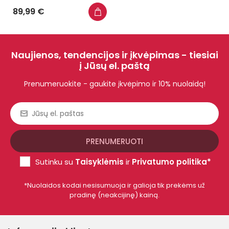
89,99 €
Naujienos, tendencijos ir įkvėpimas - tiesiai
į Jūsų el. paštą
Prenumeruokite - gaukite įkvėpimo ir 10% nuolaidą!
Sutinku su
Taisyklėmis
ir
Privatumo politika*
*Nuolaidos kodai nesisumuoja ir galioja tik prekėms už
pradinę (neakcijinę) kainą.