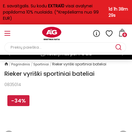
E. savaitgalis. Su kodu
EXTRA10
visai avalynei
1d 1h 38m
papildoma 10% nuolaida. (*Krepšeliams nuo 99
28s
EUR)
0
Nemokamas pristatymas*
Rieker vyriški sportiniai bateliai
Pagrindinis
Sportiniai
Rieker vyriški sportiniai bateliai
0835014
-34%