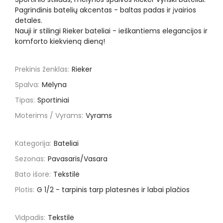
Pagrindinis batelių akcentas - baltas padas ir įvairios
detalės.
Nauji ir stilingi Rieker bateliai - ieškantiems elegancijos ir
komforto kiekvieną dieną!
Prekinis ženklas:
Rieker
Spalva:
Mėlyna
Tipas:
Sportiniai
Moterims / Vyrams:
Vyrams
Kategorija:
Bateliai
Sezonas:
Pavasaris/Vasara
Bato išorė:
Tekstilė
Plotis:
G 1/2 - tarpinis tarp platesnės ir labai plačios
Vidpadis:
Tekstilė