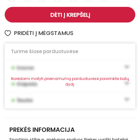
DĖTI Į KREPŠELĮ
PRIDĖTI Į MĖGSTAMUS
Turime šiose parduotuvėse
•
Kaunas
Norėdami matyti prieinamumą parduotuvėse pasirinkite batų
•
Klaipėda
dydį.
•
Šiauliai
PREKĖS INFORMACIJA
Sportinio stiliaus, mėlynos spalvos Rieker vyriški bateliai.