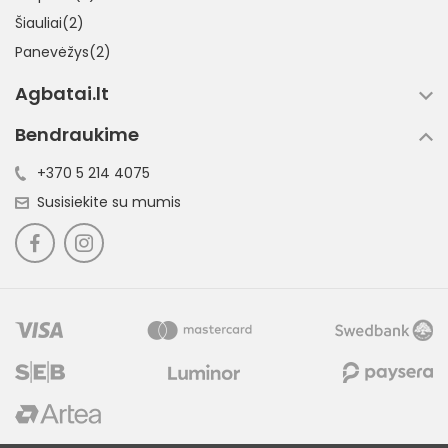
Šiauliai(2)
Panevėžys(2)
Agbatai.lt
Bendraukime
+370 5 214 4075
Susisiekite su mumis