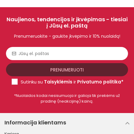
Naujienos, tendencijos ir įkvėpimas - tiesiai
į Jūsų el. paštą
Prenumeruokite - gaukite įkvėpimo ir 10% nuolaidą!
Sutinku su
Taisyklėmis
ir
Privatumo politika*
*Nuolaidos kodai nesisumuoja ir galioja tik prekėms už
pradinę (neakcijinę) kainą.
Informacija klientams