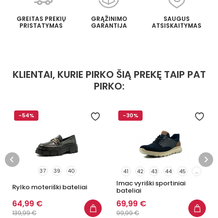
GREITAS PREKIŲ
GRĄŽINIMO
SAUGUS
PRISTATYMAS
GARANTIJA
ATSISKAITYMAS
KLIENTAI, KURIE PIRKO ŠIĄ PREKĘ TAIP PAT
PIRKO:
-54%
-30%
37
39
40
41
42
43
44
45
...
Imac vyriški sportiniai
Rylko moteriški bateliai
bateliai
64,99 €
69,99 €
139,99 €
99,99 €