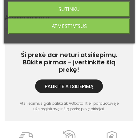
SUTINKU
Atsiliepimai
(0)
ATMESTI VISUS
Atsiliepimų: 0
Ši prekė dar neturi atsiliepimų.
Būkite pirmas - įvertinkite šią
prekę!
PALIKITE ATSILIEPIMĄ
Atsiliepimus gali palikti tik AGbatai.lt el. parduotuvėje
užsiregistravę ir šią prekę pirkę pirkėjai.