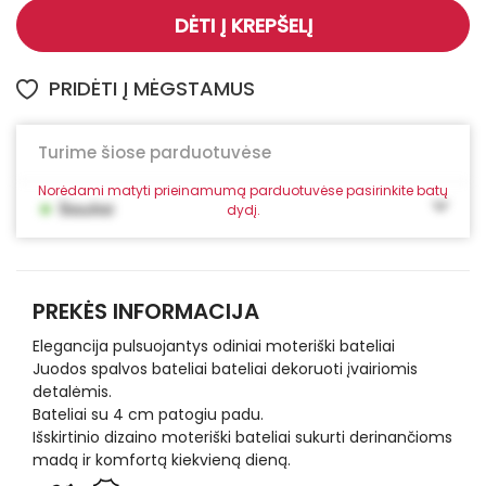
DĖTI Į KREPŠELĮ
PRIDĖTI Į MĖGSTAMUS
Turime šiose parduotuvėse
Norėdami matyti prieinamumą parduotuvėse pasirinkite batų
•
Šiauliai
dydį.
PREKĖS INFORMACIJA
Elegancija pulsuojantys odiniai moteriški bateliai
Juodos spalvos bateliai bateliai dekoruoti įvairiomis
detalėmis.
Bateliai su 4 cm patogiu padu.
Išskirtinio dizaino moteriški bateliai sukurti derinančioms
madą ir komfortą kiekvieną dieną.