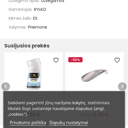
Užsegimo tipas:
Užsegamos
Gamintojas:
RYLKO
Kilmės šalis:
ES
Valymas:
Priemonė
Susijusios prekės
-50%
Siekdami pagerinti Jūsų naršymo kokybę, statistiniais
Valymo priemonė su
Batų šaukštas
šepetėliu
tikslais šioje svetainėje naudojame slapukus (angl.
„cookies“).
7,99 €
2,49 €
4,99 €
Privatumo politika
Slapukų nustatymai