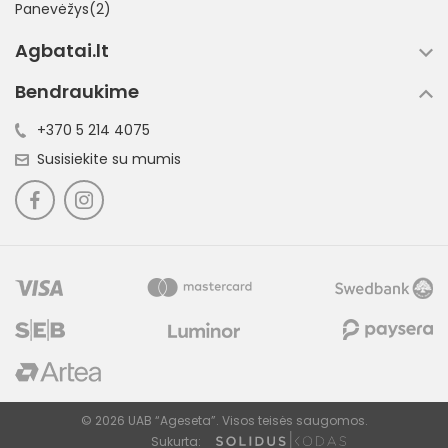
Panevėžys(2)
Agbatai.lt
Bendraukime
+370 5 214 4075
Susisiekite su mumis
© 2026 UAB “Ageseta”. Visos teisės saugomos.
Sukurta: