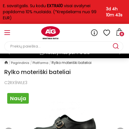
E. savaitgalis. Su kodu
EXTRA10
visai avalynei
3d 4h
papildoma 10% nuolaida. (*Krepšeliams nuo 99
10m 43s
EUR)
0
Pristatymas per 1-3 d.d
Rylko moteriški bateliai
Pagrindinis
Platforma
Rylko moteriški bateliai
C2RX9WLE3
Nauja