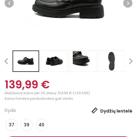
139,99 €
Mažiausia kaina per 30 dienų: 104.99 € (+33.34%)
Kaina fizinėse parduotuvėse gali skirtis
Dydis
Dydžių lentelė
37
39
40