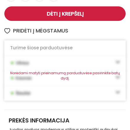
DĖTI Į KREPŠELĮ
PRIDĖTI Į MĖGSTAMUS
Turime šiose parduotuvėse
•
Vilnius
Norėdami matyti prieinamumą parduotuvėse pasirinkite batų
•
Kaunas
dydį.
•
Šiauliai
PREKĖS INFORMACIJA
Juodos spalvos modernaus stiliaus moteriški aulinukai