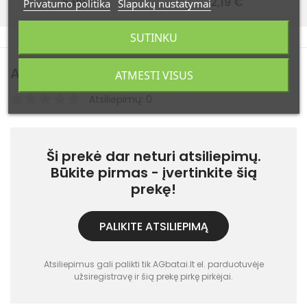
5,99 €
2,19 €
Privatumo politika
Slapukų nustatymai
SUTINKU
Atsiliepimai
(0)
ATMESTI VISUS
Atsiliepimų: 0
Ši prekė dar neturi atsiliepimų.
Būkite pirmas - įvertinkite šią
prekę!
PALIKITE ATSILIEPIMĄ
Atsiliepimus gali palikti tik AGbatai.lt el. parduotuvėje
užsiregistravę ir šią prekę pirkę pirkėjai.