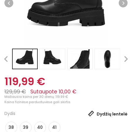
119,99 €
129,99 €
Sutaupote 10,00 €
Mažiausia kaina per 30 dienų: 119.99 €
Kaina fizinėse parduotuvėse gali skirtis
Dydis
Dydžių lentelė
38
39
40
41