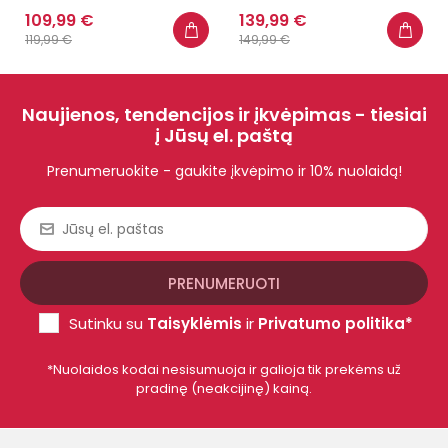
109,99 €
139,99 €
119,99 €
149,99 €
Naujienos, tendencijos ir įkvėpimas - tiesiai
į Jūsų el. paštą
Prenumeruokite - gaukite įkvėpimo ir 10% nuolaidą!
Sutinku su
Taisyklėmis
ir
Privatumo politika*
*Nuolaidos kodai nesisumuoja ir galioja tik prekėms už
pradinę (neakcijinę) kainą.