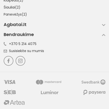
Klaipėda(2)
Šiauliai(2)
Panevėžys(2)
Agbatai.lt
Bendraukime
+370 5 214 4075
Susisiekite su mumis