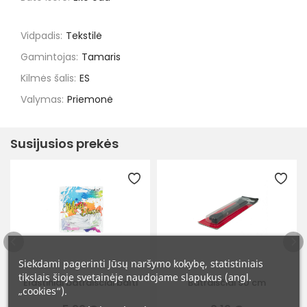
Vidpadis:
Tekstilė
Gamintojas:
Tamaris
Kilmės šalis:
ES
Valymas:
Priemonė
Susijusios prekės
Siekdami pagerinti Jūsų naršymo kokybę, statistiniais
tikslais šioje svetainėje naudojame slapukus (angl.
Elastiniai batraiščiai balti
Batraiščiai 90 cm
„cookies“).