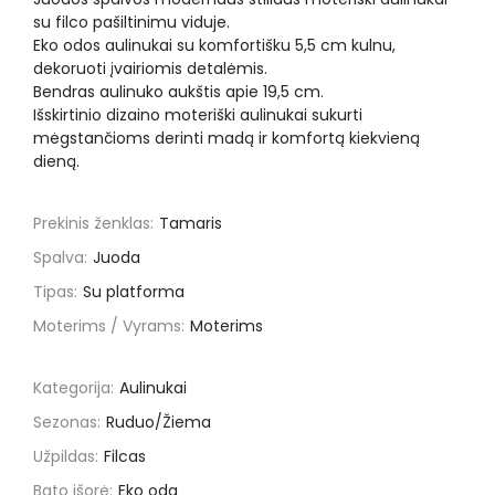
su filco pašiltinimu viduje.
Eko odos aulinukai su komfortišku 5,5 cm kulnu,
dekoruoti įvairiomis detalėmis.
Bendras aulinuko aukštis apie 19,5 cm.
Išskirtinio dizaino moteriški aulinukai sukurti
mėgstančioms derinti madą ir komfortą kiekvieną
dieną.
Prekinis ženklas:
Tamaris
Spalva:
Juoda
Tipas:
Su platforma
Moterims / Vyrams:
Moterims
Kategorija:
Aulinukai
Sezonas:
Ruduo/Žiema
Užpildas:
Filcas
Bato išorė:
Eko oda