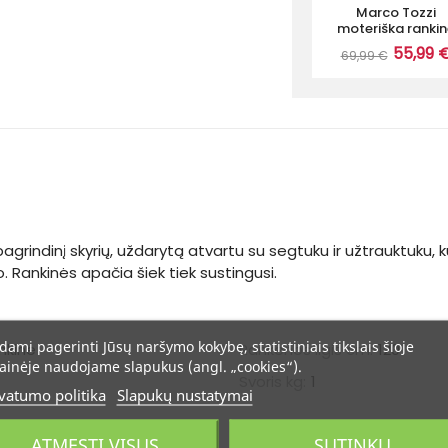
Marco Tozzi
moteriška ranki
55,99 
69,99 €
pagrindinį skyrių, uždarytą atvartu su segtuku ir užtrauktuku, 
. Rankinės apačia šiek tiek sustingusi.
dami pagerinti Jūsų naršymo kokybę, statistiniais tikslais šioje
nkinė
Rankenos ilgis cm:
120
ainėje naudojame slapukus (angl. „cookies“).
Svoris kg:
1
vatumo politika
Slapukų nustatymai
ATMESTI VISUS
SUTINKU
25