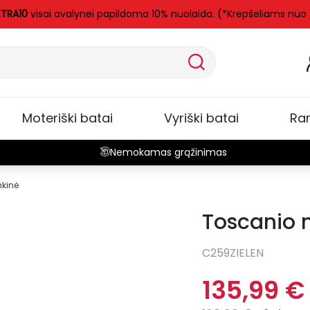
XTRA10
visai avalynei papildoma 10% nuolaida. (*Krepšeliams nuo
Moteriški batai
Vyriški batai
Ra
Nemokamas grąžinimas
nkinė
Toscanio 
-20%
Išpar
C259ZIELEN
135,99 €