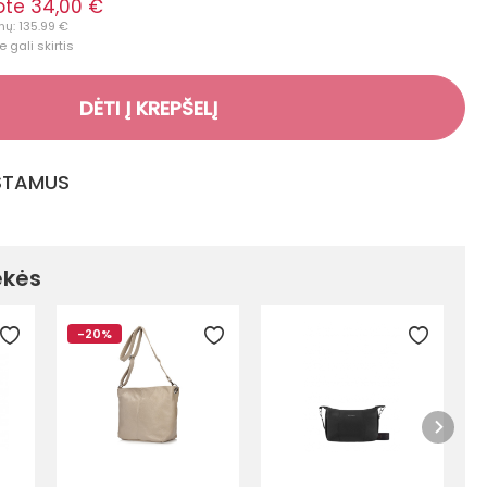
te 34,00 €
ų: 135.99 €
 gali skirtis
DĖTI Į KREPŠELĮ
GSTAMUS
ekės
-20%