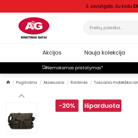
E. savaitgalis. Su kodu
E
Akcijos
Nauja kolekcija
Nemokamas pristatymas*
Pagrindinis
Aksesuarai
Rankinės
Toscanio motetiška ra
-20%
Išparduota