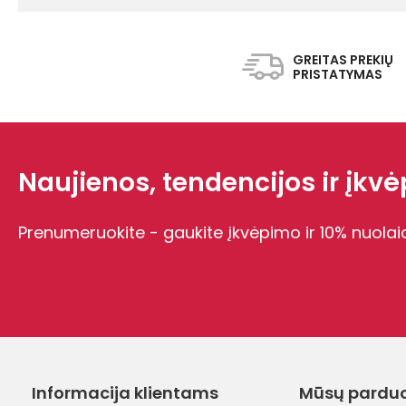
GREITAS PREKIŲ
PRISTATYMAS
Naujienos, tendencijos ir įkvėp
Prenumeruokite - gaukite įkvėpimo ir 10% nuolai
Informacija klientams
Mūsų pardu