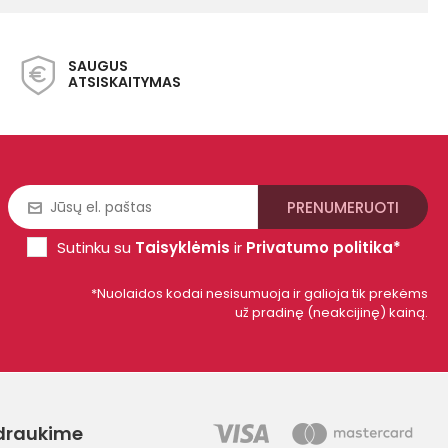
SAUGUS
ATSISKAITYMAS
Sutinku su
Taisyklėmis
ir
Privatumo politika*
*Nuolaidos kodai nesisumuoja ir galioja tik prekėms
už pradinę (neakcijinę) kainą.
draukime