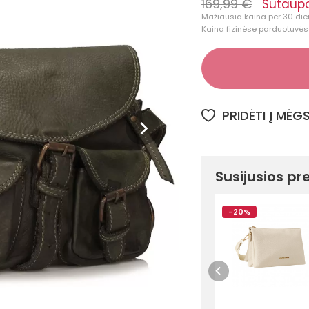
169,99 €
Sutaupo
Mažiausia kaina per 30 dien
Kaina fizinėse parduotuvėse
PRIDĖTI Į MĖ
Susijusios pr
-20%