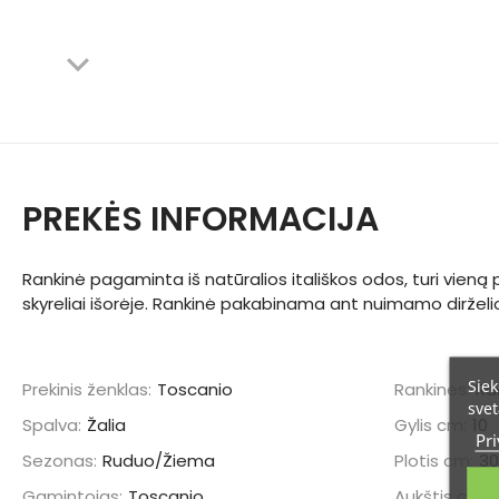
PREKĖS INFORMACIJA
Rankinė pagaminta iš natūralios itališkos odos, turi vieną 
skyreliai išorėje. Rankinė pakabinama ant nuimamo dirželio
Siek
Prekinis ženklas:
Toscanio
Rankinės:
Ra
svet
Spalva:
Žalia
Gylis cm:
10
Pri
Sezonas:
Ruduo/Žiema
Plotis cm:
30
Gamintojas:
Toscanio
Aukštis cm: