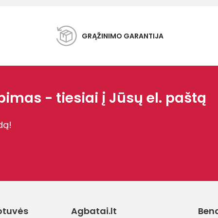
GRĄŽINIMO GARANTIJA
imas - tiesiai į Jūsų el. paštą
dą!
otuvės
Agbatai.lt
Ben