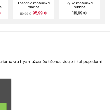
Toscanio moteriška
Rylko moteriška
nė
rankinė
rankinė
€
95,99 €
119,99 €
119,99 €
kuriame yra trys mažesnės kišenės viduje ir keli papildomi