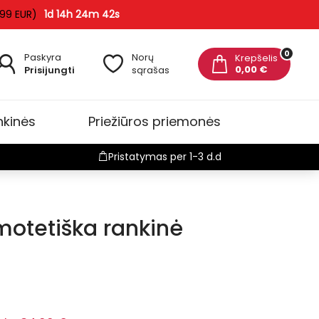
 99 EUR)
1d 14h 24m 41s
0
Paskyra
Norų
Krepšelis
0,00 €
Prisijungti
sąrašas
nkinės
Priežiūros priemonės
Pristatymas per 1-3 d.d
motetiška rankinė
duota
-2